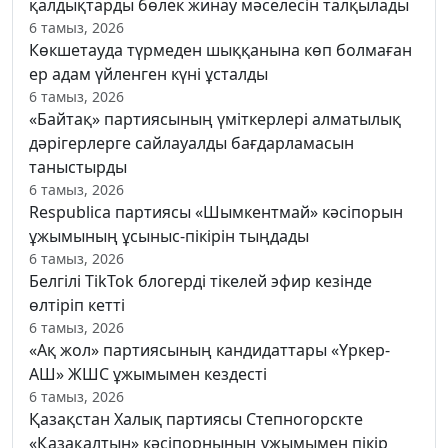
қалдықтарды бөлек жинау мәселесін талқылады
6 тамыз, 2026
Көкшетауда түрмеден шыққанына көп болмаған
ер адам үйленген күні ұсталды
6 тамыз, 2026
«Байтақ» партиясының үміткерлері алматылық
дәрігерлерге сайлауалды бағдарламасын
таныстырды
6 тамыз, 2026
Respublica партиясы «Шымкентмай» кәсіпорын
ұжымының ұсыныс-пікірін тыңдады
6 тамыз, 2026
Белгілі TikTok блогерді тікелей эфир кезінде
өлтіріп кетті
6 тамыз, 2026
«Ақ жол» партиясының кандидаттары «Үркер-
АШ» ЖШС ұжымымен кездесті
6 тамыз, 2026
Қазақстан Халық партиясы Степногорскте
«Қазақалтын» кәсіпорнының ұжымымен пікір