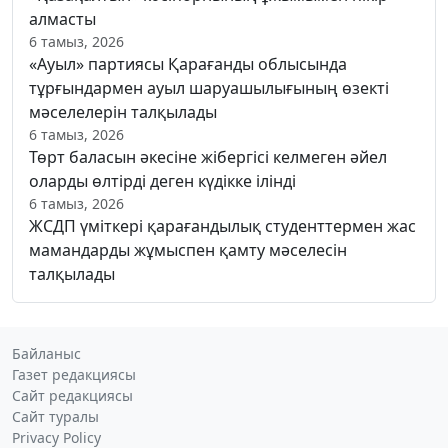
алмасты
6 тамыз, 2026
«Ауыл» партиясы Қарағанды облысында
тұрғындармен ауыл шаруашылығының өзекті
мәселелерін талқылады
6 тамыз, 2026
Төрт баласын әкесіне жібергісі келмеген әйел
оларды өлтірді деген күдікке ілінді
6 тамыз, 2026
ЖСДП үміткері қарағандылық студенттермен жас
мамандарды жұмыспен қамту мәселесін
талқылады
Байланыс
Газет редакциясы
Сайт редакциясы
Сайт туралы
Privacy Policy