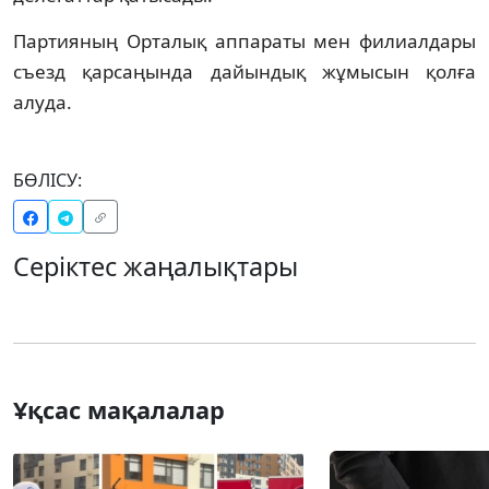
Партияның Орталық аппараты мен филиалдары
съезд қарсаңында дайындық жұмысын қолға
алуда.
БӨЛІСУ:
Серіктес жаңалықтары
Ұқсас мақалалар