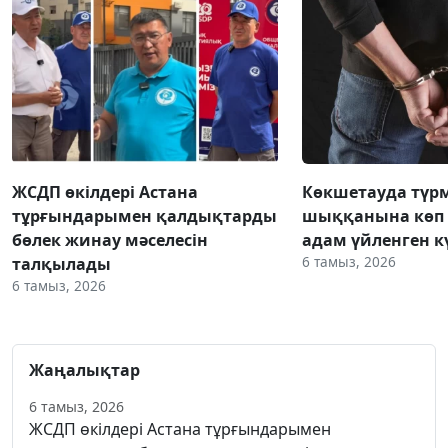
ЖСДП өкілдері Астана
Көкшетауда түр
тұрғындарымен қалдықтарды
шыққанына көп 
бөлек жинау мәселесін
адам үйленген к
6 тамыз, 2026
талқылады
6 тамыз, 2026
Жаңалықтар
6 тамыз, 2026
ЖСДП өкілдері Астана тұрғындарымен