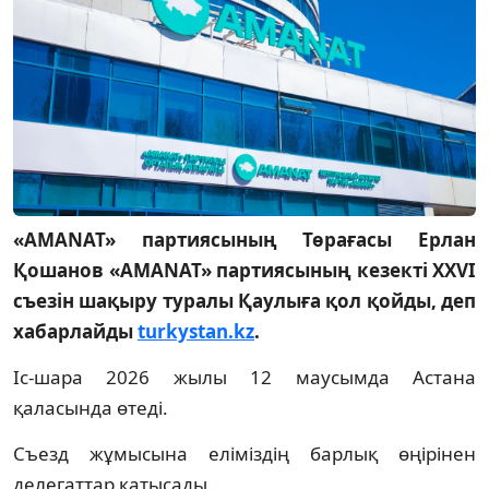
«AMANAT» партиясының Төрағасы Ерлан
Қошанов «AMANAT» партиясының кезекті XXVI
съезін шақыру туралы Қаулыға қол қойды, деп
хабарлайды
turkystan.kz
.
Іс-шара 2026 жылы 12 маусымда Астана
қаласында өтеді.
Съезд жұмысына еліміздің барлық өңірінен
делегаттар қатысады.