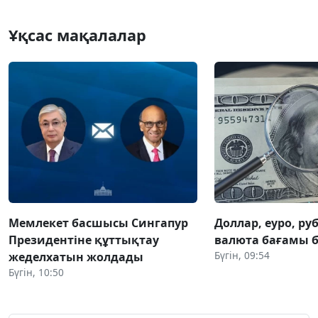
Ұқсас мақалалар
Мемлекет басшысы Сингапур
Доллар, еуро, руб
Президентіне құттықтау
валюта бағамы б
Бүгін, 09:54
жеделхатын жолдады
Бүгін, 10:50