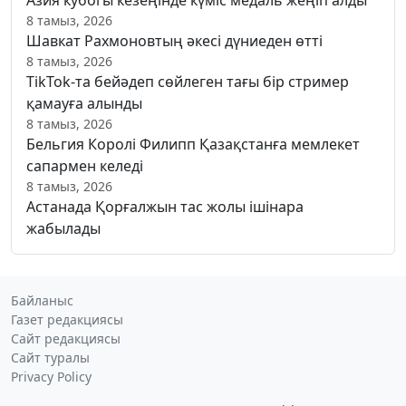
Азия кубогы кезеңінде күміс медаль жеңіп алды
8 тамыз, 2026
Шавкат Рахмоновтың әкесі дүниеден өтті
8 тамыз, 2026
TikTok-та бейәдеп сөйлеген тағы бір стример
қамауға алынды
8 тамыз, 2026
Бельгия Королі Филипп Қазақстанға мемлекет
сапармен келеді
8 тамыз, 2026
Астанада Қорғалжын тас жолы ішінара
жабылады
Байланыс
Газет редакциясы
Сайт редакциясы
Сайт туралы
Privacy Policy