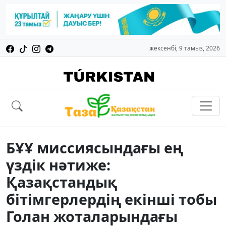
жексенбі, 9 тамыз, 2026
БҰҰ миссиясындағы ең
үздік нәтиже:
Қазақстандық
бітімгерлердің екінші тобы
Голан жоталарындағы