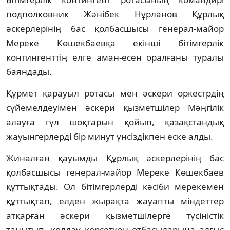
подполковник Жәнібек Нұрланов Құрлық
әскерлерінің бас қолбасшысы генерал-майор
Мереке Көшекбаевқа екінші бітімгерлік
контингенттің елге аман-есен оралғаны туралы
баяндады.
Құрмет қарауыл ротасы мен әскери оркестрдің
сүйемелдеуімен әскери қызметшілер Мәңгілік
алауға гүл шоқтарын қойып, қазақстандық
жауынгерлерді бір минут үнсіздікпен еске алды.
Жиналған қауымды Құрлық әскерлерінің бас
қолбасшысы генерал-майор Мереке Көшекбаев
құттықтады. Ол бітімгерлерді кәсіби мерекемен
құттықтап, елден жырақта жауапты міндеттер
атқарған әскери қызметшілерге түсіністік
танытып, қолдау көрсеткен отбасыларына алғыс