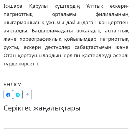
Іс-шара Қарулы күштердің Ұлттық әскери-
патриоттық орталығы филиалының
шығармашылық ұжымы дайындаған концертпен
аяқталды. Бағдарламадағы вокалдық, аспаптық
және хореографиялық қойылымдар патриоттық
рухты, әскери дәстүрлер сабақтастығын және
Отан қорғаушылардың ерлігін қастерлеуді әсерлі
түрде көрсетті.
БӨЛІСУ:
Серіктес жаңалықтары