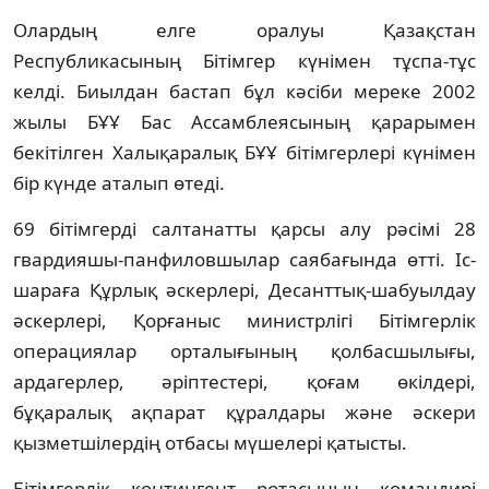
Олардың елге оралуы Қазақстан
Республикасының Бітімгер күнімен тұспа-тұс
келді. Биылдан бастап бұл кәсіби мереке 2002
жылы БҰҰ Бас Ассамблеясының қарарымен
бекітілген Халықаралық БҰҰ бітімгерлері күнімен
бір күнде аталып өтеді.
69 бітімгерді салтанатты қарсы алу рәсімі 28
гвардияшы-панфиловшылар саябағында өтті. Іс-
шараға Құрлық әскерлері, Десанттық-шабуылдау
әскерлері, Қорғаныс министрлігі Бітімгерлік
операциялар орталығының қолбасшылығы,
ардагерлер, әріптестері, қоғам өкілдері,
бұқаралық ақпарат құралдары және әскери
қызметшілердің отбасы мүшелері қатысты.
Бітімгерлік контингент ротасының командирі