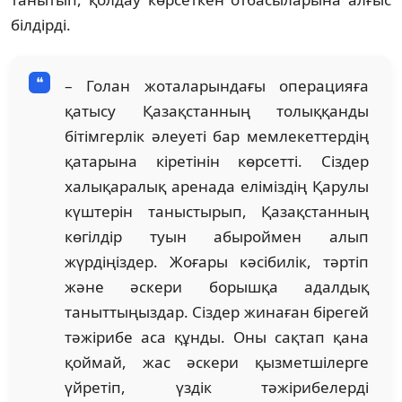
білдірді.
– Голан жоталарындағы операцияға
қатысу Қазақстанның толыққанды
бітімгерлік әлеуеті бар мемлекеттердің
қатарына кіретінін көрсетті. Сіздер
халықаралық аренада еліміздің Қарулы
күштерін таныстырып, Қазақстанның
көгілдір туын абыроймен алып
жүрдіңіздер. Жоғары кәсібилік, тәртіп
және әскери борышқа адалдық
таныттыңыздар. Сіздер жинаған бірегей
тәжірибе аса құнды. Оны сақтап қана
қоймай, жас әскери қызметшілерге
үйретіп, үздік тәжірибелерді