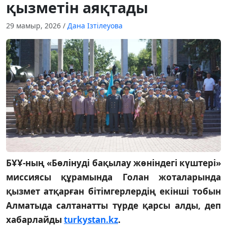
қызметін аяқтады
29 мамыр, 2026
/
Дана Ізтілеуова
БҰҰ-ның «Бөлінуді бақылау жөніндегі күштері»
миссиясы құрамында Голан жоталарында
қызмет атқарған бітімгерлердің екінші тобын
Алматыда салтанатты түрде қарсы алды, деп
хабарлайды
turkystan.kz
.