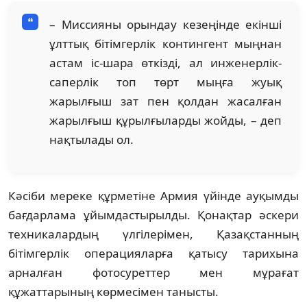
– Миссияны орындау кезеңінде екінші
ұлттық бітімгерлік контингент мыңнан
астам іс-шара өткізді, ал инженерлік-
саперлік топ төрт мыңға жуық
жарылғыш зат пен қолдан жасалған
жарылғыш құрылғыларды жойды, – деп
нақтылады ол.
Кәсіби мереке құрметіне Армия үйінде ауқымды
бағдарлама ұйымдастырылды. Қонақтар әскери
техникалардың үлгілерімен, Қазақстанның
бітімгерлік операцияларға қатысу тарихына
арналған фотосуреттер мен мұрағат
құжаттарының көрмесімен танысты.