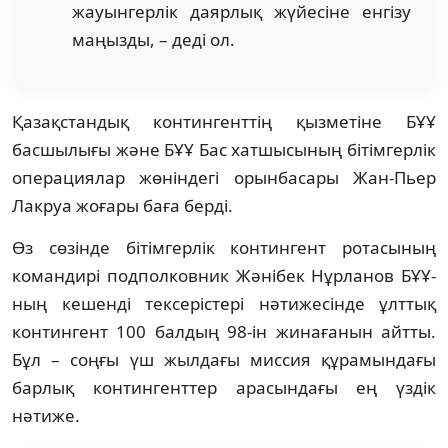
жауынгерлік даярлық жүйесіне енгізу
маңызды, – деді ол.
Қазақстандық контингенттің қызметіне БҰҰ
басшылығы және БҰҰ Бас хатшысының бітімгерлік
операциялар жөніндегі орынбасары Жан-Пьер
Лакруа жоғары баға берді.
Өз сөзінде бітімгерлік контингент ротасының
командирі подполковник Жәнібек Нұрланов БҰҰ-
ның кешенді тексерістері нәтижесінде ұлттық
контингент 100 балдың 98-ін жинағанын айтты.
Бұл – соңғы үш жылдағы миссия құрамындағы
барлық контингенттер арасындағы ең үздік
нәтиже.