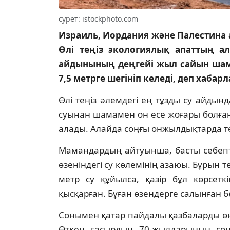
сурет: istockphoto.com
Израиль, Иордания және Палестина 
Өлі теңіз экологиялық апаттың а
айдынының деңгейі жыл сайын шама
7,5 метрге шегініп келеді, деп хаба
Өлі теңіз әлемдегі ең тұзды су айды
суынан шамамен он есе жоғары болған
алады. Алайда соңғы онжылдықтарда те
Мамандардың айтуынша, басты себептер
өзеніндегі су көлемінің азаюы. Бұрын
метр су құйылса, қазір бұл көрсет
қысқарған. Бұған өзендерге салынған б
Сонымен қатар пайдалы қазбаларды өнд
Өткен ғасырдың 70-жылдарының соңын