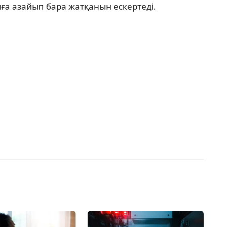
лға азайып бара жатқанын ескертеді.