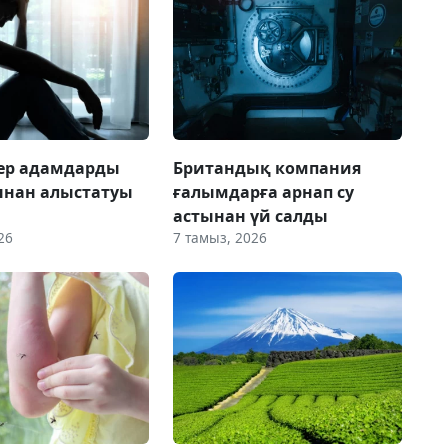
 ер адамдарды
Британдық компания
ынан алыстатуы
ғалымдарға арнап су
астынан үй салды
26
7 тамыз, 2026