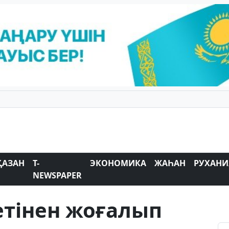
ҚАЗАН
T-
ЭКОНОМИКА
ЖАҺАН
РУХАНИ
NEWSPAPER
бетінен жоғалып