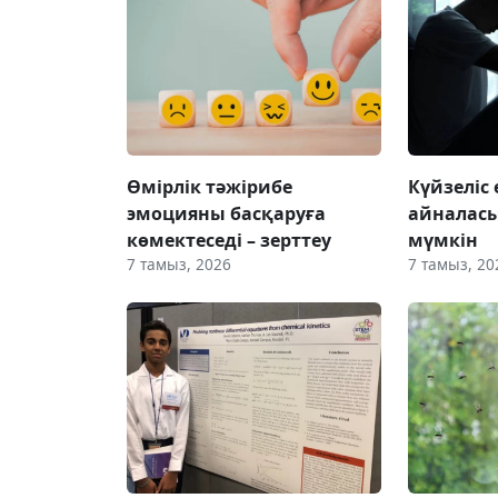
Өмірлік тәжірибе
Күйзеліс
эмоцияны басқаруға
айналас
көмектеседі – зерттеу
мүмкін
7 тамыз, 2026
7 тамыз, 20