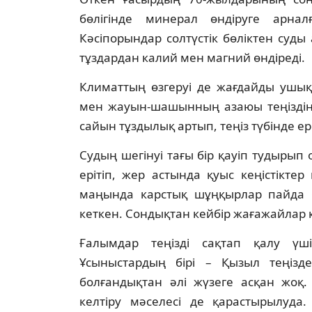
бөлігінде минерал өндіруге арна
Кәсіпорындар солтүстік бөліктен суд
тұздардан калий мен магний өндіреді.
Климаттың өзгеруі де жағдайды ушық
мен жауын-шашынның азаюы теңіздің 
сайын тұздылық артып, теңіз түбінде ер
Судың шегінуі тағы бір қауіп тудырып 
ерітіп, жер астында қуыс кеңістікт
маңында карстық шұңқырлар пайда 
кеткен. Сондықтан кейбір жағажайлар 
Ғалымдар теңізді сақтап қалу ү
Ұсыныстардың бірі – Қызыл теңізд
болғандықтан әлі жүзеге асқан жоқ.
келтіру мәселесі де қарастырылуда