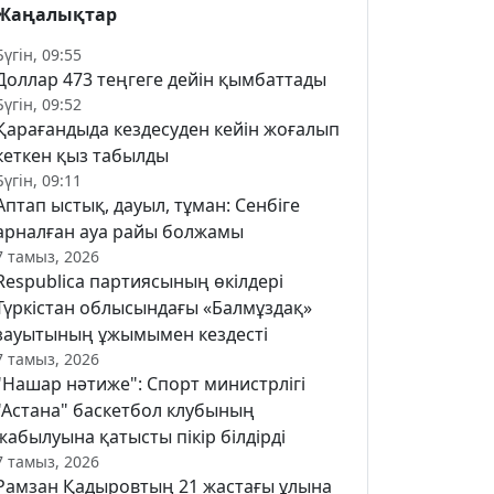
Жаңалықтар
Бүгін, 09:55
Доллар 473 теңгеге дейін қымбаттады
Бүгін, 09:52
Қарағандыда кездесуден кейін жоғалып
кеткен қыз табылды
Бүгін, 09:11
Аптап ыстық, дауыл, тұман: Сенбіге
арналған ауа райы болжамы
7 тамыз, 2026
Respublica партиясының өкілдері
Түркістан облысындағы «Балмұздақ»
зауытының ұжымымен кездесті
7 тамыз, 2026
"Нашар нәтиже": Спорт министрлігі
"Астана" баскетбол клубының
жабылуына қатысты пікір білдірді
7 тамыз, 2026
Рамзан Қадыровтың 21 жастағы ұлына