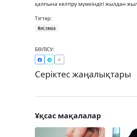
қалпына келтіру мүмкіндігі жылдан жы
Тэгтер:
Өлі теңіз
БӨЛІСУ:
Серіктес жаңалықтары
Ұқсас мақалалар