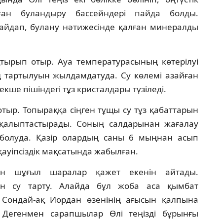
лған буландыру бассейндері пайда болды.
ы айдап, булану нәтижесінде қалған минералды
тырып отыр. Ауа температурасының көтерілуі
тартылуын жылдамдатуда. Су көлемі азайған
екше пішіндегі тұз кристалдары түзіледі.
отыр. Топыраққа сіңген тұщы су тұз қабаттарын
ер қалыптастырады. Соның салдарынан жағалау
болуда. Қазір олардың саны 6 мыңнан асып
қауіпсіздік мақсатында жабылған.
шін шұғыл шаралар қажет екенін айтады.
ен су тарту. Алайда бұл жоба аса қымбат
 Сондай-ақ Иордан өзенінің ағысын қалпына
. Дегенмен сарапшылар Өлі теңізді бұрынғы