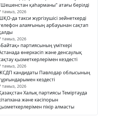
"Шешенстан қаһарманы" атағы берілді
7 тамыз, 2026
ШҚО-да такси жүргізушісі зейнеткерді
телефон алаяғының арбауынан сақтап
қалды
7 тамыз, 2026
«Байтақ» партиясының үміткері
Астанада өнеркәсіп және денсаулық
сақтау қызметкерлерімен кездесті
7 тамыз, 2026
ЖСДП кандидаты Павлодар облысының
тұрғындарымен кездесті
7 тамыз, 2026
Қазақстан Халық партиясы Теміртауда
кітапхана және кәсіпорын
қызметкерлерімен пікір алмасты