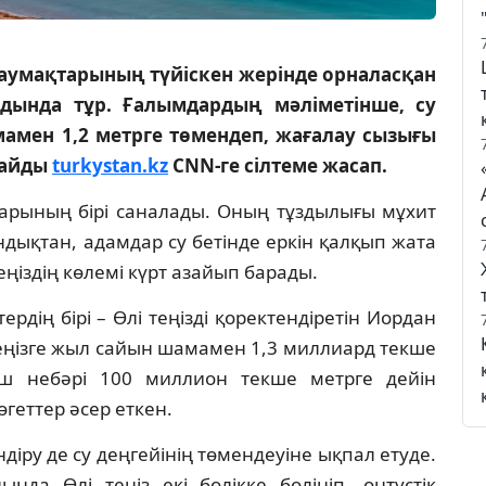
аумақтарының түйіскен жерінде орналасқан
лдында тұр. Ғалымдардың мәліметінше, су
мен 1,2 метрге төмендеп, жағалау сызығы
рлайды
turkystan.kz
CNN-ге сілтеме жасап.
ндарының бірі саналады. Оның тұздылығы мұхит
дықтан, адамдар су бетінде еркін қалқып жата
ңіздің көлемі күрт азайып барады.
дің бірі – Өлі теңізді қоректендіретін Иордан
 теңізге жыл сайын шамамен 1,3 миллиард текше
кіш небәрі 100 миллион текше метрге дейін
өгеттер әсер еткен.
іру де су деңгейінің төмендеуіне ықпал етуде.
да Өлі теңіз екі бөлікке бөлініп, оңтүстік