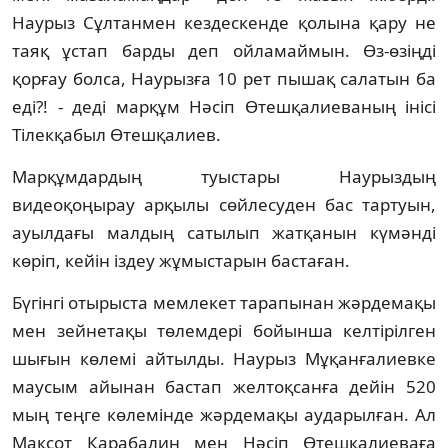
Наурыз Сұлтанмен кездескенде қолына қару не
таяқ ұстап барды деп ойламаймын. Өз-өзіңді
қорғау болса, Наурызға 10 рет пышақ салатын ба
еді?! - деді марқұм Нәсіп Өтешқалиеваның інісі
Тілекқабыл Өтешқалиев.
Марқұмдардың туыстары Наурыздың
видеоқоңырау арқылы сөйлесуден бас тартуын,
ауылдағы малдың сатылып жатқанын күмәнді
көріп, кейін іздеу жұмыстарын бастаған.
Бүгінгі отырыста мемлекет тарапынан жәрдемақы
мен зейнетақы төлемдері бойынша келтірілген
шығын көлемі айтылды. Наурыз Мұқанғалиевке
маусым айынан бастап желтоқсанға дейін 520
мың теңге көлемінде жәрдемақы аударылған. Ал
Мақсот Қарабалин мен Нәсіп Өтешқалиеваға