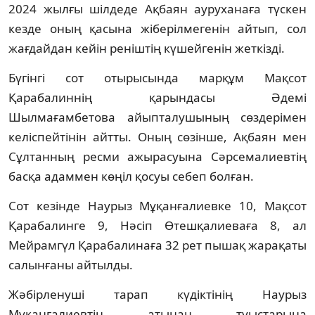
2024 жылғы шілдеде Ақбаян ауруханаға түскен
кезде оның қасына жіберілмегенін айтып, сол
жағдайдан кейін реніштің күшейгенін жеткізді.
Бүгінгі сот отырысында марқұм Мақсот
Қарабалиннің қарындасы Әдемі
Шылмағамбетова айыпталушының сөздерімен
келіспейтінін айтты. Оның сөзінше, Ақбаян мен
Сұлтанның ресми ажырасуына Сәрсемалиевтің
басқа адаммен көңіл қосуы себеп болған.
Сот кезінде Наурыз Мұқанғалиевке 10, Мақсот
Қарабалинге 9, Нәсіп Өтешқалиеваға 8, ал
Мейрамгүл Қарабалинаға 32 рет пышақ жарақаты
салынғаны айтылды.
Жәбірленуші тарап күдіктінің Наурыз
Мұқанғалиевтің атынан туыстарына