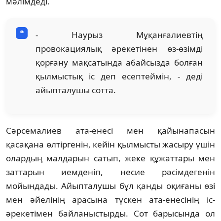
мәлімдеді.
- Наурыз Мұқанғалиевтің
провокациялық әрекетінен өз-өзімді
қорғану мақсатында абайсызда болған
қылмыстық іс деп есептеймін, - деді
айыпталушы сотта.
Сәрсемалиев ата-енесі мен қайынапасын
қасақана өлтіргенін, кейін қылмысты жасыру үшін
олардың малдарын сатып, жеке құжаттары мен
заттарын иемденіп, несие рәсімдегенін
мойындады. Айыпталушы бұл қанды оқиғаны өзі
мен әйелінің арасына түскен ата-енесінің іс-
әрекетімен байланыстырды. Сот барысында ол