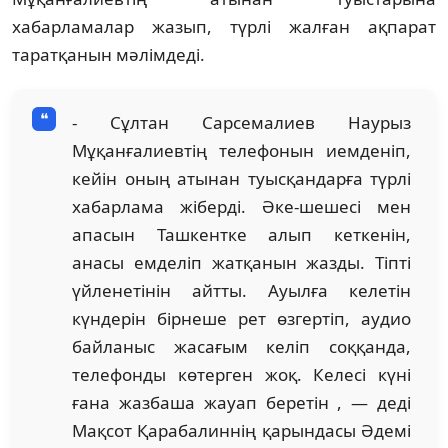
хабарламалар жазып, түрлі жалған ақпарат
таратқанын мәлімдеді.
- Сұлтан Сарсемалиев Наурыз
Мұқанғалиевтің телефонын иемденіп,
кейін оның атынан туысқандарға түрлі
хабарлама жіберді. Әке-шешесі мен
апасын Ташкентке алып кеткенін,
анасы емделіп жатқанын жазды. Тіпті
үйленетінін айтты. Ауылға келетін
күндерін бірнеше рет өзгертіп, аудио
байланыс жасағым келіп соққанда,
телефонды көтерген жоқ. Келесі күні
ғана жазбаша жауап беретін , — деді
Мақсот Қарабалиннің қарындасы Әдемі