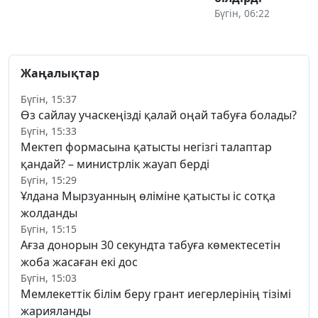
Бүгін, 06:22
Жаңалықтар
Бүгін, 15:37
Өз сайлау учаскеңізді қалай оңай табуға болады?
Бүгін, 15:33
Мектеп формасына қатысты негізгі талаптар
қандай? – министрлік жауап берді
Бүгін, 15:29
Ұлдана Мырзуанның өліміне қатысты іс сотқа
жолданды
Бүгін, 15:15
Ағза донорын 30 секундта табуға көмектесетін
жоба жасаған екі дос
Бүгін, 15:03
Мемлекеттік білім беру грант иегерлерінің тізімі
жарияланды