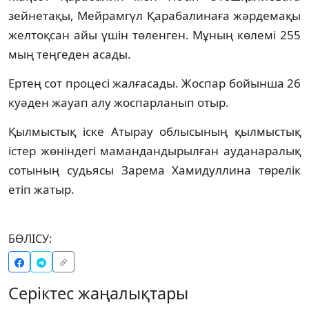
зейнетақы, Мейрамгүл Қарабалинаға жәрдемақы
желтоқсан айы үшін төленген. Мұның көлемі 255
мың теңгеден асады.
Ертең сот процесі жалғасады. Жоспар бойынша 26
куәден жауап алу жоспарланып отыр.
Қылмыстық іске Атырау облысының қылмыстық
істер жөніндегі мамандандырылған ауданаралық
сотының судьясы Зарема Хамидуллина төрелік
етіп жатыр.
БӨЛІСУ:
Серіктес жаңалықтары