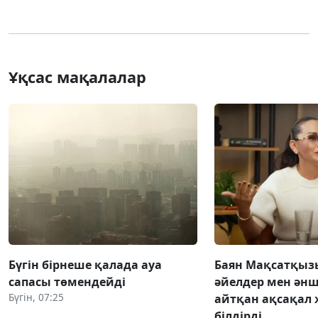
Ұқсас мақалалар
Бүгін бірнеше қалада ауа
Баян Мақсатқыз
сапасы төмендейді
әйелдер мен әнш
Бүгін, 07:25
айтқан ақсақал 
білдірді