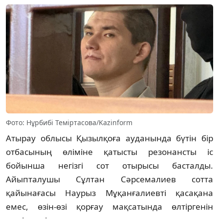
Фото: Нұрбибі Теміртасова/Kazinform
Атырау облысы Қызылқоға ауданында бүтін бір
отбасының өліміне қатысты резонансты іс
бойынша негізгі сот отырысы басталды.
Айыпталушы Сұлтан Сәрсемалиев сотта
қайынағасы Наурыз Мұқанғалиевті қасақана
емес, өзін-өзі қорғау мақсатында өлтіргенін