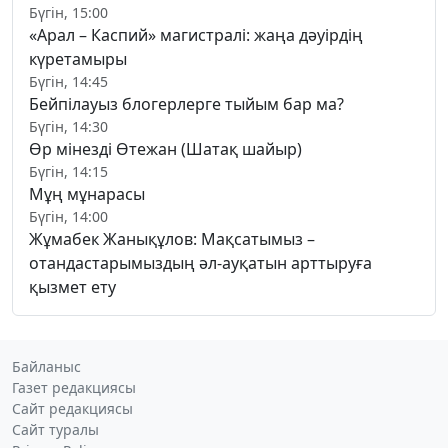
Бүгін, 15:00
«Арал – Каспий» магистралі: жаңа дәуірдің
күретамыры
Бүгін, 14:45
Бейпілауыз блогерлерге тыйым бар ма?
Бүгін, 14:30
Өр мінезді Өтежан (Шатақ шайыр)
Бүгін, 14:15
Мұң мұнарасы
Бүгін, 14:00
Жұмабек Жанықұлов: Мақсатымыз –
отандастарымыздың әл-ауқатын арттыруға
қызмет ету
Байланыс
Газет редакциясы
Сайт редакциясы
Сайт туралы