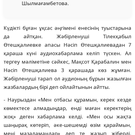
Шылмағамбетова.
Күдікті бұған ұқсас әңгімені енесінің туыстарына
да айтқан. Жәбірленуші Тілекқабыл
Өтешқалиевке апасы Нәсіп Өтешқалиевадан 7
қараша күні аудиохабарлама келіп түскен. Ал
тергеу мәліметіне сәйкес, Мақсот Қарабалин мен
Нәсіп Өтешқалиева 3 қарашада көз жұмған.
Жәбірленуші тарап ол аудионың бұрын жазылған
жазбалардың бірі деп ойлайтынын айтты.
- Наурыздан «Мен отбасы құрамын, керек кезде
көмектесе алмадыңдар, енді маған керектерің
жоқ» деген хабарлама келді. «Мен осы жақта
шаңырақ көтеріп, әке-шешемді өзім қараймын,
мені мазаламаңдар» деп те жазып жіберді.