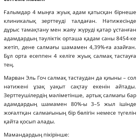
Ғалымдар 4 мыңға жуық адам қатысқан бірнеше
клиникалық зерттеуді талдаған. Нәтижесінде
дұрыс тамақтану мен жаяу жүруді қатар ұстанған
адамдардың тәуліктік орташа қадам саны 8454-ке
жетіп, дене салмағы шамамен 4,39%-ға азайған.
Бұл орта есеппен 4 келіге жуық салмақ тастауға
тең.
Марван Эль Гоч салмақ тастаудан да қиыны – сол
нәтижені ұзақ уақыт сақтау екенін айтады.
Зерттеушілердің мәліметінше, артық салмағы бар
адамдардың шамамен 80%-ы 3–5 жыл ішінде
жоғалтқан салмағының бір бөлігін немесе түгелін
қайта қосып алады.
Мамандардың пікірінше: