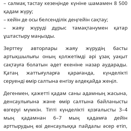
– салмақ тастау кезеңінде күніне шамамен 8 500
қадам жүру;
– кейін де осы белсенділік деңгейін сақтау;
– жаяу жүруді дұрыс тамақтанумен қатар
ұштастыру маңызды.
Зерттеу авторлары жаяу жүрудің басты
артықшылығы оның қолжетімді әрі ұзақ уақыт
сақтауға болатын әдет екеніне назар аударады.
Қатаң жаттығуларға қарағанда, күнделікті
серуенді өмір салтына енгізу әлдеқайда жеңіл.
Дегенмен, қажетті қадам саны адамның жасына,
денсаулығына және өмір салтына байланысты
өзгеруі мүмкін. Тіпті күнделікті қозғалысты 3–4
мың қадамнан 6–7 мың қадамға дейін
арттырудың өзі денсаулыққа пайдалы әсер етіп,