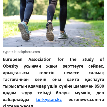
сурет: istockphoto.com
European Association for the Study of
Obesity ұсынған жаңа зерттеуге сәйкес,
арықтағысы келетін немесе салмақ
тастағаннан кейін оны қайта қоспауға
тырысатын адамдар үшін күніне шамамен 8500
қадам жүру тиімді болуы мүмкін, деп
хабарлайды
turkystan.kz
euronews.com-ға
сілтеме жасап.