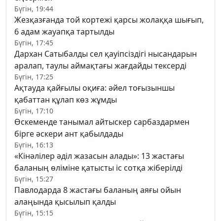
Бүгін, 19:44
Жезқазғанда той кортежі қарсы жолаққа шығып,
6 адам жауапқа тартылды
Бүгін, 17:45
Дархан Сатыбалды сел қауіпсіздігі нысандарын
аралап, таулы аймақтағы жағдайды тексерді
Бүгін, 17:25
Ақтауда қайғылы оқиға: әйел тоғызыншы
қабаттан құлап көз жұмды
Бүгін, 17:10
Өскеменде танымал айтыскер сарбаздармен
бірге әскери ант қабылдады
Бүгін, 16:13
«Кінәлілер әділ жазасын алады»: 13 жастағы
баланың өліміне қатысты іс сотқа жіберілді
Бүгін, 15:27
Павлодарда 8 жастағы баланың аяғы ойын
алаңында қысылып қалды
Бүгін, 15:15