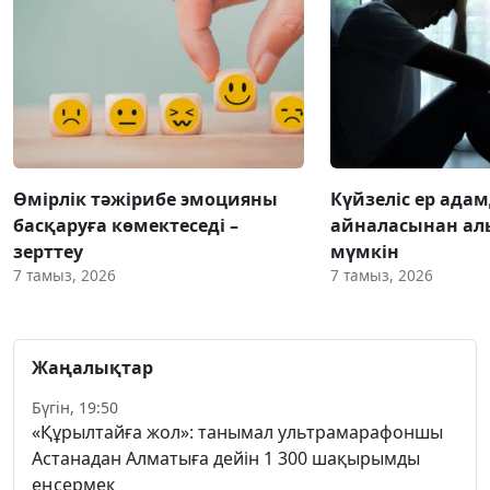
Өмірлік тәжірибе эмоцияны
Күйзеліс ер ада
басқаруға көмектеседі –
айналасынан ал
зерттеу
мүмкін
7 тамыз, 2026
7 тамыз, 2026
Жаңалықтар
Бүгін, 19:50
«Құрылтайға жол»: танымал ультрамарафоншы
Астанадан Алматыға дейін 1 300 шақырымды
еңсермек