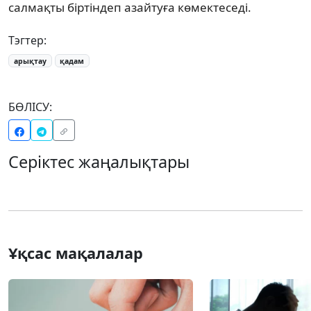
салмақты біртіндеп азайтуға көмектеседі.
Тэгтер:
арықтау
қадам
БӨЛІСУ:
Серіктес жаңалықтары
Ұқсас мақалалар