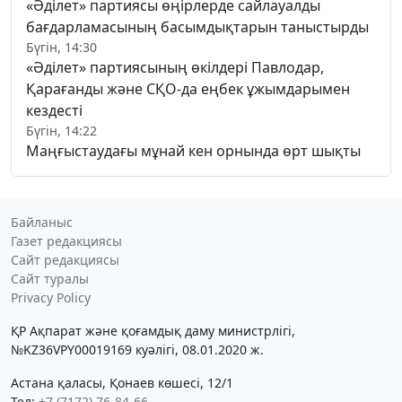
«Әділет» партиясы өңірлерде сайлауалды
бағдарламасының басымдықтарын таныстырды
Бүгін, 14:30
«Әділет» партиясының өкілдері Павлодар,
Қарағанды және СҚО-да еңбек ұжымдарымен
кездесті
Бүгін, 14:22
Маңғыстаудағы мұнай кен орнында өрт шықты
Байланыс
Газет редакциясы
Сайт редакциясы
Сайт туралы
Privacy Policy
ҚР Ақпарат және қоғамдық даму министрлігі,
№KZ36VPY00019169 куәлігі, 08.01.2020 ж.
Астана қаласы, Қонаев көшесі, 12/1
Тел:
+7 (7172) 76-84-66