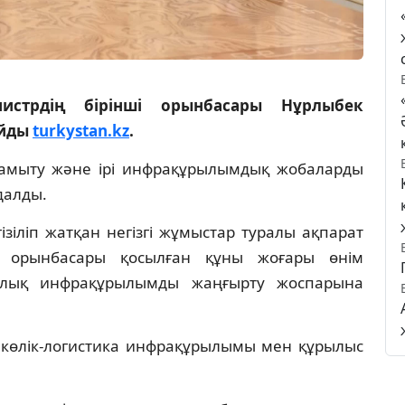
истрдің бірінші орынбасары Нұрлыбек
айды
turkystan.kz
.
дамыту және ірі инфрақұрылымдық жобаларды
далды.
ізіліп жатқан негізгі жұмыстар туралы ақпарат
нші орынбасары қосылған құны жоғары өнім
алық инфрақұрылымды жаңғырту жоспарына
көлік-логистика инфрақұрылымы мен құрылыс