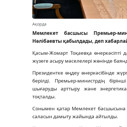
Ақорда
Мемлекет басшысы Премьер-мин
Нәлібаевты қабылдады, деп хабарл
Қасым-Жомарт Тоқаевқа өнеркәсіпті 
жүзеге асыру мәселелері жөнінде баян
Президентке өңдеу өнеркәсібінде жүрг
берілді. Премьер-министрдің бірі
шығаруды арттыру және энергетик
тоқталды.
Сонымен қатар Мемлекет басшысына 
саласын дамыту жайында айтылды.