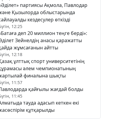
«Әділет» партиясы Ақмола, Павлодар
және Қызылорда облыстарында
сайлауалды кездесулер өткізді
Бүгін, 12:25
«Батаға деп 20 миллион теңге берді»:
Әділет Зейнелдің анасы қаражатты
қайда жұмсағанын айтты
Бүгін, 12:18
Қазақ ұлттық спорт университетінің
құрамасы әлем чемпионатының
жартылай финалына шықты
Бүгін, 11:57
Павлодарда қайғылы жағдай болды
Бүгін, 11:45
Алматыда тауда адасып кеткен екі
жасөспірім құтқарылды