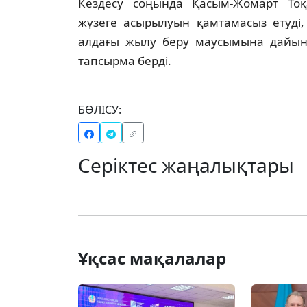
Кездесу соңында Қасым-Жомарт То
жүзеге асырылуын қамтамасыз етуді,
алдағы жылу беру маусымына дайын
тапсырма берді.
БӨЛІСУ:
Серіктес жаңалықтары
Ұқсас мақалалар