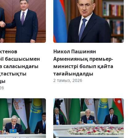
ктенов
Никол Пашинян
il басшысымен
Арменияның премьер-
з саласындағы
министрі болып қайта
тастықты
тағайындалды
2 тамыз, 2026
ды
26