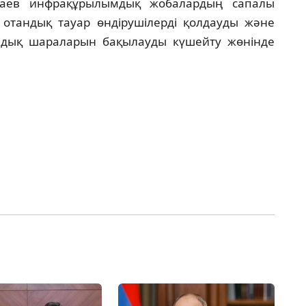
қаев инфрақұрылымдық жобалардың сапалы
 отандық тауар өндірушілерді қолдауды және
дық шараларын бақылауды күшейту жөнінде