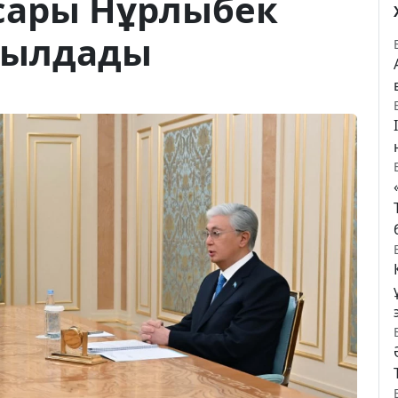
асары Нұрлыбек
былдады