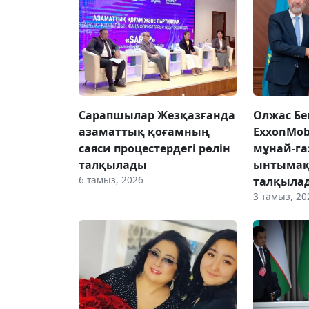
Сарапшылар Жезқазғанда
Олжас Бе
азаматтық қоғамның
ExxonMob
саяси процестердегі рөлін
мұнай-га
талқылады
ынтымақ
6 тамыз, 2026
талқыла
3 тамыз, 20