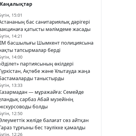
Жаңалықтар
Бүгін, 15:01
Астананың бас санитариялық дәрігері
вакцинаға қатысты мәлімдеме жасады
Бүгін, 14:21
ІІМ басшылығы Шымкент полициясына
нақты тапсырмалар берді
Бүгін, 14:00
«Әділет» партиясының өкілдері
Түркістан, Ақтөбе және Ұлытауда жаңа
бастамаларды таныстырды
Бүгін, 13:33
Казармадан — мұражайға: Семейде
ұландық сарбаз Абай музейінің
экскурсоводы болды
Бүгін, 12:50
Әлеуметтік желіде балағат сөз айтқан
Тараз тұрғыны бес тәулікке қамалды
Бүгін, 12:26