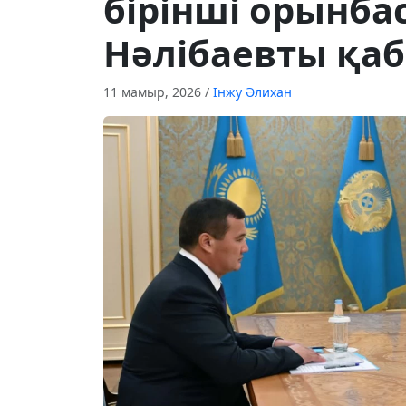
бірінші орынб
Нәлібаевты қа
11 мамыр, 2026
/
Інжу Әлихан