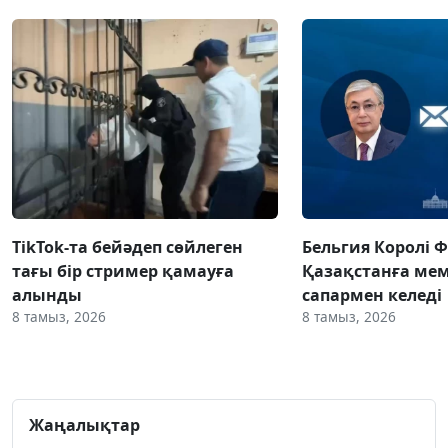
TikTok-та бейәдеп сөйлеген
Бельгия Королі 
тағы бір стример қамауға
Қазақстанға ме
алынды
сапармен келеді
8 тамыз, 2026
8 тамыз, 2026
Жаңалықтар