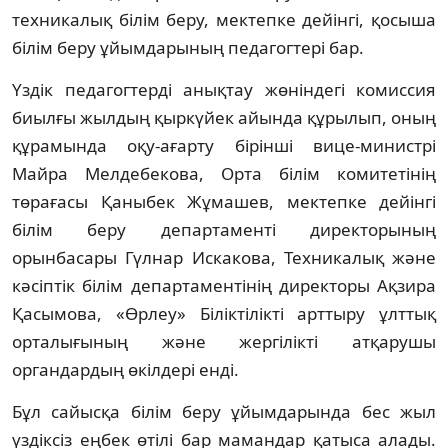
техникалық білім беру, мектепке дейінгі, қосыша
білім беру ұйымдарының педагогтері бар.
Үздік педагогтерді анықтау жөніндегі комиссия
биылғы жылдың қыркүйек айында құрылып, оның
құрамында оқу-ағарту бірінші вице-министрі
Майра Мелдебекова, Орта білім комитетінің
төрағасы Қаныбек Жұмашев, мектепке дейінгі
білім беру департаменті директорының
орынбасары Гүлнар Искакова, Техникалық және
кәсіптік білім департаментінің директоры Ақзира
Қасымова, «Өрлеу» Біліктілікті арттыру ұлттық
орталығының және жергілікті атқарушы
органдардың өкілдері енді.
Бұл сайысқа білім беру ұйымдарында бес жыл
үздіксіз еңбек өтілі бар мамандар қатыса алады.