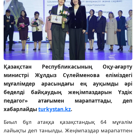
Қазақстан Республикасының Оқу-ағарту
министрі Жұлдыз Сүлейменова еліміздегі
мұғалімдер арасындағы ең ауқымды әрі
беделді байқаудың жеңімпаздарын Үздік
педагог» атағымен марапаттады, деп
хабарлайды
turkystan.kz
.
Биыл бұл атаққа қазақстандық 64 мұғалім
лайықты деп танылды. Жеңімпаздар марапатпен