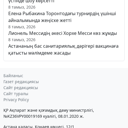
үстінде шоу көрсетті
8 тамыз, 2026
Елена Рыбакина Торонтодағы турнирдің үшінші
айналымында жеңіске жетті
8 тамыз, 2026
Лионель Мессидің әкесі Хорхе Месси көз жұмды
8 тамыз, 2026
Астананың бас санитариялық дәрігері вакцинаға
қатысты мәлімдеме жасады
Байланыс
Газет редакциясы
Сайт редакциясы
Сайт туралы
Privacy Policy
ҚР Ақпарат және қоғамдық даму министрлігі,
№KZ36VPY00019169 куәлігі, 08.01.2020 ж.
Астана қаласы, Қонаев көшесі, 12/1