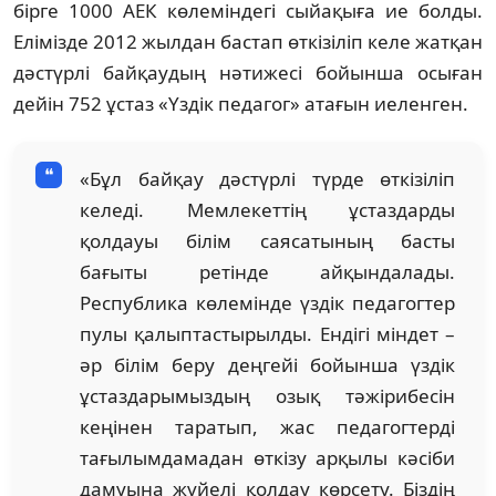
бірге 1000 АЕК көлеміндегі сыйақыға ие болды.
Елімізде 2012 жылдан бастап өткізіліп келе жатқан
дәстүрлі байқаудың нәтижесі бойынша осыған
дейін 752 ұстаз «Үздік педагог» атағын иеленген.
«Бұл байқау дәстүрлі түрде өткізіліп
келеді. Мемлекеттің ұстаздарды
қолдауы білім саясатының басты
бағыты ретінде айқындалады.
Республика көлемінде үздік педагогтер
пулы қалыптастырылды. Ендігі міндет –
әр білім беру деңгейі бойынша үздік
ұстаздарымыздың озық тәжірибесін
кеңінен таратып, жас педагогтерді
тағылымдамадан өткізу арқылы кәсіби
дамуына жүйелі қолдау көрсету. Біздің