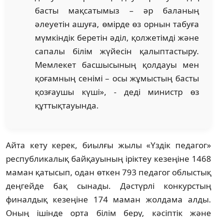
басты мақсатымыз – әр баланың
әлеуетін ашуға, өмірде өз орнын табуға
мүмкіндік беретін әділ, қолжетімді және
сапалы білім жүйесін қалыптастыру.
Мемлекет басшысының қолдауы мен
қоғамның сенімі – осы жұмыстың басты
қозғаушы күші», - деді министр өз
құттықтауында.
Айта кету керек, биылғы жылы «Үздік педагог»
республикалық байқауының іріктеу кезеңіне 1468
маман қатысып, одан өткен 793 педагог облыстық
деңгейде бақ сынады. Дәстүрлі конкурстың
финалдық кезеңіне 174 маман жолдама алды.
Оның ішінде орта білім беру, кәсіптік және