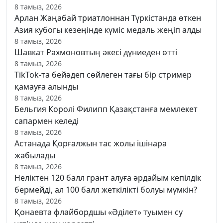
8 тамыз, 2026
Арлан Жаңабай триатлоннан Түркістанда өткен
Азия кубогы кезеңінде күміс медаль жеңіп алды
8 тамыз, 2026
Шавкат Рахмоновтың әкесі дүниеден өтті
8 тамыз, 2026
TikTok-та бейәдеп сөйлеген тағы бір стример
қамауға алынды
8 тамыз, 2026
Бельгия Королі Филипп Қазақстанға мемлекет
сапармен келеді
8 тамыз, 2026
Астанада Қорғалжын тас жолы ішінара
жабылады
8 тамыз, 2026
Неліктен 120 балл грант алуға әрдайым кепілдік
бермейді, ал 100 балл жеткілікті болуы мүмкін?
8 тамыз, 2026
Қонаевта флайбордшы «Әділет» туымен су