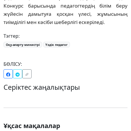
Конкурс барысында педагогтердің білім беру
жүйесін дамытуға қосқан үлесі, жұмысының
тиімділігі мен кәсіби шеберлігі ескеріледі.
Тэгтер:
Оқу-ағарту министрі
Үздік педагог
БӨЛІСУ:
Серіктес жаңалықтары
Ұқсас мақалалар