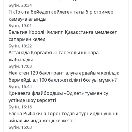
Бүгін, 20:34
TikTok-та бейәдеп сөйлеген тағы бір стример
қамауға алынды
Бүгін, 19:01
Бельгия Королі Филипп Қазақстанға мемлекет
сапармен келеді
Бүгін, 18:22
Астанада Қорғалжын тас жолы ішінара
жабылады
Бүгін, 17:03
Неліктен 120 балл грант алуға әрдайым кепілдік
бермейді, ал 100 балл жеткілікті болуы мүмкін?
Бүгін, 16:44
Қонаевта флайбордшы «Әділет» туымен су
үстінде шоу көрсетті
Бүгін, 16:16
Елена Рыбакина Торонтодағы турнирдің үшінші
айналымында жеңіске жетті
Бүгін, 16:03