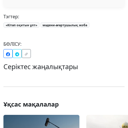
Тэгтер:
«Кітап оқитын ұлт»
мәдени-ағартушылық жоба
БӨЛІСУ:
Серіктес жаңалықтары
Ұқсас мақалалар