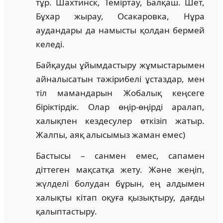
тұр. Шахтинск, Теміртау, Балқаш. Шет,
Бұхар жырау, Осакаровка, Нұра
аудандары да намысты қолдан бермей
келеді.
Байқауды ұйымдастыру жұмыстарымен
айналысатын тәжірибелі ұстаздар, мен
тіл мамандарын Жобалық кеңсеге
біріктірдік. Олар өңір-өңірді аралап,
халықпен кездесулер өткізіп жатыр.
Жалпы, аяқ алысымыз жаман емес)
Бастысы – санмен емес, сапамен
діттеген мақсатқа жету. Және жеңіп,
жүлделі болудан бұрын, ең алдымен
халықты кітап оқуға қызықтыру, дағды
қалыптастыру.