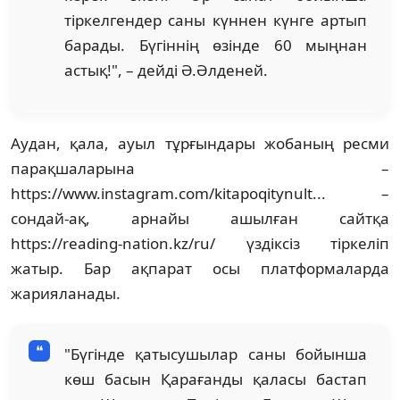
тіркелгендер саны күннен күнге артып
барады. Бүгіннің өзінде 60 мыңнан
астық!", – дейді Ә.Әлденей.
Аудан, қала, ауыл тұрғындары жобаның ресми
парақшаларына –
https://www.instagram.com/kitapoqitynult... –
сондай-ақ, арнайы ашылған сайтқа
https://reading-nation.kz/ru/ үздіксіз тіркеліп
жатыр. Бар ақпарат осы платформаларда
жарияланады.
"Бүгінде қатысушылар саны бойынша
көш басын Қарағанды қаласы бастап