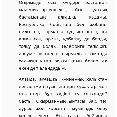
Өңірімізде осы күндері басталған
мәдени-ағартушылық сайыс – ұлттық
бастаманың алғашқы қадамы.
Республика бойынша бұл жобаны
пилоттық форматта тұңғыш рет қолға
алған соң, әрине, қобалжу да болды,
толқу да болды. Телефонға телміріп,
әлеуметтік желіге шырмалған заманда
халыққа кітап оқыту қиын болар ма
екен деп алаңдадым.
Алайда, алғашқы күннен-ақ халықтан
лег-легімен түсіп жатқан сұрақтар мен
өтініштер бұл күдікті су сепкендей
басты. Оқырманның ынтасы бар, тек
дұрыс жол көрсетіп, мүмкіндік беру
керек екен. Әр санат бойынша