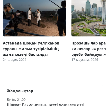
Астанада Шоқан Уәлиханов
Прозашылар ара
туралы фильм түсірілімінің
хикаялары» рес
жаңа кезеңі басталды
әдеби байқауы 
24 шілде, 2026
17 маусым, 2026
Жаңалықтар
Бүгін, 21:00
Шавкат Рахмоновтың әкесі дүниеден өтті