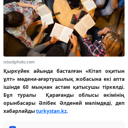
istockphoto.com
Қыркүйек айында басталған «Кітап оқитын
ұлт» мәдени-ағартушылық жобасына екі апта
ішінде 60 мыңнан астам қатысушы тіркелді.
Бұл туралы Қарағанды облысы әкімінің
орынбасары Әлібек Әлденей мәлімдеді, деп
хабарлайды
turkystan.kz
.