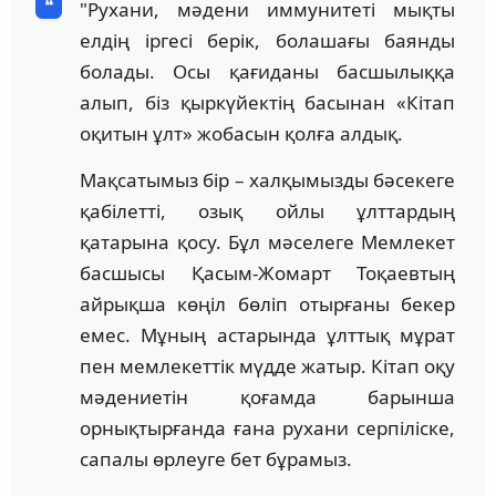
"Рухани, мәдени иммунитеті мықты
елдің іргесі берік, болашағы баянды
болады. Осы қағиданы басшылыққа
алып, біз қыркүйектің басынан «Кітап
оқитын ұлт» жобасын қолға алдық.
Мақсатымыз бір – халқымызды бәсекеге
қабілетті, озық ойлы ұлттардың
қатарына қосу. Бұл мәселеге Мемлекет
басшысы Қасым-Жомарт Тоқаевтың
айрықша көңіл бөліп отырғаны бекер
емес. Мұның астарында ұлттық мұрат
пен мемлекеттік мүдде жатыр. Кітап оқу
мәдениетін қоғамда барынша
орнықтырғанда ғана рухани серпіліске,
сапалы өрлеуге бет бұрамыз.