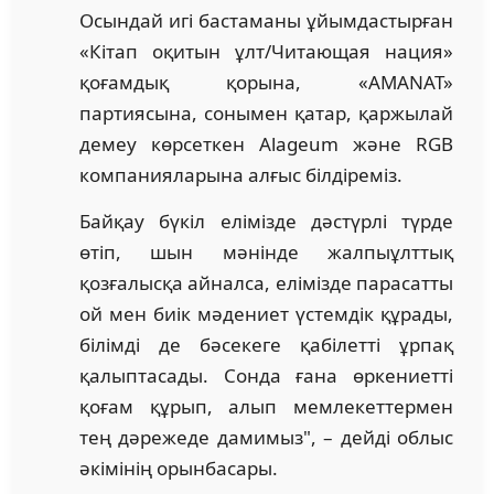
Осындай игі бастаманы ұйымдастырған
«Кітап оқитын ұлт/Читающая нация»
қоғамдық қорына, «AMANAT»
партиясына, сонымен қатар, қаржылай
демеу көрсеткен Alageum және RGB
компанияларына алғыс білдіреміз.
Байқау бүкіл елімізде дәстүрлі түрде
өтіп, шын мәнінде жалпыұлттық
қозғалысқа айналса, елімізде парасатты
ой мен биік мәдениет үстемдік құрады,
білімді де бәсекеге қабілетті ұрпақ
қалыптасады. Сонда ғана өркениетті
қоғам құрып, алып мемлекеттермен
тең дәрежеде дамимыз", – дейді облыс
әкімінің орынбасары.