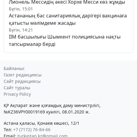
Лионель Мессидің әкесі Хорхе Месси көз жұмды
Бүгін, 15:01
Астананың бас санитариялық дәрігері вакцинаға
қатысты мәлімдеме жасады
Бүгін, 14:21
ІІМ басшылығы Шымкент полициясына нақты
тапсырмалар берді
Байланыс
Газет редакциясы
Сайт редакциясы
Сайт туралы
Privacy Policy
ҚР Ақпарат және қоғамдық даму министрлігі,
№KZ36VPY00019169 куәлігі, 08.01.2020 ж.
Астана қаласы, Қонаев көшесі, 12/1
Тел:
+7 (7172) 76-84-66
Email:
turkystan.kz@gmail.com