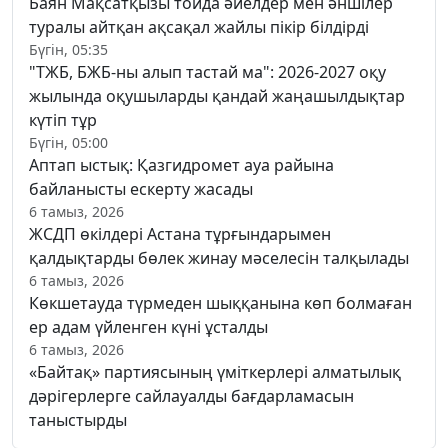
Баян Мақсатқызы тойда әйелдер мен әншілер
туралы айтқан ақсақал жайлы пікір білдірді
Бүгін, 05:35
"ТЖБ, БЖБ-ны алып тастай ма": 2026-2027 оқу
жылында оқушыларды қандай жаңашылдықтар
күтіп тұр
Бүгін, 05:00
Аптап ыстық: Қазгидромет ауа райына
байланысты ескерту жасады
6 тамыз, 2026
ЖСДП өкілдері Астана тұрғындарымен
қалдықтарды бөлек жинау мәселесін талқылады
6 тамыз, 2026
Көкшетауда түрмеден шыққанына көп болмаған
ер адам үйленген күні ұсталды
6 тамыз, 2026
«Байтақ» партиясының үміткерлері алматылық
дәрігерлерге сайлауалды бағдарламасын
таныстырды