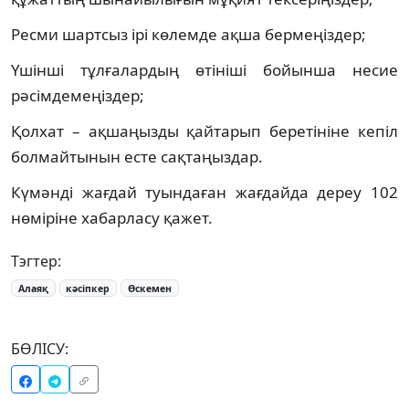
Ресми шартсыз ірі көлемде ақша бермеңіздер;
Үшінші тұлғалардың өтініші бойынша несие
рәсімдемеңіздер;
Қолхат – ақшаңызды қайтарып беретініне кепіл
болмайтынын есте сақтаңыздар.
Күмәнді жағдай туындаған жағдайда дереу 102
нөміріне хабарласу қажет.
Тэгтер:
Алаяқ
кәсіпкер
Өскемен
БӨЛІСУ: