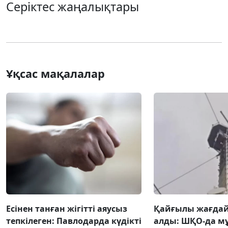
Серіктес жаңалықтары
Ұқсас мақалалар
Есінен танған жігітті аяусыз
Қайғылы жағда
тепкілеген: Павлодарда күдікті
алды: ШҚО-да м