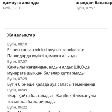
қамауға алынды
шыққан балалар
Бүгін, 08:10
Бүгін, 07:57
Жаңалықтар
Бүгін, 08:10
Есінен танған жігітті аяусыз тепкілеген:
Павлодарда күдікті қамауға алынды
Бүгін, 07:57
Қайғылы жағдайдың алдын алды: ШҚО-да
мұнараға шыққан балалар құтқарылды
Бүгін, 07:25
Бүгін бірнеше қалада ауа сапасы төмендейді
Бүгін, 06:49
«Бәрі қайта басталады»: Жәнібек Әлімханұлы
тосын жазба жариялады
Бүгін, 06:22