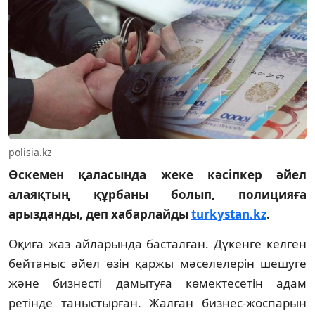
polisia.kz
Өскемен қаласында жеке кәсіпкер әйел
алаяқтың құрбаны болып, полицияға
арызданды, деп хабарлайды
turkystan.kz
.
Оқиға жаз айларында басталған. Дүкенге келген
бейтаныс әйел өзін қаржы мәселелерін шешуге
және бизнесті дамытуға көмектесетін адам
ретінде таныстырған. Жалған бизнес-жоспарын