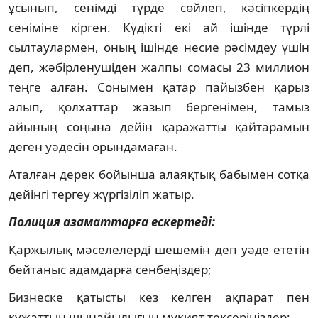
ұсынып, сенімді түрде сөйлеп, кәсіпкердің
сеніміне кірген. Күдікті екі ай ішінде түрлі
сылтаулармен, оның ішінде несие рәсімдеу үшін
деп, жәбірленушіден жалпы сомасы 23 миллион
теңге алған. Сонымен қатар пайызбен қарыз
алып, қолхаттар жазып бергенімен, тамыз
айының соңына дейін қаражатты қайтарамын
деген уәдесін орындамаған.
Аталған дерек бойынша алаяқтық бабымен сотқа
дейінгі тергеу жүргізіліп жатыр.
Полиция азаматтарға ескертеді:
Қаржылық мәселелерді шешемін деп уәде ететін
бейтаныс адамдарға сенбеңіздер;
Бизнеске қатысты кез келген ақпарат пен
құжаттың шынайылығын мұқият тексеріңіздер;