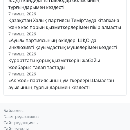
ЖСДП кандидаты Павлодар облысының
тұрғындарымен кездесті
7 тамыз, 2026
Қазақстан Халық партиясы Теміртауда кітапхана
және кәсіпорын қызметкерлерімен пікір алмасты
7 тамыз, 2026
«Ауыл» партиясының өкілдері ШҚО-да
инклюзивті қауымдастық мүшелерімен кездесті
7 тамыз, 2026
Курорттағы қорық қызметкерін жабайы
жолбарыс талап тастады
7 тамыз, 2026
«Ақ жол» партиясының үміткерлері Шамалған
ауылының тұрғындарымен кездесті
Байланыс
Газет редакциясы
Сайт редакциясы
Сайт туралы