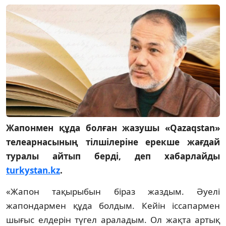
Жапонмен құда болған жазушы «Qazaqstan»
телеарнасының тілшілеріне ерекше жағдай
туралы айтып берді, деп хабарлайды
turkystan.kz
.
«Жапон тақырыбын біраз жаздым. Әуелі
жапондармен құда болдым. Кейін іссапармен
шығыс елдерін түгел араладым. Ол жақта артық