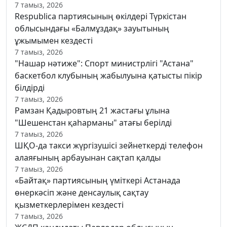
7 тамыз, 2026
Respublica партиясының өкілдері Түркістан
облысындағы «Балмұздақ» зауытының
ұжымымен кездесті
7 тамыз, 2026
"Нашар нәтиже": Спорт министрлігі "Астана"
баскетбол клубының жабылуына қатысты пікір
білдірді
7 тамыз, 2026
Рамзан Қадыровтың 21 жастағы ұлына
"Шешенстан қаһарманы" атағы берілді
7 тамыз, 2026
ШҚО-да такси жүргізушісі зейнеткерді телефон
алаяғының арбауынан сақтап қалды
7 тамыз, 2026
«Байтақ» партиясының үміткері Астанада
өнеркәсіп және денсаулық сақтау
қызметкерлерімен кездесті
7 тамыз, 2026