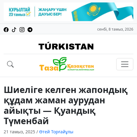
сенбі, 8 тамыз, 2026
Шиеліге келген жапондық
құдам жаман аурудан
айықты — Қуандық
Түменбай
21 тамыз, 2025
/
Өтей Торғайұлы