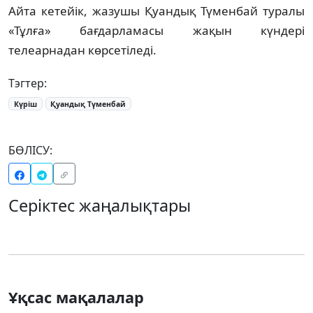
Айта кетейік, жазушы Қуандық Түменбай туралы
«Тұлға» бағдарламасы жақын күндері
телеарнадан көрсетіледі.
Тэгтер:
Күріш
Қуандық Түменбай
БӨЛІСУ:
Серіктес жаңалықтары
Ұқсас мақалалар