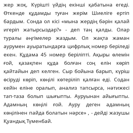
жер жоқ. Күрішті үйдің екінші қабатына егеді.
Өткенде құдамды туған жерім Шиеліге ертіп
бардым. Сонда ол кісі «мына жердің бәрін қалай
игеріп жатырсыздар?» - деп таң қалды. Олар
туралы әңгімелер жаздым. Ол жақта жаман
аурумен ауыратындарға цифрлық номер беріледі
екен. Құдама 45 номер беріліпті. Ақыры өлемін
ғой, қазақпен құда болған соң елін көріп
қайтайын деп келген. Сыр бойына барып, күріш
өсіруді көріп, көңілі көтеріліп қалған еді. Содан
кейін еліне оралып, анализ тапсырса, нәтижесі
тап-таза болып шығыпты. Ауруынан айығыпты.
Адамның көңілі ғой. Ауру деген адамның
көңілінен пайда болатын нәрсе» , - дейді жазушы
Қуандық Түменбай.