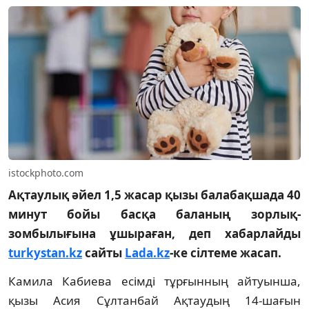
istockphoto.com
Ақтаулық әйел 1,5 жасар қызы балабақшада 40
минут бойы басқа баланың зорлық-
зомбылығына ұшыраған, деп хабарлайды
turkystan.kz
сайты
Lada.kz
-ке сілтеме жасап.
Камила Кабиева есімді тұрғынның айтуынша,
қызы Асия Сұлтанбай Ақтаудың 14-шағын