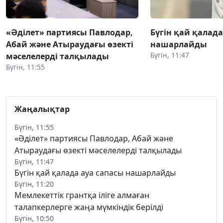
«Әділет» партиясы Павлодар,
Бүгін қай қалада
Абай және Атыраудағы өзекті
нашарлайды
Бүгін, 11:47
мәселелерді талқылады
Бүгін, 11:55
Жаңалықтар
Бүгін, 11:55
«Әділет» партиясы Павлодар, Абай және
Атыраудағы өзекті мәселелерді талқылады
Бүгін, 11:47
Бүгін қай қалада ауа сапасы нашарлайды
Бүгін, 11:20
Мемлекеттік грантқа іліге алмаған
талапкерлерге жаңа мүмкіндік берілді
Бүгін, 10:50