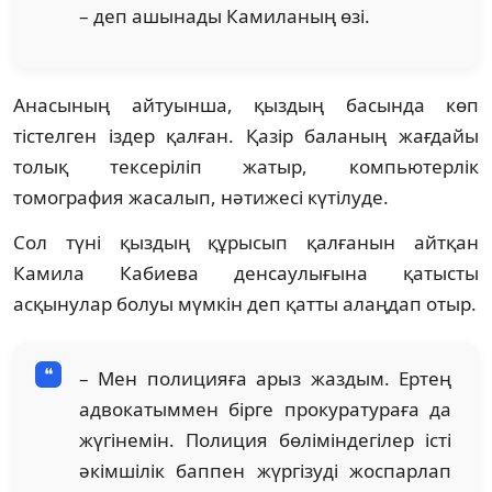
– деп ашынады Камиланың өзі.
Анасының айтуынша, қыздың басында көп
тістелген іздер қалған. Қазір баланың жағдайы
толық тексеріліп жатыр, компьютерлік
томография жасалып, нәтижесі күтілуде.
Сол түні қыздың құрысып қалғанын айтқан
Камила Кабиева денсаулығына қатысты
асқынулар болуы мүмкін деп қатты алаңдап отыр.
– Мен полицияға арыз жаздым. Ертең
адвокатыммен бірге прокуратураға да
жүгінемін. Полиция бөліміндегілер істі
әкімшілік баппен жүргізуді жоспарлап