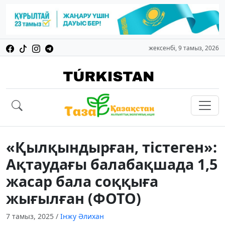
жексенбі, 9 тамыз, 2026
«Қылқындырған, тістеген»:
Ақтаудағы балабақшада 1,5
жасар бала соққыға
жығылған (ФОТО)
7 тамыз, 2025
/
Інжу Әлихан