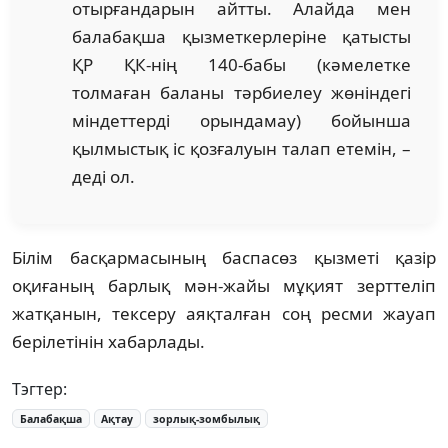
отырғандарын айтты. Алайда мен
балабақша қызметкерлеріне қатысты
ҚР ҚК-нің 140-бабы (кәмелетке
толмаған баланы тәрбиелеу жөніндегі
міндеттерді орындамау) бойынша
қылмыстық іс қозғалуын талап етемін, –
деді ол.
Білім басқармасының баспасөз қызметі қазір
оқиғаның барлық мән-жайы мұқият зерттеліп
жатқанын, тексеру аяқталған соң ресми жауап
берілетінін хабарлады.
Тэгтер:
Балабақша
Ақтау
зорлық-зомбылық