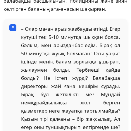
балабақша басшылығын, полицияны және зиян
келтірген баланың ата-анасын шақырған.
– Олар маған арыз жазбауды өтінді. Егер
күтуші тек 5-10 минутқа шыққан болса,
бәлкім, мен арызданбас едім. Бірақ ол
50 минутқа жуық болмаған! Осы уақыт
ішінде менің балам зорлыққа ұшырап,
жылаумен болды. Тәрбиеші қайда
болды? Не істеп жүрді? Балабақша
директоры жай ғана кешірім сұрады.
Бірақ бұл жеткілікті ме? Мұндай
немқұрайдылыққа жол берген
қызметкер неге жауапқа тартылмайды?
Қызым тірі қалғаны – бір жақсылық. Ал
егер оны тұншықтырып өлтіргенде ше?