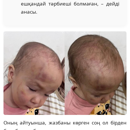
ешқандай тәрбиеші болмаған, – дейді
анасы.
Оның айтуынша, жазбаны көрген соң ол бірден