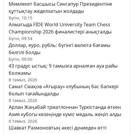
Мемлекет басшысы Сингапур Президентіне
құттықтау жеделхатын жолдады
Бүгін, 10:15
Алматыда FIDE World University Team Chess
Championship 2026 финалистері анықталды
Бүгін, 09:54
Доллар, еуро, рубль: бүгінгі валюта бағамы
белгілі болды
Бүгін, 09:00
43 градус ыстық: 9 тамызға арналған ауа райы
болжамы
8 тамыз, 2026
Самат Смақов «Атырау» клубының бас бапкері
болып тағайындалды
8 тамыз, 2026
Арлан Жаңабай триатлоннан Түркістанда өткен
Азия кубогы кезеңінде күміс медаль жеңіп алды
8 тамыз, 2026
Шавкат Рахмоновтың әкесі дүниеден өтті