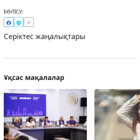
БӨЛІСУ:
Серіктес жаңалықтары
Ұқсас мақалалар