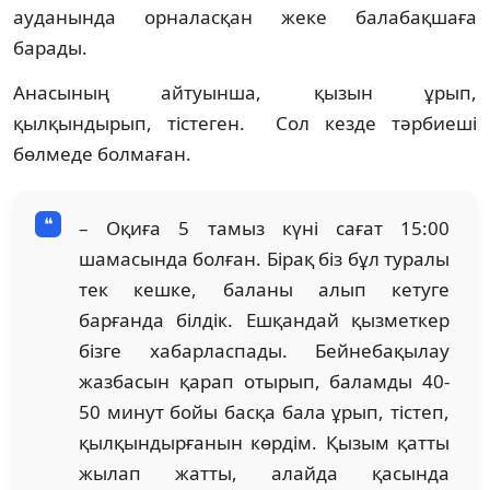
ауданында орналасқан жеке балабақшаға
барады.
Анасының айтуынша, қызын ұрып,
қылқындырып, тістеген. Сол кезде тәрбиеші
бөлмеде болмаған.
– Оқиға 5 тамыз күні сағат 15:00
шамасында болған. Бірақ біз бұл туралы
тек кешке, баланы алып кетуге
барғанда білдік. Ешқандай қызметкер
бізге хабарласпады. Бейнебақылау
жазбасын қарап отырып, баламды 40-
50 минут бойы басқа бала ұрып, тістеп,
қылқындырғанын көрдім. Қызым қатты
жылап жатты, алайда қасында