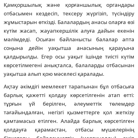
Қамқоршылық және қорғаншылық органдары
отбасымен кездесіп, тексеру жүргізіп, түсіндіру
жұмыстарын өткізді. Балалардың анасы оларға өзі
күтім жасап, жауапкершілік алуға дайын екенін
мәлімдеді. Осыған байланысты балалар апта
соңына дейін уақытша анасының қарауына
қалдырылды. Егер осы уақыт ішінде тиісті күтім
көрсетілмегені анықталса, балаларды отбасынан
уақытша алып қою мәселесі қаралады.
Ақтау әкімдігі мемлекет тарапынан бұл отбасыға
барлық қажетті қолдау көрсетілгенін атап өтті:
тұрғын үй берілген, әлеуметтік төлемдер
тағайындалған, негізгі қызметтерге қол жеткізу
қамтамасыз етілген. Алайда барлық көрсетілген
қолдауға қарамастан, отбасы мүшелерінің