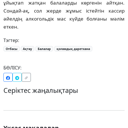
ұйықтап жатқан балаларды көргенін айтқан.
Сондай-ақ, сол жерде жұмыс істейтін кассир
әйелдің алкогольдік мас күйде болғаны мәлім
еткен.
Тэгтер:
Отбасы
Ақтау
Балалар
қоғамдық дәретхана
БӨЛІСУ:
Серіктес жаңалықтары
Ұқсас мақалалар