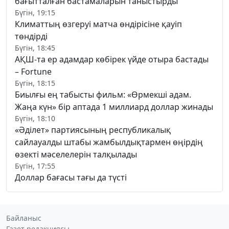
бағытталған бастамаларын таныстырды
Бүгін, 19:15
Климаттың өзгеруі матча өндірісіне қауіп
төндірді
Бүгін, 18:45
АҚШ-та ер адамдар көбірек үйде отыра бастады
– Fortune
Бүгін, 18:15
Биылғы ең табысты фильм: «Өрмекші адам.
Жаңа күн» бір аптада 1 миллиард доллар жинады
Бүгін, 18:10
«Әділет» партиясының республикалық
сайлауалды штабы жамбылдықтармен өңірдің
өзекті мәселелерін талқылады
Бүгін, 17:55
Доллар бағасы тағы да түсті
Байланыс
Газет редакциясы