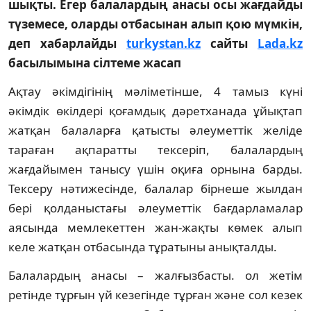
шықты. Егер балалардың анасы осы жағдайды
түземесе, оларды отбасынан алып қою мүмкін,
деп хабарлайды
turkystan.kz
сайты
Lada.kz
басылымына сілтеме жасап
Ақтау әкімдігінің мәліметінше, 4 тамыз күні
әкімдік өкілдері қоғамдық дәретханада ұйықтап
жатқан балаларға қатысты әлеуметтік желіде
тараған ақпаратты тексеріп, балалардың
жағдайымен танысу үшін оқиға орнына барды.
Тексеру нәтижесінде, балалар бірнеше жылдан
бері қолданыстағы әлеуметтік бағдарламалар
аясында мемлекеттен жан-жақты көмек алып
келе жатқан отбасында тұратыны анықталды.
Балалардың анасы – жалғызбасты. ол жетім
ретінде тұрғын үй кезегінде тұрған және сол кезек