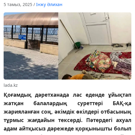
5 тамыз, 2025
/
Інжу Әлихан
lada.kz
Қоғамдық дәретханада лас еденде ұйықтап
жатқан балалардың суреттері БАҚ-қа
жарияланған соң, әкімдік өкілдері отбасының
тұрмыс жағдайын тексерді. Пәтердегі ахуал
адам айтқысыз дәрежеде қорқынышты болып