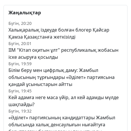
Жаңалықтар
Бүгін, 20:20
Халықаралық іздеуде болған блогер Қайсар
Қамза Қазақстанға жеткізілді
Бүгін, 20:01
ІІМ "Кітап оқитын ұлт" республикалық жобасын
іске асыруға қосылды
Бүгін, 19:59
Білім беру мен цифрлық даму: Жамбыл
облысының тұрғындары «Әділет» партиясына
қандай ұсыныстарын айтты
Бүгін, 19:45
Кей адамға неге маса үйір, ал кей адамды мүлде
шақпайды?
Бүгін, 19:32
«Әділет» партиясының кандидаттары Жамбыл
облысында халық денсаулығын нығайтуға