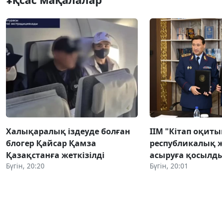
Халықаралық іздеуде болған
ІІМ "Кітап оқиты
блогер Қайсар Қамза
республикалық ж
Қазақстанға жеткізілді
асыруға қосылд
Бүгін, 20:20
Бүгін, 20:01