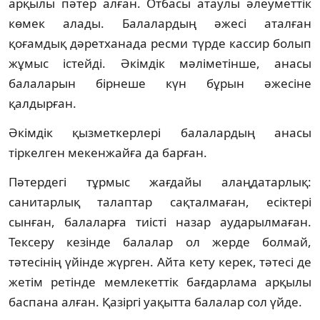
арқылы пәтер алған. Отбасы атаулы әлеуметтік
көмек алады. Балалардың әжесі аталған
қоғамдық дәретханада ресми түрде кассир болып
жұмыс істейді. Әкімдік мәліметінше, анасы
балаларын бірнеше күн бұрын әжесіне
қалдырған.
Әкімдік қызметкерлері балалардың анасы
тіркелген мекенжайға да барған.
Пәтердегі тұрмыс жағдайы алаңдатарлық:
санитарлық талаптар сақталмаған, есіктері
сынған, балаларға тиісті назар аударылмаған.
Тексеру кезінде балалар ол жерде болмай,
тәтесінің үйінде жүрген. Айта кету керек, тәтесі де
жетім ретінде мемлекеттік бағдарлама арқылы
баспана алған. Қазіргі уақытта балалар сол үйде.