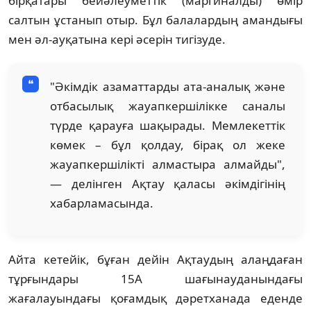
бірқатары бейәлеуметтік (маргиналды) өмір
салтын ұстанып отыр. Бұл балалардың амандығы
мен әл-ауқатына кері әсерін тигізуде.
"Әкімдік азаматтарды ата-аналық және
отбасылық жауапкершілікке саналы
түрде қарауға шақырады. Мемлекеттік
көмек – бұл қолдау, бірақ ол жеке
жауапкершілікті алмастыра алмайды",
— делінген Ақтау қаласы әкімдігінің
хабарламасында.
Айта кетейік, бұған дейін Ақтаудың алаңдаған
тұрғындары 15А шағынауданындағы
жағалауындағы қоғамдық дәретханада еденде