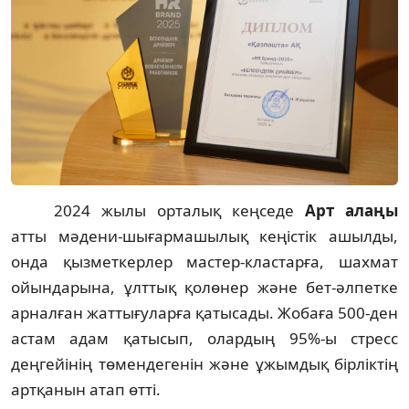
2024 жылы орталық кеңседе
Арт алаңы
атты мәдени-шығармашылық кеңістік ашылды,
онда қызметкерлер мастер-кластарға, шахмат
ойындарына, ұлттық қолөнер және бет-әлпетке
арналған жаттығуларға қатысады. Жобаға 500-ден
астам адам қатысып, олардың 95%-ы стресс
деңгейінің төмендегенін және ұжымдық бірліктің
артқанын атап өтті.