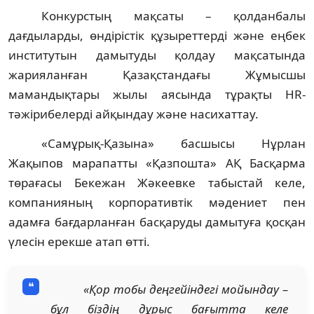
Конкурстың мақсаты – қолданбалы
дағдыларды, өндірістік құзыреттерді және еңбек
институтын дамытуды қолдау мақсатында
жарияланған Қазақстандағы Жұмысшы
мамандықтары жылы аясында тұрақты HR-
тәжірибелерді айқындау және насихаттау.
«Самұрық-Қазына» басшысы Нұрлан
Жақыпов марапатты «Қазпошта» АҚ Басқарма
төрағасы Бекежан Жәкеевке табыстай келе,
компанияның корпоративтік мәдениет пен
адамға бағдарланған басқаруды дамытуға қосқан
үлесін ерекше атап өтті.
«Қор тобы деңгейіндегі мойындау –
бұл біздің дұрыс бағытта келе