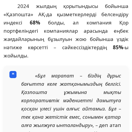
2024 жылдың қорытындысы бойынша
«Қазпошта» АҚ-да қызметкерлерді белсендіру
индексі
68%
болды, ал компания Қор
портфеліндегі компаниялар арасында еңбек
жағдайларының бұзылуын жою бойынша үздік
нәтиже көрсетті – сәйкессіздіктердің
85%
-ы
жойылды.
«
Бұл марапат
–
біздің дұрыс
бағытта келе жатқанымыздың белгісі.
Қазпошта ұжымына мықты
корпоративтік мәдениетті дамытуға
қосқан үлесі үшін алғыс айтамыз. Бұл
–
тек қана жетістік емес, сонымен қатар
алға жылжуға ынталандыру
»
,
–
деп атап