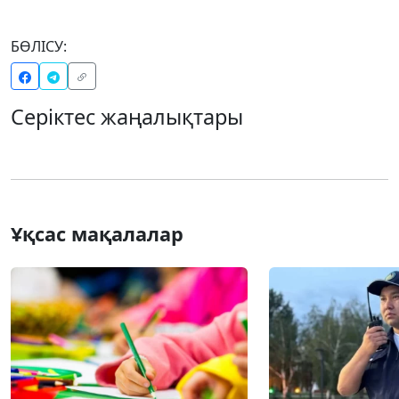
БӨЛІСУ:
Серіктес жаңалықтары
Ұқсас мақалалар