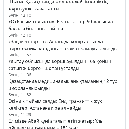
Шығыс Қазақстанда жол жөндейтін көліктің
жүргізушісі қаза тапты
Бүгін, 12:10
«Отбасым толықты»: Белгілі актер 50 жасында
балалы болғанын айтты
Бүгін, 12:10
«Заң мен тәртіп»: Астанада көпір астында
пиротехника қолданған азамат қамауға алынды
Бүгін, 11:52
Ұлытау облысында көрші ауылдың 165 қойын
сатып жіберген шопан ұсталды
Бүгін, 11:36
Қазақстанда медициналық анықтаманың 12 түрі
цифрландырылды
Бүгін, 11:32
Әкімдік тыйым салды: Енді транзиттік жүк
көліктері Астанаға кіре алмайды
Бүгін, 11:29
Елімізде Абай күні аталып өтіп жатыр: Ұлы
ойшылдың туғанына – 181 жыл