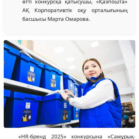
өтті конкурсқа қатысушы, «Қазпошта»
АҚ Корпоративтік оқу орталығының
басшысы Марта Омарова.
«HR-бренд 2025» конкурсына «Самұрық-