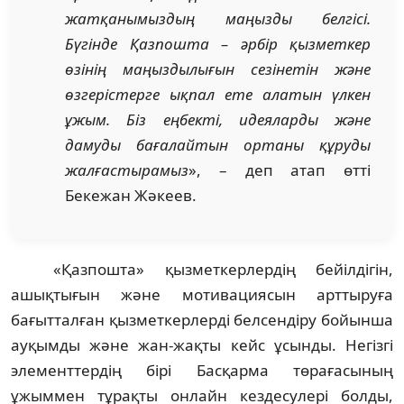
жатқанымыздың маңызды белгісі.
Бүгінде
Қазпошта – әрбір қызметкер
өзінің маңыздылығын сезінетін және
өзгерістерге ықпал ете алатын үлкен
ұжым. Біз еңбекті, идеяларды және
дамуды бағалайтын ортаны құруды
жалғастырамыз
», – деп атап өтті
Бекежан Жәкеев.
«Қазпошта» қызметкерлердің бейілдігін,
ашықтығын және мотивациясын арттыруға
бағытталған қызметкерлерді белсендіру бойынша
ауқымды және жан-жақты кейс ұсынды. Негізгі
элементтердің бірі Басқарма төрағасының
ұжыммен тұрақты онлайн кездесулері болды,