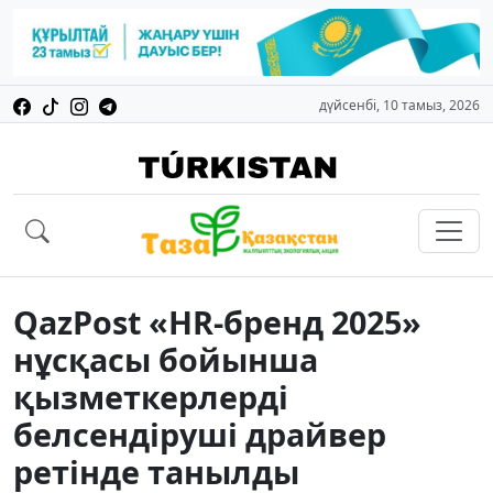
дүйсенбі, 10 тамыз, 2026
QazPost «HR-бренд 2025»
нұсқасы бойынша
қызметкерлерді
белсендіруші драйвер
ретінде танылды