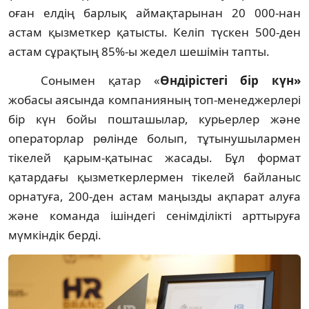
оған елдің барлық аймақтарынан 20 000-нан
астам қызметкер қатысты. Келіп түскен 500-ден
астам сұрақтың 85%-ы жедел шешімін тапты.
Сонымен қатар «
Өндірістегі бір күн»
жобасы аясында компанияның топ-менеджерлері
бір күн бойы пошташылар, курьерлер және
операторлар рөлінде болып, тұтынушылармен
тікелей қарым-қатынас жасады. Бұл формат
қатардағы қызметкерлермен тікелей байланыс
орнатуға, 200-ден астам маңызды ақпарат алуға
және команда ішіндегі сенімділікті арттыруға
мүмкіндік берді.