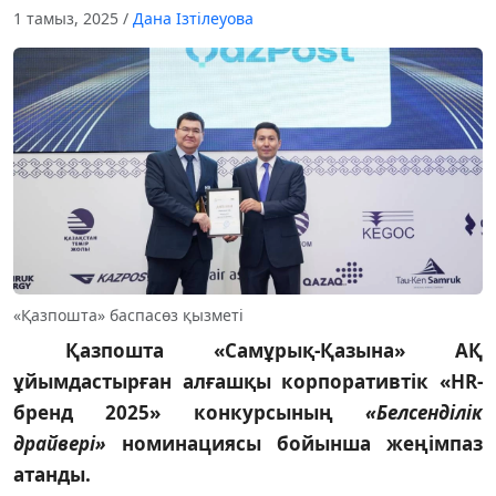
1 тамыз, 2025
/
Дана Ізтілеуова
«Қазпошта» баспасөз қызметі
Қазпошта «Самұрық-Қазына» АҚ
ұйымдастырған алғашқы корпоративтік «HR-
бренд 2025» конкурсының
«Белсенділік
драйвері»
номинациясы бойынша жеңімпаз
атанды.