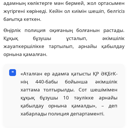
адамның көліктерге мән бермей, жол ортасымен
жүгіргені көрінеді. Кейін ол киімін шешіп, белгісіз
бағытқа кеткен.
Өңірлік полиция оқиғаның болғанын растады.
Құқық бұзушы ұсталып, әкімшілік
жауапкершілікке тартылып, арнайы қабылдау
орнына қамалған.
«Аталған ер адамға қатысты ҚР ӘҚБтК-
нің 440-бабы бойынша әкімшілік
хаттама толтырылды. Сот шешімімен
құқық бұзушы 10 тәулікке арнайы
қабылдау орнына қамалды», – деп
хабарлады полиция департаменті.