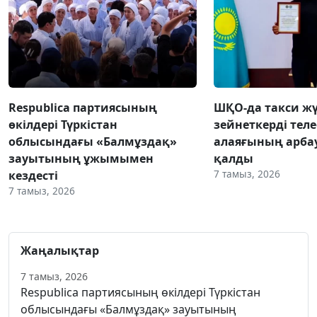
Respublica партиясының
ШҚО-да такси жү
өкілдері Түркістан
зейнеткерді тел
облысындағы «Балмұздақ»
алаяғының арба
зауытының ұжымымен
қалды
7 тамыз, 2026
кездесті
7 тамыз, 2026
Жаңалықтар
7 тамыз, 2026
Respublica партиясының өкілдері Түркістан
облысындағы «Балмұздақ» зауытының