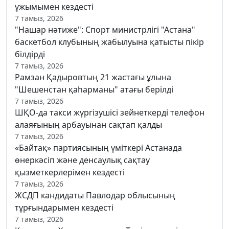
ұжымымен кездесті
7 тамыз, 2026
"Нашар нәтиже": Спорт министрлігі "Астана"
баскетбол клубының жабылуына қатысты пікір
білдірді
7 тамыз, 2026
Рамзан Қадыровтың 21 жастағы ұлына
"Шешенстан қаһарманы" атағы берілді
7 тамыз, 2026
ШҚО-да такси жүргізушісі зейнеткерді телефон
алаяғының арбауынан сақтап қалды
7 тамыз, 2026
«Байтақ» партиясының үміткері Астанада
өнеркәсіп және денсаулық сақтау
қызметкерлерімен кездесті
7 тамыз, 2026
ЖСДП кандидаты Павлодар облысының
тұрғындарымен кездесті
7 тамыз, 2026