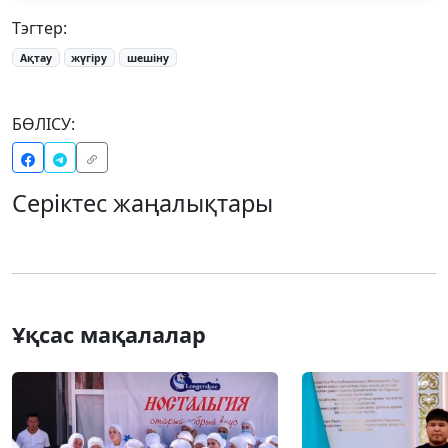
Тэгтер:
Ақтау
жүгіру
шешіну
БӨЛІСУ:
Серіктес жаңалықтары
Ұқсас мақалалар