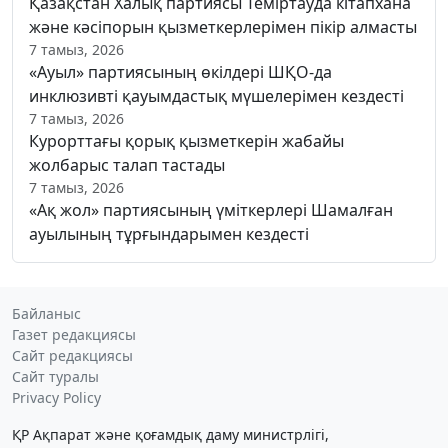
Қазақстан Халық партиясы Теміртауда кітапхана
және кәсіпорын қызметкерлерімен пікір алмасты
7 тамыз, 2026
«Ауыл» партиясының өкілдері ШҚО-да
инклюзивті қауымдастық мүшелерімен кездесті
7 тамыз, 2026
Курорттағы қорық қызметкерін жабайы
жолбарыс талап тастады
7 тамыз, 2026
«Ақ жол» партиясының үміткерлері Шамалған
ауылының тұрғындарымен кездесті
Байланыс
Газет редакциясы
Сайт редакциясы
Сайт туралы
Privacy Policy
ҚР Ақпарат және қоғамдық даму министрлігі,