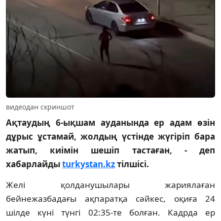
видеодан скриншот
Ақтаудың 6-ықшам ауданында ер адам өзін
дұрыс ұстамай, жолдың үстінде жүгіріп бара
жатып, киімін шешіп тастаған, - деп
хабарлайды
turkystan.kz
тілшісі.
Желі қолданушылары жариялаған
бейнежазбадағы ақпаратқа сәйкес, оқиға 24
шілде күні түнгі 02:35-те болған. Кадрда ер