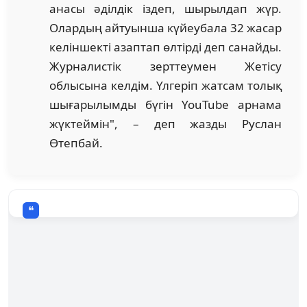
анасы әділдік іздеп, шырылдап жүр.
Олардың айтуынша күйеубала 32 жасар
келіншекті азаптап өлтірді деп санайды.
Журналистік зерттеумен Жетісу
облысына келдім. Үлгеріп жатсам толық
шығарылымды бүгін YouTube арнама
жүктеймін", – деп жазды Руслан
Өтепбай.