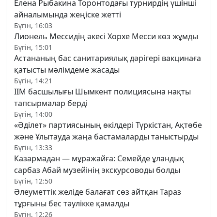
Елена Рыбакина Торонтодағы турнирдің үшінші
айналымында жеңіске жетті
Бүгін, 16:03
Лионель Мессидің әкесі Хорхе Месси көз жұмды
Бүгін, 15:01
Астананың бас санитариялық дәрігері вакцинаға
қатысты мәлімдеме жасады
Бүгін, 14:21
ІІМ басшылығы Шымкент полициясына нақты
тапсырмалар берді
Бүгін, 14:00
«Әділет» партиясының өкілдері Түркістан, Ақтөбе
және Ұлытауда жаңа бастамаларды таныстырды
Бүгін, 13:33
Казармадан — мұражайға: Семейде ұландық
сарбаз Абай музейінің экскурсоводы болды
Бүгін, 12:50
Әлеуметтік желіде балағат сөз айтқан Тараз
тұрғыны бес тәулікке қамалды
Бүгін, 12:26