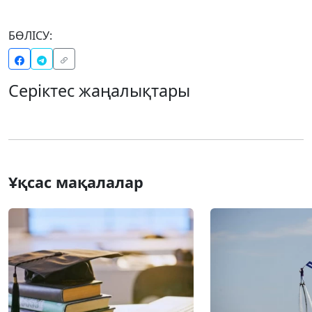
БӨЛІСУ:
Серіктес жаңалықтары
Ұқсас мақалалар