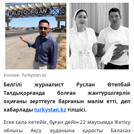
Коллаж: Turkystan.kz
Белгілі журналист Руслан Өтепбай
Талдықорғанда болған жантүршігерлік
оқиғаны зерттеуге барғанын мәлім етті, деп
хабарлады
turkystan.kz
тілшісі.
Еске сала кетейік, бұған дейін 22 маусымда Жетісу
облысы Ақсу ауданына қарасты Баласаз