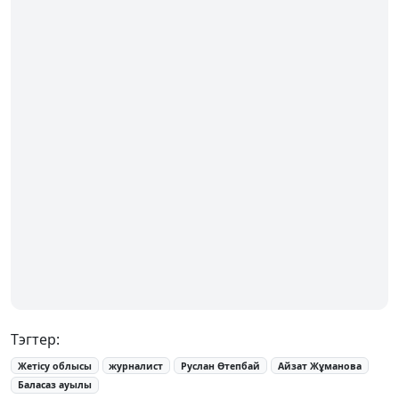
Тэгтер:
Жетісу облысы
журналист
Руслан Өтепбай
Айзат Жұманова
Баласаз ауылы