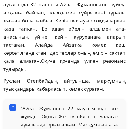
ауылында 32 жастағы Айзат Жұманованы күйеуі
арқанға байлап, жылқымен сүйреткені туралы
жазған болатынбыз. Келіншек ауыр соққылардан
қаза тапқан. Ер адам әйелін алдымен ата-
анасының үйіне, кейін ауруханаға апарып
тастаған. Алайда Айзатқа көмек кеш
көрсетілгендіктен, дәрігерлер оның өмірін сақтап
қала алмаған.Оқиға қоғамда үлкен резонанс
тудырды.
Руслан Өтепбайдың айтуынша, марқұмның
туысқандары хабарласып, көмек сұраған.
"Айзат Жұманова 22 маусым күні көз
жұмды. Оқиға Жетісу облысы, Баласаз
ауылында орын алған. Марқұмның ата-