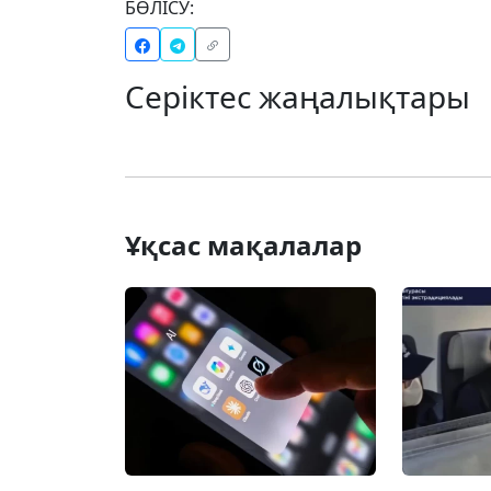
БӨЛІСУ:
Серіктес жаңалықтары
Ұқсас мақалалар