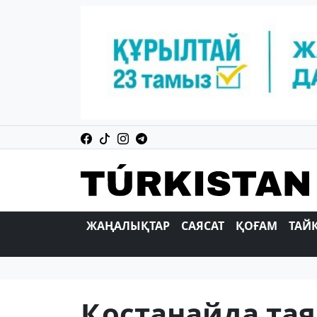
ЖАҢАЛЫҚТАР
САЯСАТ
ҚОҒАМ
ТАЙ
Қостанайда тая