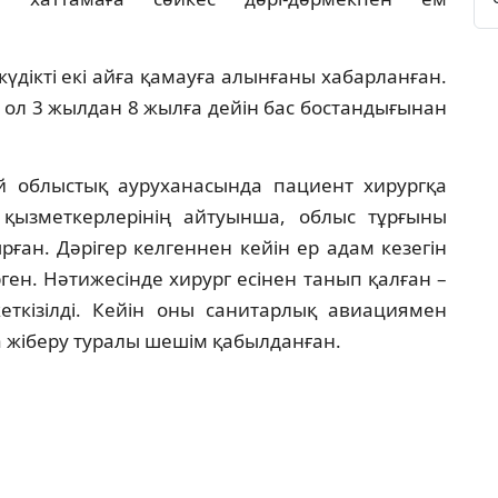
күдікті екі айға қамауға алынғаны хабарланған.
н ол 3 жылдан 8 жылға дейін бас бостандығынан
ай облыстық ауруханасында пациент хирургқа
қызметкерлерінің айтуынша, облыс тұрғыны
рған. Дәрігер келгеннен кейін ер адам кезегін
ген. Нәтижесінде хирург есінен танып қалған –
еткізілді. Кейін оны санитарлық авиациямен
 жіберу туралы шешім қабылданған.