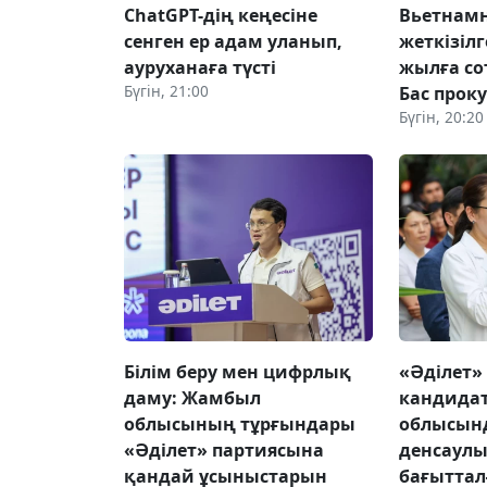
ChatGPT-дің кеңесіне
Вьетнамн
сенген ер адам уланып,
жеткізілг
ауруханаға түсті
жылға со
Бүгін, 21:00
Бас прок
Бүгін, 20:20
Білім беру мен цифрлық
«Әділет»
даму: Жамбыл
кандида
облысының тұрғындары
облысын
«Әділет» партиясына
денсаулы
қандай ұсыныстарын
бағыттал