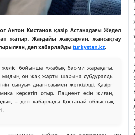
ог Антон Кистанов қазір Астанадағы Жедел
ап жатыр. Жағдайы жақсарған, жансақтау
стырылған, деп хабарлайды
turkystan.kz
.
 желісі бойынша «жабық бас-ми жарақаты,
, мидың оң жақ жарты шарына субдуралды
нің сынуы» диагнозымен жеткізілді. Қазіргі
ика көрсетіп отыр. Пациент есін жиған,
иды», – деп хабарлады Қостанай облыстық
і.
ке хаттамаға сәйкес дәрі-дәрмекпен ем