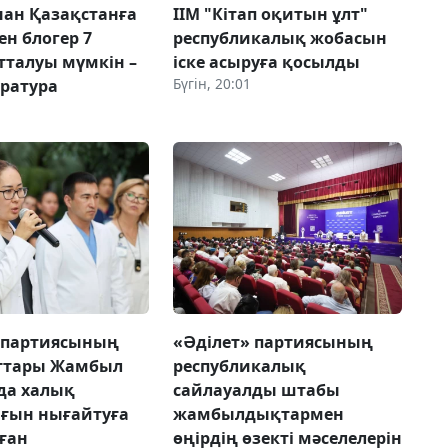
ан Қазақстанға
ІІМ "Кітап оқитын ұлт"
ен блогер 7
республикалық жобасын
тталуы мүмкін –
іске асыруға қосылды
Бүгін, 20:01
уратура
 партиясының
«Әділет» партиясының
ттары Жамбыл
республикалық
да халық
сайлауалды штабы
ғын нығайтуға
жамбылдықтармен
ған
өңірдің өзекті мәселелерін