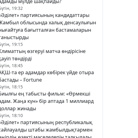
адамды мүлде шақпайды?
Бүгін, 19:32
«Әділет» партиясының кандидаттары
Жамбыл облысында халық денсаулығын
нығайтуға бағытталған бастамаларын
таныстырды
Бүгін, 19:15
Климаттың өзгеруі матча өндірісіне
қауіп төндірді
Бүгін, 18:45
АҚШ-та ер адамдар көбірек үйде отыра
бастады – Fortune
Бүгін, 18:15
Биылғы ең табысты фильм: «Өрмекші
адам. Жаңа күн» бір аптада 1 миллиард
доллар жинады
Бүгін, 18:10
«Әділет» партиясының республикалық
сайлауалды штабы жамбылдықтармен
өңірдің өзекті мәселелерін талқылады