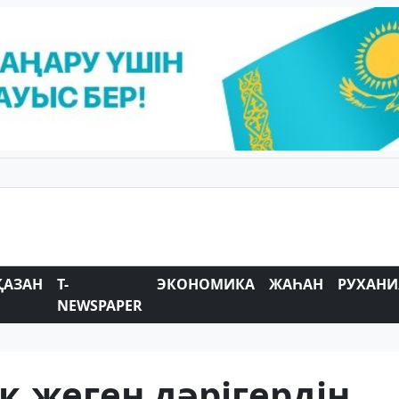
ҚАЗАН
T-
ЭКОНОМИКА
ЖАҺАН
РУХАНИ
NEWSPAPER
қ жеген дәрігердің