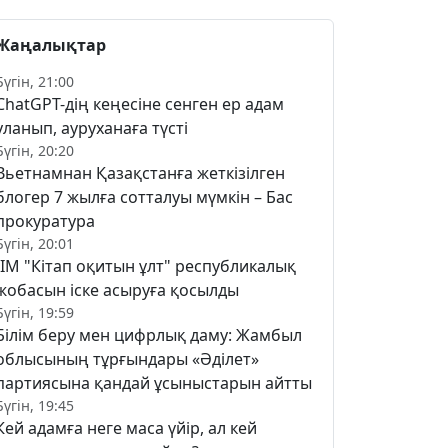
Жаңалықтар
Бүгін, 21:00
ChatGPT-дің кеңесіне сенген ер адам
уланып, ауруханаға түсті
Бүгін, 20:20
Вьетнамнан Қазақстанға жеткізілген
блогер 7 жылға сотталуы мүмкін – Бас
прокуратура
Бүгін, 20:01
ІІМ "Кітап оқитын ұлт" республикалық
жобасын іске асыруға қосылды
Бүгін, 19:59
Білім беру мен цифрлық даму: Жамбыл
облысының тұрғындары «Әділет»
партиясына қандай ұсыныстарын айтты
Бүгін, 19:45
Кей адамға неге маса үйір, ал кей