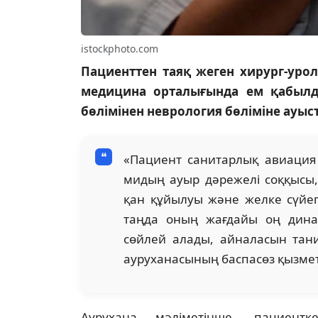
istockphoto.com
Пациенттен таяқ жеген хирург-урол
медицина орталығында ем қабылд
бөлімінен неврология бөліміне ауы
«Пациент санитарлық авиация
мидың ауыр дәрежелі соққысы
қан құйылуы және желке сүйегі
таңда оның жағдайы оң динам
сөйлей алады, айналасын тан
ауруханасының баспасөз қызмет
Аурухана мәліметінше, пациент