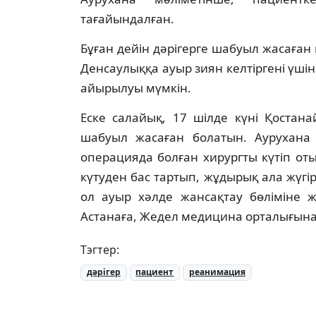
тағайындалған.
Бұған дейін дәрігерге шабуыл жасаған 
Денсаулыққа ауыр зиян келтіргені үші
айырылуы мүмкін.
Еске салайық, 17 шілде күні Қостан
шабуыл жасаған болатын. Аурухана 
операцияда болған хирургты күтіп оты
күтуден бас тартып, жұдырық ала жүгір
ол ауыр хәлде жансақтау бөліміне ж
Астанаға, Жедел медицина орталығына
Тэгтер:
дәрігер
пациент
реанимация