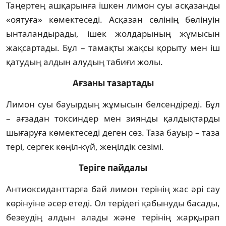
Таңертең ашқарынға ішкен лимон суы асқазанды
«оятуға» көмектеседі. Асқазан сөлінің бөлінуін
ынталандырады, ішек жолдарының жұмысын
жақсартады. Бұл – тамақты жақсы қорыту мен іш
қатудың алдын алудың табиғи жолы.
Ағзаны тазартады
Лимон суы бауырдың жұмысын белсендіреді. Бұл
– ағзадан токсиндер мен зиянды қалдықтарды
шығаруға көмектеседі деген сөз. Таза бауыр – таза
тері, сергек көңіл-күй, жеңілдік сезімі.
Теріге пайдалы
Антиоксиданттарға бай лимон терінің жас әрі сау
көрінуіне әсер етеді. Ол терідегі қабынуды басады,
безеудің алдын алады және терінің жарқырап