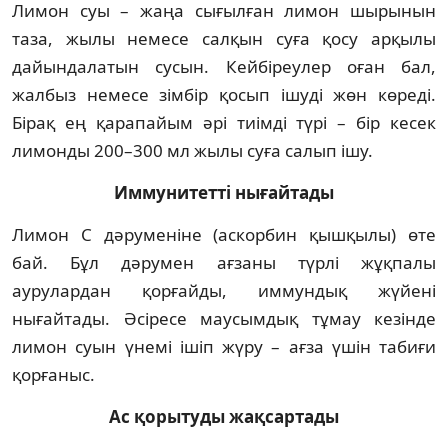
Лимон суы – жаңа сығылған лимон шырынын
таза, жылы немесе салқын суға қосу арқылы
дайындалатын сусын. Кейбіреулер оған бал,
жалбыз немесе зімбір қосып ішуді жөн көреді.
Бірақ ең қарапайым әрі тиімді түрі – бір кесек
лимонды 200–300 мл жылы суға салып ішу.
Иммунитетті нығайтады
Лимон С дәруменіне (аскорбин қышқылы) өте
бай. Бұл дәрумен ағзаны түрлі жұқпалы
аурулардан қорғайды, иммундық жүйені
нығайтады. Әсіресе маусымдық тұмау кезінде
лимон суын үнемі ішіп жүру – ағза үшін табиғи
қорғаныс.
Ас қорытуды жақсартады