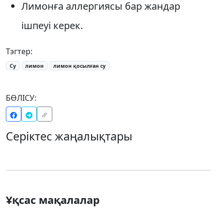
Лимонға аллергиясы бар жандар
ішпеуі керек.
Тэгтер:
Су
лимон
лимон қосылған су
БӨЛІСУ:
Серіктес жаңалықтары
Ұқсас мақалалар