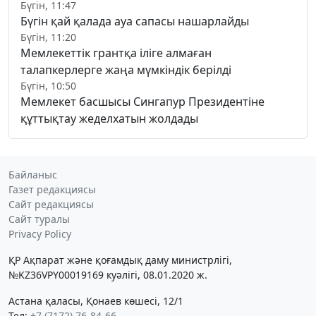
Бүгін, 11:47
Бүгін қай қалада ауа сапасы нашарлайды
Бүгін, 11:20
Мемлекеттік грантқа іліге алмаған
талапкерлерге жаңа мүмкіндік берілді
Бүгін, 10:50
Мемлекет басшысы Сингапур Президентіне
құттықтау жеделхатын жолдады
Байланыс
Газет редакциясы
Сайт редакциясы
Сайт туралы
Privacy Policy
ҚР Ақпарат және қоғамдық даму министрлігі,
№KZ36VPY00019169 куәлігі, 08.01.2020 ж.
Астана қаласы, Қонаев көшесі, 12/1
Тел:
+7 (7172) 76-84-66