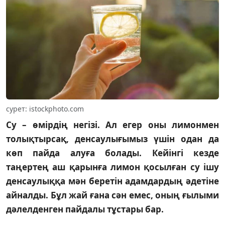
сурет: istockphoto.com
Су – өмірдің негізі. Ал егер оны лимонмен
толықтырсақ, денсаулығымыз үшін одан да
көп пайда алуға болады. Кейінгі кезде
таңертең аш қарынға лимон қосылған су ішу
денсаулыққа мән беретін адамдардың әдетіне
айналды. Бұл жай ғана сән емес, оның ғылыми
дәлелденген пайдалы тұстары бар.