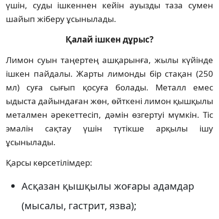
үшін, суды ішкеннен кейін ауызды таза сумен
шайып жіберу ұсынылады.
Қалай ішкен дұрыс?
Лимон суын таңертең ашқарынға, жылы күйінде
ішкен пайдалы. Жарты лимонды бір стақан (250
мл) суға сығып қосуға болады. Металл емес
ыдыста дайындаған жөн, өйткені лимон қышқылы
металмен әрекеттесіп, дәмін өзгертуі мүмкін. Тіс
эмалін сақтау үшін түтікше арқылы ішу
ұсынылады.
Қарсы көрсетілімдер:
Асқазан қышқылы жоғары адамдар
(мысалы, гастрит, язва);