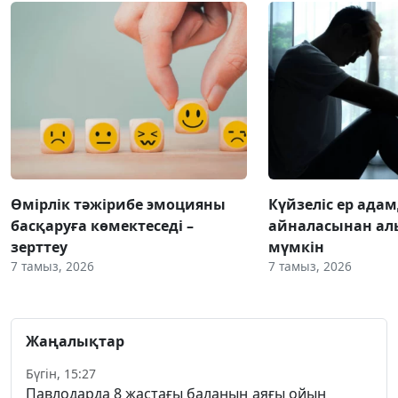
Өмірлік тәжірибе эмоцияны
Күйзеліс ер ада
басқаруға көмектеседі –
айналасынан ал
зерттеу
мүмкін
7 тамыз, 2026
7 тамыз, 2026
Жаңалықтар
Бүгін, 15:27
Павлодарда 8 жастағы баланың аяғы ойын