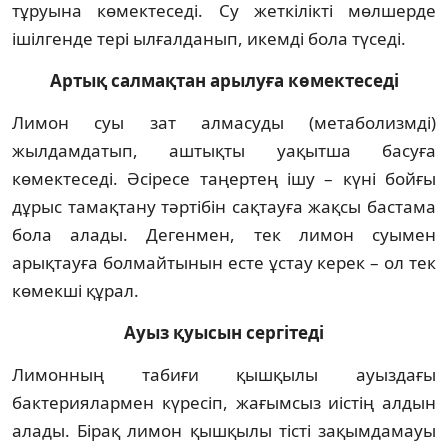
тұруына көмектеседі. Су жеткілікті мөлшерде
ішілгенде тері ылғалданып, икемді бола түседі.
Артық салмақтан арылуға көмектеседі
Лимон суы зат алмасуды (метаболизмді)
жылдамдатып, аштықты уақытша басуға
көмектеседі. Әсіресе таңертең ішу – күні бойғы
дұрыс тамақтану тәртібін сақтауға жақсы бастама
бола алады. Дегенмен, тек лимон суымен
арықтауға болмайтынын есте ұстау керек – ол тек
көмекші құрал.
Ауыз қуысын сергітеді
Лимонның табиғи қышқылы ауыздағы
бактериялармен күресіп, жағымсыз иістің алдын
алады. Бірақ лимон қышқылы тісті зақымдамауы