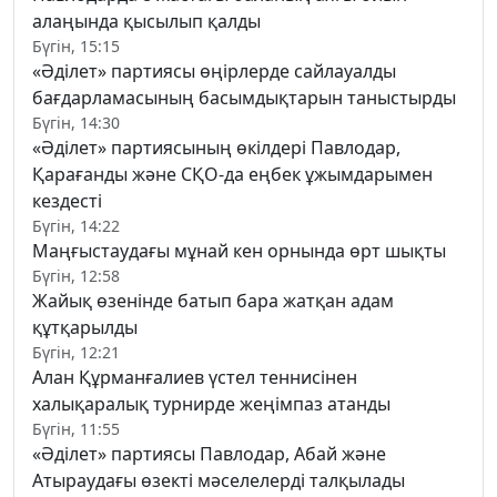
алаңында қысылып қалды
Бүгін, 15:15
«Әділет» партиясы өңірлерде сайлауалды
бағдарламасының басымдықтарын таныстырды
Бүгін, 14:30
«Әділет» партиясының өкілдері Павлодар,
Қарағанды және СҚО-да еңбек ұжымдарымен
кездесті
Бүгін, 14:22
Маңғыстаудағы мұнай кен орнында өрт шықты
Бүгін, 12:58
Жайық өзенінде батып бара жатқан адам
құтқарылды
Бүгін, 12:21
Алан Құрманғалиев үстел теннисінен
халықаралық турнирде жеңімпаз атанды
Бүгін, 11:55
«Әділет» партиясы Павлодар, Абай және
Атыраудағы өзекті мәселелерді талқылады