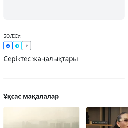
БӨЛІСУ:
Серіктес жаңалықтары
Ұқсас мақалалар