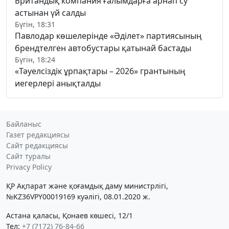
Британдық компания ғалымдарға арнап су
астынан үй салды
Бүгін, 18:31
Павлодар көшелерінде «Әділет» партиясының
брендтелген автобустары қатынай бастады
Бүгін, 18:24
«Тәуелсіздік ұрпақтары – 2026» грантының
иегерлері анықталды
Байланыс
Газет редакциясы
Сайт редакциясы
Сайт туралы
Privacy Policy
ҚР Ақпарат және қоғамдық даму министрлігі,
№KZ36VPY00019169 куәлігі, 08.01.2020 ж.
Астана қаласы, Қонаев көшесі, 12/1
Тел:
+7 (7172) 76-84-66