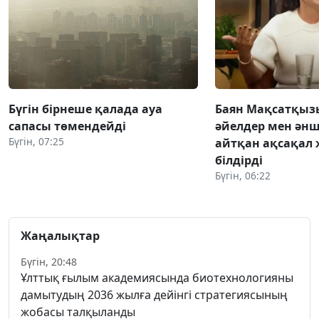
Бүгін бірнеше қалада ауа
Баян Мақсатқыз
сапасы төмендейді
әйелдер мен әнш
Бүгін, 07:25
айтқан ақсақал 
білдірді
Бүгін, 06:22
Жаңалықтар
Бүгін, 20:48
Ұлттық ғылым академиясында биотехнологияны
дамытудың 2036 жылға дейінгі стратегиясының
жобасы талқыланды