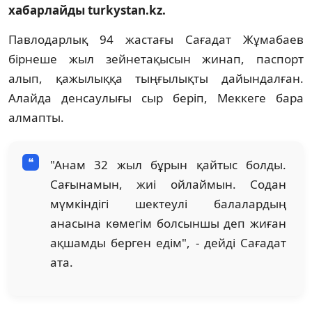
хабарлайды turkystan.kz.
Павлодарлық 94 жастағы Сағадат Жұмабаев
бірнеше жыл зейнетақысын жинап, паспорт
алып, қажылыққа тыңғылықты дайындалған.
Алайда денсаулығы сыр беріп, Меккеге бара
алмапты.
"Анам 32 жыл бұрын қайтыс болды.
Сағынамын, жиі ойлаймын. Содан
мүмкіндігі шектеулі балалардың
анасына көмегім болсыншы деп жиған
ақшамды берген едім", - дейді Сағадат
ата.