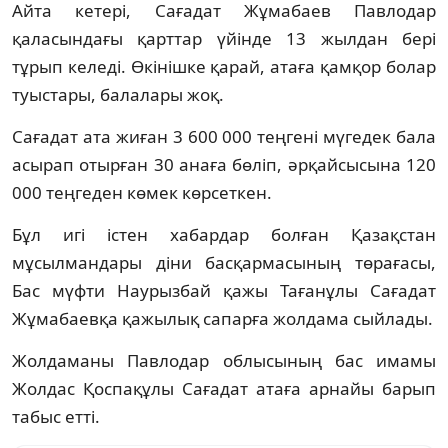
Айта кетері, Сағадат Жұмабаев Павлодар
қаласындағы қарттар үйінде 13 жылдан бері
тұрып келеді. Өкінішке қарай, атаға қамқор болар
туыстары, балалары жоқ.
Сағадат ата жиған 3 600 000 теңгені мүгедек бала
асырап отырған 30 анаға бөліп, әрқайсысына 120
000 теңгеден көмек көрсеткен.
Бұл игі істен хабардар болған Қазақстан
мұсылмандары діни басқармасының төрағасы,
Бас мүфти Наурызбай қажы Тағанұлы Сағадат
Жұмабаевқа қажылық сапарға жолдама сыйлады.
Жолдаманы Павлодар облысының бас имамы
Жолдас Қоспақұлы Сағадат атаға арнайы барып
табыс етті.