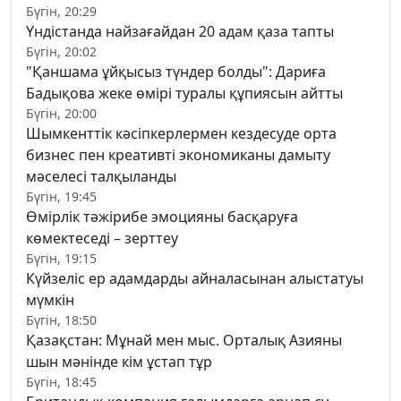
Бүгін, 20:29
Үндістанда найзағайдан 20 адам қаза тапты
Бүгін, 20:02
"Қаншама ұйқысыз түндер болды": Дариға
Бадықова жеке өмірі туралы құпиясын айтты
Бүгін, 20:00
Шымкенттік кәсіпкерлермен кездесуде орта
бизнес пен креативті экономиканы дамыту
мәселесі талқыланды
Бүгін, 19:45
Өмірлік тәжірибе эмоцияны басқаруға
көмектеседі – зерттеу
Бүгін, 19:15
Күйзеліс ер адамдарды айналасынан алыстатуы
мүмкін
Бүгін, 18:50
Қазақстан: Мұнай мен мыс. Орталық Азияны
шын мәнінде кім ұстап тұр
Бүгін, 18:45