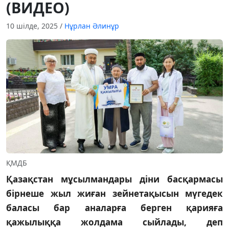
(ВИДЕО)
10 шілде, 2025
/
Нұрлан Әлинұр
ҚМДБ
Қазақстан мұсылмандары діни басқармасы
бірнеше жыл жиған зейнетақысын мүгедек
баласы бар аналарға берген қарияға
қажылыққа жолдама сыйлады, деп