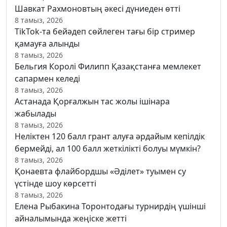
Шавкат Рахмоновтың әкесі дүниеден өтті
8 тамыз, 2026
TikTok-та бейәдеп сөйлеген тағы бір стример
қамауға алынды
8 тамыз, 2026
Бельгия Королі Филипп Қазақстанға мемлекет
сапармен келеді
8 тамыз, 2026
Астанада Қорғалжын тас жолы ішінара
жабылады
8 тамыз, 2026
Неліктен 120 балл грант алуға әрдайым кепілдік
бермейді, ал 100 балл жеткілікті болуы мүмкін?
8 тамыз, 2026
Қонаевта флайбордшы «Әділет» туымен су
үстінде шоу көрсетті
8 тамыз, 2026
Елена Рыбакина Торонтодағы турнирдің үшінші
айналымында жеңіске жетті