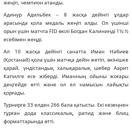
жеңіп, чемпион атанды.
Адинур Адильбек – 8 жасқа дейінгі ұлдар
арасында қола медаль жеңіп алды. Ол үшінші
орын үшін матчта FID өкілі Богдан Калининді 1½:½
есебімен жеңді.
Ал 10 жасқа дейінгі санатта Иман Набиев
(Қостанай) қола үшін матчқа дейін жетіп, өкінішке
қарай, үндістандық халықаралық шебер Аарит
Капилге есе жіберді. Иманның ойыны жоғары
деңгейде өтті және ол ел намысын лайықты
қорғады.
Турнирге 33 елден 266 бала қатысты. Екі кезеңнен
тұрған дода классикалық, рапид және блиц
форматтарында өтті.