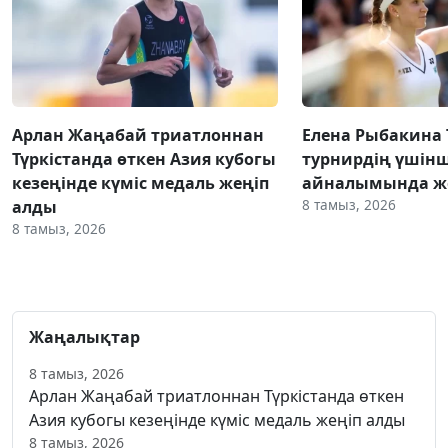
Арлан Жаңабай триатлоннан
Елена Рыбакина
Түркістанда өткен Азия кубогы
турнирдің үшінш
кезеңінде күміс медаль жеңіп
айналымында же
8 тамыз, 2026
алды
8 тамыз, 2026
Жаңалықтар
8 тамыз, 2026
Арлан Жаңабай триатлоннан Түркістанда өткен
Азия кубогы кезеңінде күміс медаль жеңіп алды
8 тамыз, 2026