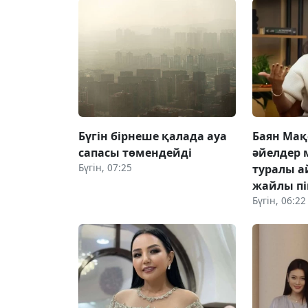
Бүгін бірнеше қалада ауа
Баян Мақ
сапасы төмендейді
әйелдер 
Бүгін, 07:25
туралы а
жайлы пік
Бүгін, 06:22