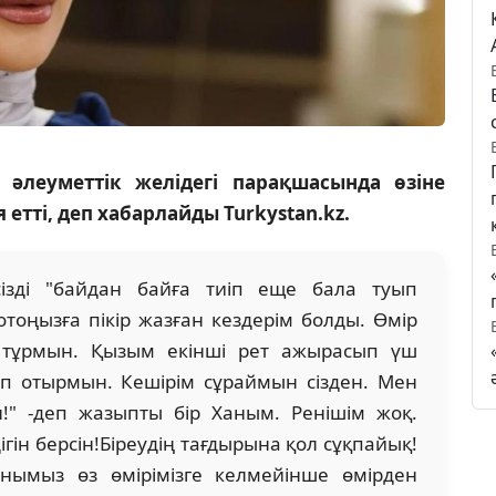
әлеуметтік желідегі парақшасында өзіне
тті, деп хабарлайды Turkystan.kz.
сізді "байдан байға тиіп еще бала туып
отоңызға пікір жазған кездерім болды. Өмір
іп тұрмын. Қызым екінші рет ажырасып үш
п отырмын. Кешірім сұраймын сізден. Мен
!" -деп жазыпты бір Ханым. Ренішім жоқ.
гін берсін!Біреудің тағдырына қол сұқпайық!
нымыз өз өмірімізге келмейінше өмірден