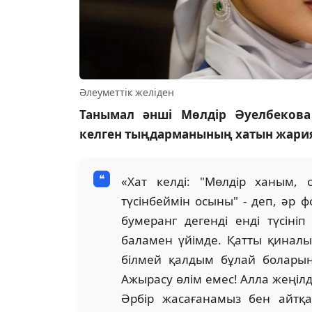
Әлеуметтік желіден
Танымал әнші Мөлдір Әуелбекова 
келген тыңдарманының хатын жария е
«Хат келді: "Мөлдір ханым, 
түсінбеймін осыны" - деп, әр ф
бумеранг дегенді енді түсін
баламен үйімде. Қатты қиналы
білмей қалдым бұлай боларын
Ажырасу өлім емес! Алла жеңілді
Әрбір жасағанамыз бен айтқа