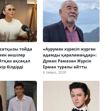
сатқызы тойда
«Аурумен күресіп жүрген
мен әншілер
адамды қараламаңдар»:
йтқан ақсақал
Думан Рамазан Жүрсін
ір білдірді
Ерман туралы айтты
6 тамыз, 2026