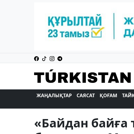
ЖАҢАЛЫҚТАР
САЯСАТ
ҚОҒАМ
ТАЙ
«Байдан байға т