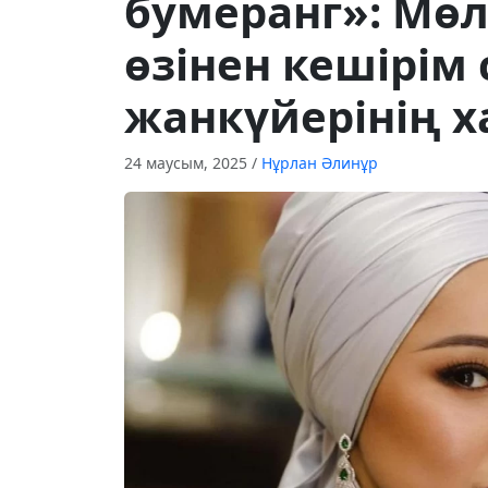
бумеранг»: Мөл
өзінен кешірім 
жанкүйерінің 
24 маусым, 2025
/
Нұрлан Әлинұр