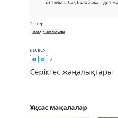
өтпейміз. Сақ болайық», - деп ж
Тэгтер:
Мөлдір Әуелбекова
БӨЛІСУ:
Серіктес жаңалықтары
Ұқсас мақалалар