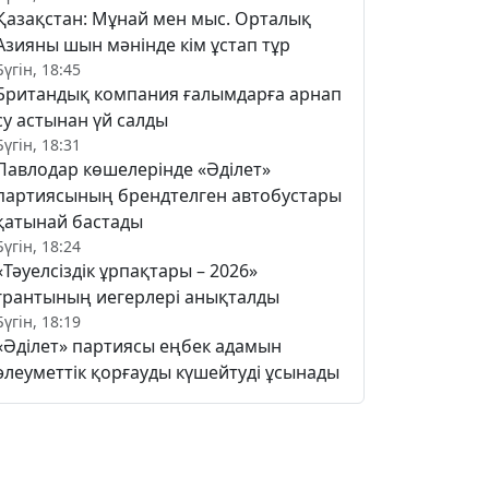
Қазақстан: Мұнай мен мыс. Орталық
Азияны шын мәнінде кім ұстап тұр
Бүгін, 18:45
Британдық компания ғалымдарға арнап
су астынан үй салды
Бүгін, 18:31
Павлодар көшелерінде «Әділет»
партиясының брендтелген автобустары
қатынай бастады
Бүгін, 18:24
«Тәуелсіздік ұрпақтары – 2026»
грантының иегерлері анықталды
Бүгін, 18:19
«Әділет» партиясы еңбек адамын
әлеуметтік қорғауды күшейтуді ұсынады