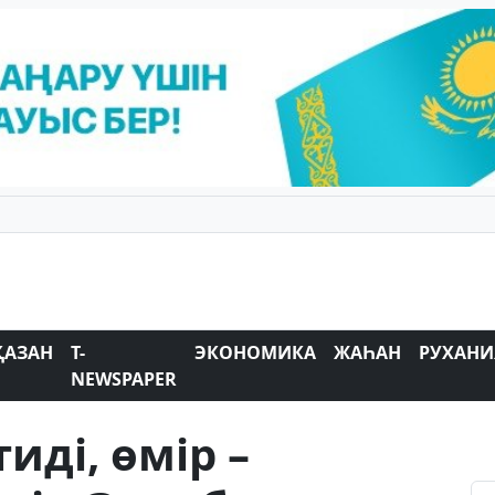
ҚАЗАН
T-
ЭКОНОМИКА
ЖАҺАН
РУХАНИ
NEWSPAPER
иді, өмір –