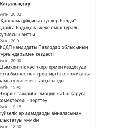
Жаңалықтар
Бүгін, 20:02
"Қаншама ұйқысыз түндер болды":
Дариға Бадықова жеке өмірі туралы
құпиясын айтты
Бүгін, 20:01
ЖСДП кандидаты Павлодар облысының
тұрғындарымен кездесті
Бүгін, 20:00
Шымкенттік кәсіпкерлермен кездесуде
орта бизнес пен креативті экономиканы
дамыту мәселесі талқыланды
Бүгін, 19:45
Өмірлік тәжірибе эмоцияны басқаруға
көмектеседі – зерттеу
Бүгін, 19:15
Күйзеліс ер адамдарды айналасынан
алыстатуы мүмкін
Бүгін, 18:50