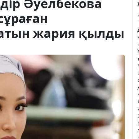
дір Әуелбекова
сұраған
хатын жария қылды