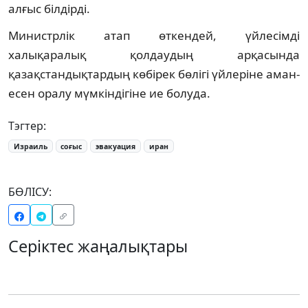
алғыс білдірді.
Министрлік атап өткендей, үйлесімді
халықаралық қолдаудың арқасында
қазақстандықтардың көбірек бөлігі үйлеріне аман-
есен оралу мүмкіндігіне ие болуда.
Тэгтер:
Израиль
соғыс
эвакуация
иран
БӨЛІСУ:
Серіктес жаңалықтары