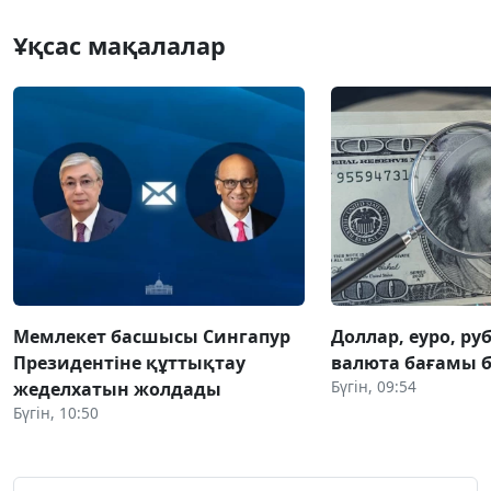
Ұқсас мақалалар
Мемлекет басшысы Сингапур
Доллар, еуро, руб
Президентіне құттықтау
валюта бағамы б
Бүгін, 09:54
жеделхатын жолдады
Бүгін, 10:50