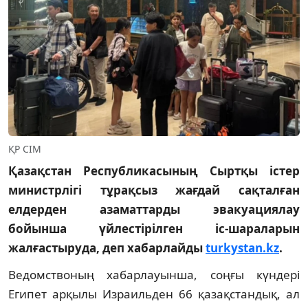
ҚР СІМ
Қазақстан Республикасының Сыртқы істер
министрлігі тұрақсыз жағдай сақталған
елдерден азаматтарды эвакуациялау
бойынша үйлестірілген іс-шараларын
жалғастыруда, деп хабарлайды
turkystan.kz
.
Ведомствоның хабарлауынша, соңғы күндері
Египет арқылы Израильден 66 қазақстандық, ал