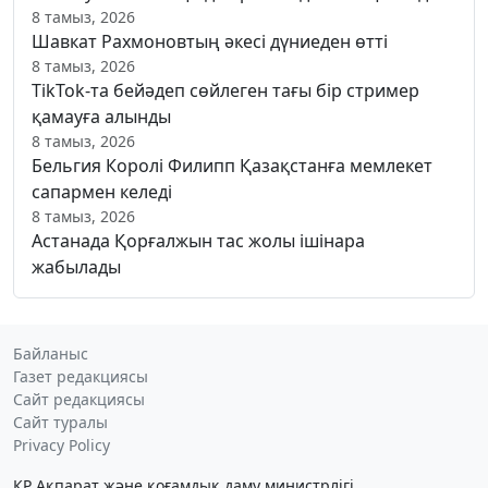
8 тамыз, 2026
Шавкат Рахмоновтың әкесі дүниеден өтті
8 тамыз, 2026
TikTok-та бейәдеп сөйлеген тағы бір стример
қамауға алынды
8 тамыз, 2026
Бельгия Королі Филипп Қазақстанға мемлекет
сапармен келеді
8 тамыз, 2026
Астанада Қорғалжын тас жолы ішінара
жабылады
Байланыс
Газет редакциясы
Сайт редакциясы
Сайт туралы
Privacy Policy
ҚР Ақпарат және қоғамдық даму министрлігі,