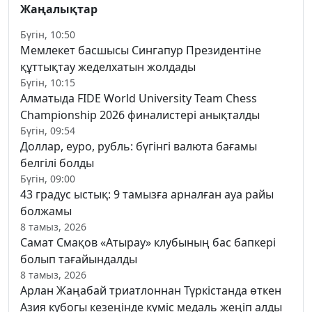
Жаңалықтар
Бүгін, 10:50
Мемлекет басшысы Сингапур Президентіне
құттықтау жеделхатын жолдады
Бүгін, 10:15
Алматыда FIDE World University Team Chess
Championship 2026 финалистері анықталды
Бүгін, 09:54
Доллар, еуро, рубль: бүгінгі валюта бағамы
белгілі болды
Бүгін, 09:00
43 градус ыстық: 9 тамызға арналған ауа райы
болжамы
8 тамыз, 2026
Самат Смақов «Атырау» клубының бас бапкері
болып тағайындалды
8 тамыз, 2026
Арлан Жаңабай триатлоннан Түркістанда өткен
Азия кубогы кезеңінде күміс медаль жеңіп алды