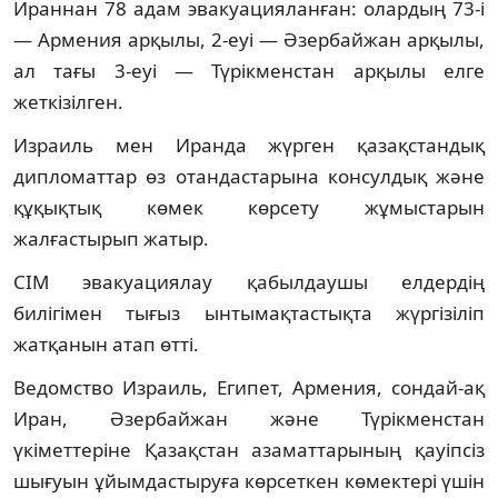
Ираннан 78 адам эвакуацияланған: олардың 73-і
— Армения арқылы, 2-еуі — Әзербайжан арқылы,
ал тағы 3-еуі — Түрікменстан арқылы елге
жеткізілген.
Израиль мен Иранда жүрген қазақстандық
дипломаттар өз отандастарына консулдық және
құқықтық көмек көрсету жұмыстарын
жалғастырып жатыр.
СІМ эвакуациялау қабылдаушы елдердің
билігімен тығыз ынтымақтастықта жүргізіліп
жатқанын атап өтті.
Ведомство Израиль, Египет, Армения, сондай-ақ
Иран, Әзербайжан және Түрікменстан
үкіметтеріне Қазақстан азаматтарының қауіпсіз
шығуын ұйымдастыруға көрсеткен көмектері үшін