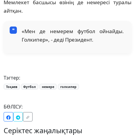
Мемлекет басшысы өзінің де немересі туралы
айтқан.
«Мен де немерем футбол ойнайды.
Голкипер», - деді Президент.
Тэгтер:
Тоқаев
Футбол
немере
голкипер
БӨЛІСУ:
Серіктес жаңалықтары