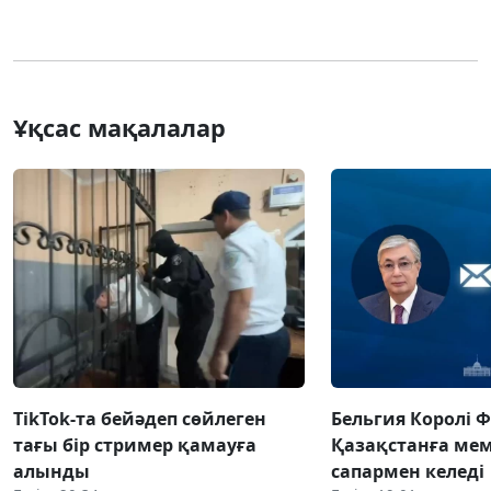
Ұқсас мақалалар
TikTok-та бейәдеп сөйлеген
Бельгия Королі 
тағы бір стример қамауға
Қазақстанға ме
алынды
сапармен келеді