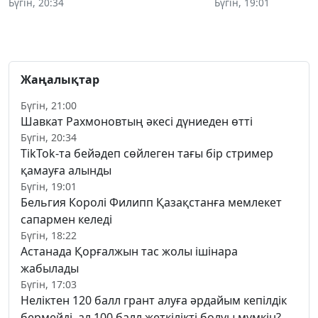
Бүгін, 20:34
Бүгін, 19:01
Жаңалықтар
Бүгін, 21:00
Шавкат Рахмоновтың әкесі дүниеден өтті
Бүгін, 20:34
TikTok-та бейәдеп сөйлеген тағы бір стример
қамауға алынды
Бүгін, 19:01
Бельгия Королі Филипп Қазақстанға мемлекет
сапармен келеді
Бүгін, 18:22
Астанада Қорғалжын тас жолы ішінара
жабылады
Бүгін, 17:03
Неліктен 120 балл грант алуға әрдайым кепілдік
бермейді, ал 100 балл жеткілікті болуы мүмкін?