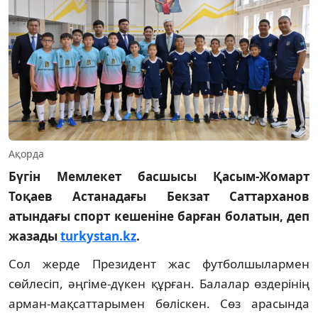
Ақорда
Бүгін Мемлекет басшысы Қасым-Жомарт
Тоқаев Астанадағы Бекзат Саттарханов
атындағы спорт кешеніне барған болатын, деп
жазады
turkystan.kz
.
Сол жерде Президент жас футболшылармен
сөйлесіп, әңгіме-дүкен құрған. Балалар өздерінің
арман-мақсаттарымен бөліскен. Сөз арасында