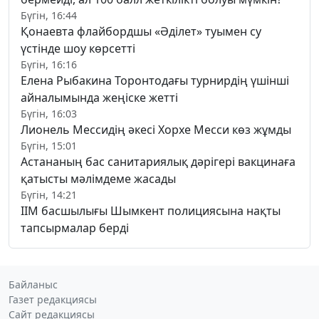
Бүгін, 16:44
Қонаевта флайбордшы «Әділет» туымен су
үстінде шоу көрсетті
Бүгін, 16:16
Елена Рыбакина Торонтодағы турнирдің үшінші
айналымында жеңіске жетті
Бүгін, 16:03
Лионель Мессидің әкесі Хорхе Месси көз жұмды
Бүгін, 15:01
Астананың бас санитариялық дәрігері вакцинаға
қатысты мәлімдеме жасады
Бүгін, 14:21
ІІМ басшылығы Шымкент полициясына нақты
тапсырмалар берді
Байланыс
Газет редакциясы
Сайт редакциясы