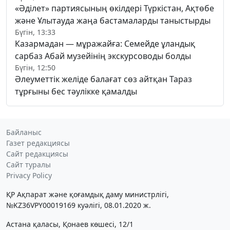
«Әділет» партиясының өкілдері Түркістан, Ақтөбе
және Ұлытауда жаңа бастамаларды таныстырды
Бүгін, 13:33
Казармадан — мұражайға: Семейде ұландық
сарбаз Абай музейінің экскурсоводы болды
Бүгін, 12:50
Әлеуметтік желіде балағат сөз айтқан Тараз
тұрғыны бес тәулікке қамалды
Байланыс
Газет редакциясы
Сайт редакциясы
Сайт туралы
Privacy Policy
ҚР Ақпарат және қоғамдық даму министрлігі,
№KZ36VPY00019169 куәлігі, 08.01.2020 ж.
Астана қаласы, Қонаев көшесі, 12/1