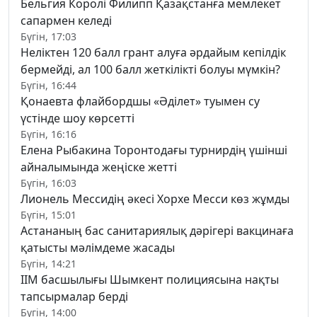
Бельгия Королі Филипп Қазақстанға мемлекет
сапармен келеді
Бүгін, 17:03
Неліктен 120 балл грант алуға әрдайым кепілдік
бермейді, ал 100 балл жеткілікті болуы мүмкін?
Бүгін, 16:44
Қонаевта флайбордшы «Әділет» туымен су
үстінде шоу көрсетті
Бүгін, 16:16
Елена Рыбакина Торонтодағы турнирдің үшінші
айналымында жеңіске жетті
Бүгін, 16:03
Лионель Мессидің әкесі Хорхе Месси көз жұмды
Бүгін, 15:01
Астананың бас санитариялық дәрігері вакцинаға
қатысты мәлімдеме жасады
Бүгін, 14:21
ІІМ басшылығы Шымкент полициясына нақты
тапсырмалар берді
Бүгін, 14:00