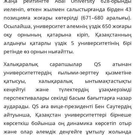
Жаңа рейтингте Abai University 628-орынды
иеленіп, өткен жылмен салыстырғанда бірден 43
позицияға жоғары көтерілді (671–680 аралығы).
Осылайша, университет әлемнің үздік 650 жоғары
оқу орнының қатарына кіріп, Қазақстанның
алдыңғы қатарлы үздік 5 университетінің бірі
ретінде өз орнын нығайтты.
Халықаралық сарапшылар QS атынан
университеттердің ғылыми-зерттеу қызметіне
қатысуы, халықаралық ынтымақтастықты
кеңейтуі және түлектердің ұзақмерзімді
перспективалары секілді басым бағыттарға назар
аударады. QS аға вице-президенті Бен Саутердің
айтуынша, Қазақстан университеттері бірнеше
көрсеткіш бойынша оң динамика көрсетіп отыр
және олар әлемдік деңгейге ұмтылу жолында