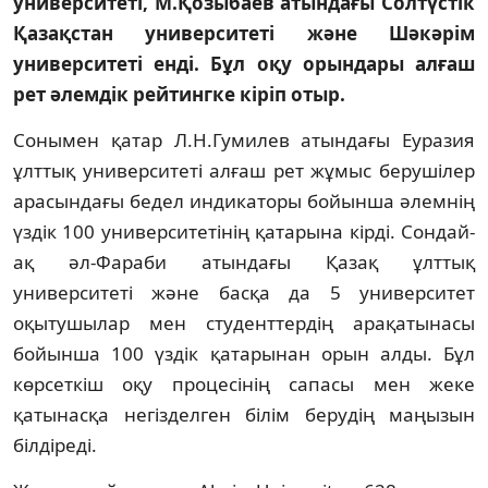
университеті, М.Қозыбаев атындағы Солтүстік
Қазақстан университеті және Шәкәрім
университеті енді. Бұл оқу орындары алғаш
рет әлемдік рейтингке кіріп отыр.
Сонымен қатар Л.Н.Гумилев атындағы Еуразия
ұлттық университеті алғаш рет жұмыс берушілер
арасындағы бедел индикаторы бойынша әлемнің
үздік 100 университетінің қатарына кірді. Сондай-
ақ әл-Фараби атындағы Қазақ ұлттық
университеті және басқа да 5 университет
оқытушылар мен студенттердің арақатынасы
бойынша 100 үздік қатарынан орын алды. Бұл
көрсеткіш оқу процесінің сапасы мен жеке
қатынасқа негізделген білім берудің маңызын
білдіреді.