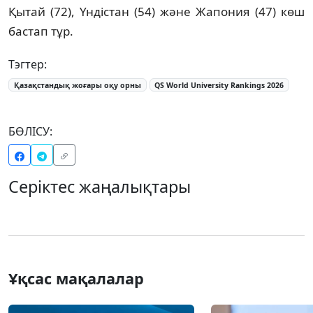
Қытай (72), Үндістан (54) және Жапония (47) көш
бастап тұр.
Тэгтер:
Қазақстандық жоғары оқу орны
QS World University Rankings 2026
БӨЛІСУ:
Серіктес жаңалықтары
Ұқсас мақалалар