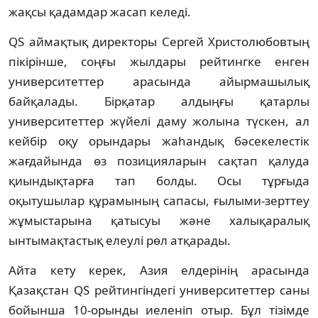
жақсы қадамдар жасап келеді.
QS аймақтық директоры Сергей Христолюбовтың
пікірінше, соңғы жылдары рейтингке енген
университеттер арасында айырмашылық
байқалады. Бірқатар алдыңғы қатарлы
университеттер жүйелі даму жолына түскен, ал
кейбір оқу орындары жаһандық бәсекелестік
жағдайында өз позицияларын сақтап қалуда
қиындықтарға тап болды. Осы тұрғыда
оқытушылар құрамының сапасы, ғылыми-зерттеу
жұмыстарына қатысуы және халықаралық
ынтымақтастық елеулі рөл атқарады.
Айта кету керек, Азия елдерінің арасында
Қазақстан QS рейтингіндегі университеттер саны
бойынша 10-орынды иеленіп отыр. Бұл тізімде