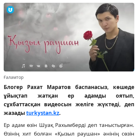
Ғаламтор
Блогер Рахат Маратов баспанасыз, көшеде
ұйықтап жатқан ер адамды оятып,
сұхбаттасқан видеосын желіге жүктеді, деп
жазады
turkystan.kz
.
Ер адам өзін Шуақ Рахымберді деп таныстырған.
Өзінің хит болған «Қызыл раушан» әнінің сөзін