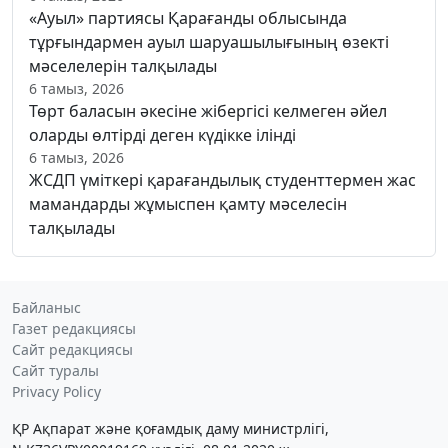
«Ауыл» партиясы Қарағанды облысында
тұрғындармен ауыл шаруашылығының өзекті
мәселелерін талқылады
6 тамыз, 2026
Төрт баласын әкесіне жібергісі келмеген әйел
оларды өлтірді деген күдікке ілінді
6 тамыз, 2026
ЖСДП үміткері қарағандылық студенттермен жас
мамандарды жұмыспен қамту мәселесін
талқылады
Байланыс
Газет редакциясы
Сайт редакциясы
Сайт туралы
Privacy Policy
ҚР Ақпарат және қоғамдық даму министрлігі,