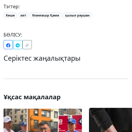
Тэгтер:
Көше
хит
Ұланғасыр Қами
қызыл раушан
БӨЛІСУ:
Серіктес жаңалықтары
Ұқсас мақалалар