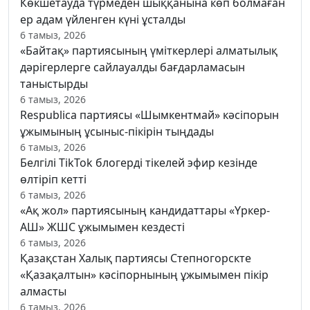
Көкшетауда түрмеден шыққанына көп болмаған
ер адам үйленген күні ұсталды
6 тамыз, 2026
«Байтақ» партиясының үміткерлері алматылық
дәрігерлерге сайлауалды бағдарламасын
таныстырды
6 тамыз, 2026
Respublica партиясы «Шымкентмай» кәсіпорын
ұжымының ұсыныс-пікірін тыңдады
6 тамыз, 2026
Белгілі TikTok блогерді тікелей эфир кезінде
өлтіріп кетті
6 тамыз, 2026
«Ақ жол» партиясының кандидаттары «Үркер-
АШ» ЖШС ұжымымен кездесті
6 тамыз, 2026
Қазақстан Халық партиясы Степногорскте
«Қазақалтын» кәсіпорнының ұжымымен пікір
алмасты
6 тамыз, 2026