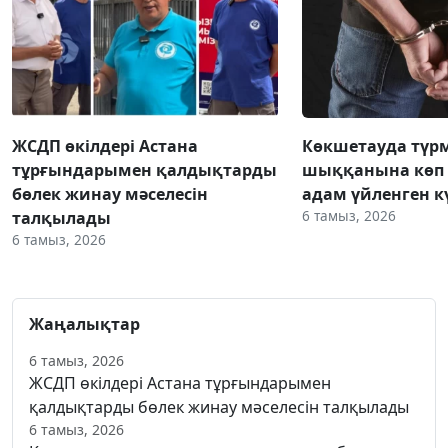
ЖСДП өкілдері Астана
Көкшетауда түр
тұрғындарымен қалдықтарды
шыққанына көп 
бөлек жинау мәселесін
адам үйленген к
6 тамыз, 2026
талқылады
6 тамыз, 2026
Жаңалықтар
6 тамыз, 2026
ЖСДП өкілдері Астана тұрғындарымен
қалдықтарды бөлек жинау мәселесін талқылады
6 тамыз, 2026