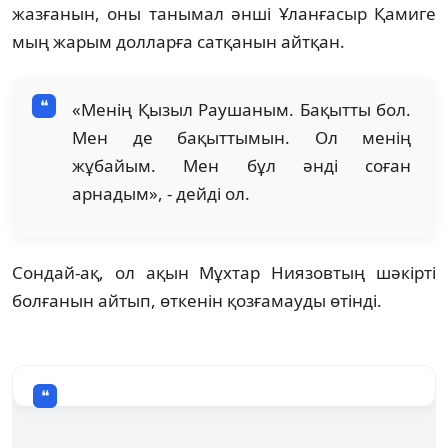
жазғанын, оны танымал әнші Ұланғасыр Қамиге
мың жарым долларға сатқанын айтқан.
«Менің Қызыл Раушаным. Бақытты бол.
Мен де бақыттымын. Ол менің
жұбайым. Мен бұл әнді соған
арнадым», - дейді ол.
Сондай-ақ, ол ақын Мұхтар Ниязовтың шәкірті
болғанын айтып, өткенін қозғамауды өтінді.