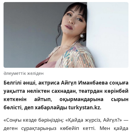
Әлеуметтік желіден
Белгілі әнші, актриса Айгүл Иманбаева соңыға
уақытта неліктен сахнадан, театрдан көрінбей
кеткенін айтып, оқырмандарына сырын
бөлісті, деп хабарлайды turkystan.kz.
«Соңғы кезде бәріңіздің: «Қайда жүрсіз, Айгүл?» —
деген сұрақтарыңыз көбейіп кетті. Мен қайда