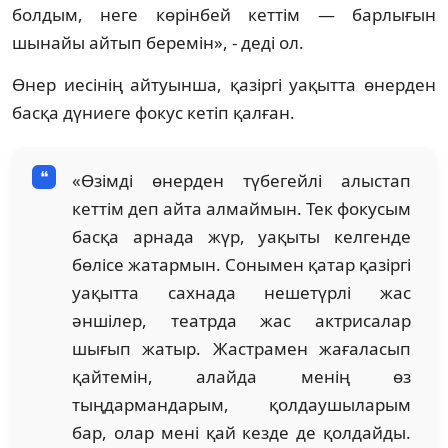
болдым, неге көрінбей кеттім — барлығын
шынайы айтып беремін», - деді ол.
Өнер иесінің айтуынша, қазіргі уақытта өнерден
басқа дүниеге фокус кетіп қалған.
«Өзімді өнерден түбегейлі алыстап
кеттім деп айта алмаймын. Тек фокусым
басқа арнада жүр, уақыты келгенде
бөлісе жатармын. Сонымен қатар қазіргі
уақытта сахнада нешетүрлі жас
әншілер, театрда жас актрисалар
шығып жатыр. Жастрамен жағаласып
қайтемін, алайда менің өз
тыңдармандарым, қолдаушыларым
бар, олар мені қай кезде де қолдайды.