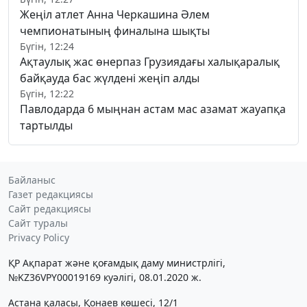
Жеңіл атлет Анна Черкашина Әлем
чемпионатының финалына шықты
Бүгін, 12:24
Ақтаулық жас өнерпаз Грузиядағы халықаралық
байқауда бас жүлдені жеңіп алды
Бүгін, 12:22
Павлодарда 6 мыңнан астам мас азамат жауапқа
тартылды
Байланыс
Газет редакциясы
Сайт редакциясы
Сайт туралы
Privacy Policy
ҚР Ақпарат және қоғамдық даму министрлігі,
№KZ36VPY00019169 куәлігі, 08.01.2020 ж.
Астана қаласы, Қонаев көшесі, 12/1