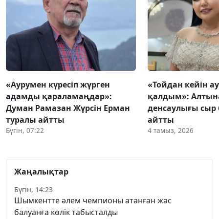
«Аурумен күресіп жүрген
«Тойдан кейін а
адамды қараламаңдар»:
қалдым»: Алтын
Думан Рамазан Жүрсін Ерман
денсаулығы сыр 
туралы айтты
айтты
Бүгін, 07:22
4 тамыз, 2026
Жаңалықтар
Бүгін, 14:23
Шымкентте әлем чемпионы атанған жас
балуанға көлік табысталды