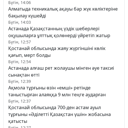
Бүгін, 14:06
Алматыда техникалық ақауы бар жүк көліктеріне
бақылау күшейді
Бүгін, 14:03
Астанада Қазақстанның үздік шеберлері
оқушыларға ұлттық қолөнерді үйретіп жатыр
Бүгін, 12:57
Қостанай облысында жаяу жүргіншіні көлік
қағып, мерт болды
Бүгін, 12:54
Астанада алғаш рет жолаушы мінген әуе таксиі
сынақтан өтті
Бүгін, 12:39
Ақмола тұрғыны өзін «емші» ретінде
таныстырған алаяққа 9 млн теңге аударған
Бүгін, 12:37
Қостанай облысында 700-ден астам ауыл
тұрғыны «Әділетті Қазақстан үшін» жобасына
қатысты
Бүгін, 12:27