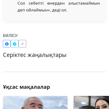
Сол себепті өнерден алыстамаймын
деп ойлаймын», деді ол.
БӨЛІСУ:
Серіктес жаңалықтары
Ұқсас мақалалар