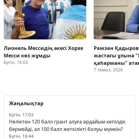
Лионель Мессидің әкесі Хорхе
Рамзан Қадыров
Месси көз жұмды
жастағы ұлына 
Бүгін, 16:03
қаһарманы" атағ
7 тамыз, 2026
Жаңалықтар
Бүгін, 17:03
Неліктен 120 балл грант алуға әрдайым кепілдік
бермейді, ал 100 балл жеткілікті болуы мүмкін?
Бүгін, 16:44