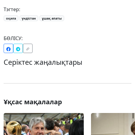
Тэгтер:
оқиға
үндістан
ұшақ апаты
БӨЛІСУ:
Серіктес жаңалықтары
Ұқсас мақалалар