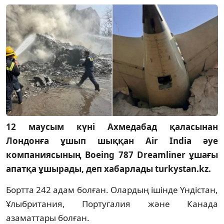
12 маусым күні Ахмедабад қаласынан
Лондонға ұшып шыққан Air India әуе
компаниясының Boeing 787 Dreamliner ұшағы
апатқа ұшырады, деп хабарлады turkystan.kz.
Бортта 242 адам болған. Олардың ішінде Үндістан,
Ұлыбритания, Португалия және Канада
азаматтары болған.