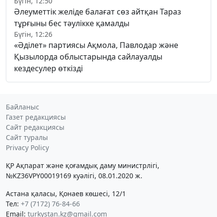
Бүгін, 12:50
Әлеуметтік желіде балағат сөз айтқан Тараз
тұрғыны бес тәулікке қамалды
Бүгін, 12:26
«Әділет» партиясы Ақмола, Павлодар және
Қызылорда облыстарында сайлауалды
кездесулер өткізді
Байланыс
Газет редакциясы
Сайт редакциясы
Сайт туралы
Privacy Policy
ҚР Ақпарат және қоғамдық даму министрлігі,
№KZ36VPY00019169 куәлігі, 08.01.2020 ж.
Астана қаласы, Қонаев көшесі, 12/1
Тел:
+7 (7172) 76-84-66
Email:
turkystan.kz@gmail.com