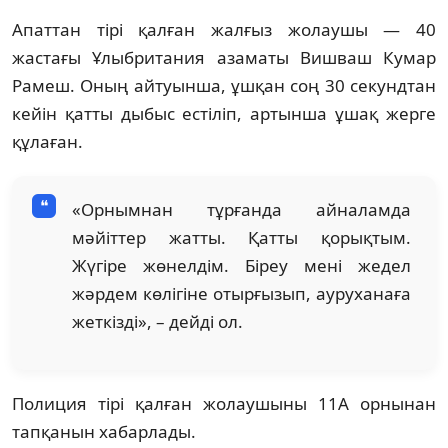
Апаттан тірі қалған жалғыз жолаушы — 40
жастағы Ұлыбритания азаматы Вишваш Кумар
Рамеш. Оның айтуынша, ұшқан соң 30 секундтан
кейін қатты дыбыс естіліп, артынша ұшақ жерге
құлаған.
«Орнымнан тұрғанда айналамда
мәйіттер жатты. Қатты қорықтым.
Жүгіре жөнелдім. Біреу мені жедел
жәрдем көлігіне отырғызып, ауруханаға
жеткізді», – дейді ол.
Полиция тірі қалған жолаушыны 11А орнынан
тапқанын хабарлады.