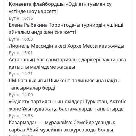
Қонаевта флайбордшы «Әділет» туымен су
үстінде шоу көрсетті
Бүгін, 16:16
Елена Рыбакина Торонтодағы турнирдің үшінші
айналымында жеңіске жетті
Бүгін, 16:03
Лионель Мессидің әкесі Хорхе Месси көз жұмды
Бүгін, 15:01
Астананың бас санитариялық дәрігері вакцинаға
қатысты мәлімдеме жасады
Бүгін, 14:21
ІІМ басшылығы Шымкент полициясына нақты
тапсырмалар берді
Бүгін, 14:00
«Әділет» партиясының өкілдері Түркістан, Ақтөбе
және Ұлытауда жаңа бастамаларды таныстырды
Бүгін, 13:33
Казармадан — мұражайға: Семейде ұландық
сарбаз Абай музейінің экскурсоводы болды