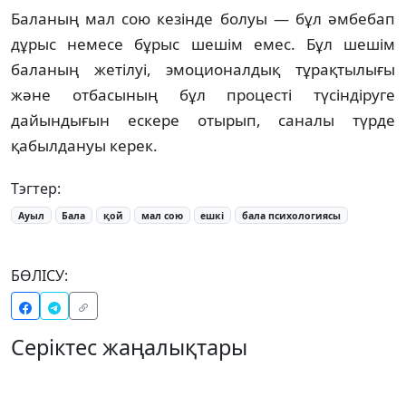
Баланың мал сою кезінде болуы — бұл әмбебап
дұрыс немесе бұрыс шешім емес. Бұл шешім
баланың жетілуі, эмоционалдық тұрақтылығы
және отбасының бұл процесті түсіндіруге
дайындығын ескере отырып, саналы түрде
қабылдануы керек.
Тэгтер:
Ауыл
Бала
қой
мал сою
ешкі
бала психологиясы
БӨЛІСУ:
Серіктес жаңалықтары