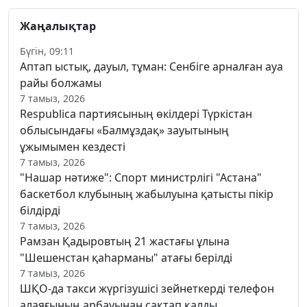
Жаңалықтар
Бүгін, 09:11
Аптап ыстық, дауыл, тұман: Сенбіге арналған ауа
райы болжамы
7 тамыз, 2026
Respublica партиясының өкілдері Түркістан
облысындағы «Балмұздақ» зауытының
ұжымымен кездесті
7 тамыз, 2026
"Нашар нәтиже": Спорт министрлігі "Астана"
баскетбол клубының жабылуына қатысты пікір
білдірді
7 тамыз, 2026
Рамзан Қадыровтың 21 жастағы ұлына
"Шешенстан қаһарманы" атағы берілді
7 тамыз, 2026
ШҚО-да такси жүргізушісі зейнеткерді телефон
алаяғының арбауынан сақтап қалды