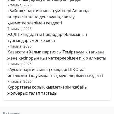
7 тамыз, 2026
«Байтақ» партиясының үміткері Астанада
өнеркәсіп және денсаулық сақтау
қызметкерлерімен кездесті
7 тамыз, 2026
ЖСДП кандидаты Павлодар облысының
тұрғындарымен кездесті
7 тамыз, 2026
Қазақстан Халық партиясы Теміртауда кітапхана
және кәсіпорын қызметкерлерімен пікір алмасты
7 тамыз, 2026
«Ауыл» партиясының өкілдері ШҚО-да
инклюзивті қауымдастық мүшелерімен кездесті
7 тамыз, 2026
Курорттағы қорық қызметкерін жабайы
жолбарыс талап тастады
Байланыс