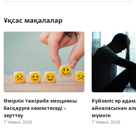
Ұқсас мақалалар
Өмірлік тәжірибе эмоцияны
Күйзеліс ер ада
басқаруға көмектеседі –
айналасынан ал
зерттеу
мүмкін
7 тамыз, 2026
7 тамыз, 2026