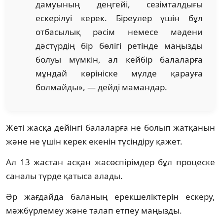
дамуының деңгейі, сезімталдығы
ескерілуі керек. Біреулер үшін бұл
отбасылық рәсім немесе мәдени
дәстүрдің бір бөлігі ретінде маңызды
болуы мүмкін, ал кейбір балаларға
мұндай көрініске мүлде қарауға
болмайды», — дейді мамандар.
Жеті жасқа дейінгі балаларға не болып жатқанын
және не үшін керек екенін түсіндіру қажет.
Ал 13 жастан асқан жасөспірімдер бұл процеске
саналы түрде қатыса алады.
Әр жағдайда баланың ерекшеліктерін ескеру,
мәжбүрлемеу және талап етпеу маңызды.