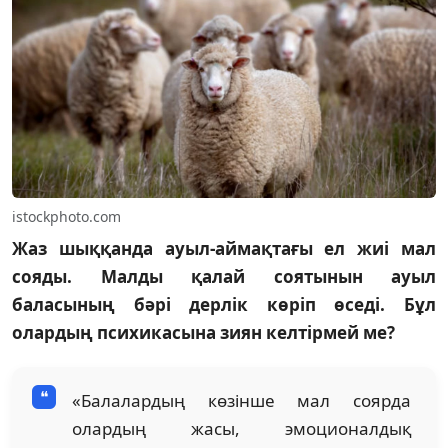
istockphoto.com
Жаз шыққанда ауыл-аймақтағы ел жиі мал
сояды. Малды қалай соятынын ауыл
баласының бәрі дерлік көріп өседі. Бұл
олардың психикасына зиян келтірмей ме?
«Балалардың көзінше мал соярда
олардың жасы, эмоционалдық