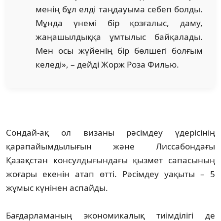
менің бұл елді таңдауыма себеп болды.
Мұнда үнемі бір қозғалыс, даму,
жаңашылдыққа ұмтылыс байқалады.
Мен осы жүйенің бір бөлшегі болғым
келеді», – дейді Жорж Роза Филью.
Сондай-ақ ол визаны рәсімдеу үдерісінің
қарапайымдылығын және Лиссабондағы
Қазақстан консулдығындағы қызмет сапасының
жоғары екенін атап өтті. Рәсімдеу уақыты – 5
жұмыс күнінен аспайды.
Бағдарламаның экономикалық тиімділігі де