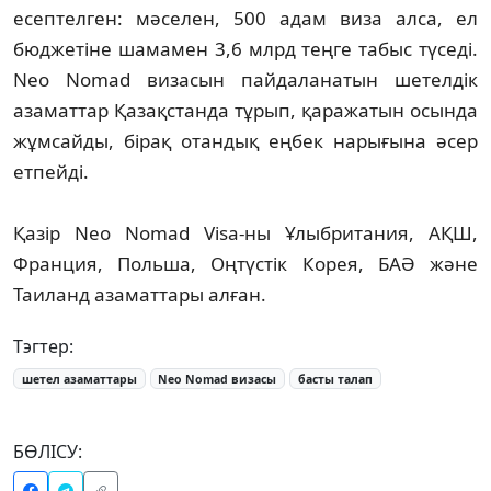
есептелген: мәселен, 500 адам виза алса, ел
бюджетіне шамамен 3,6 млрд теңге табыс түседі.
Neo Nomad визасын пайдаланатын шетелдік
азаматтар Қазақстанда тұрып, қаражатын осында
жұмсайды, бірақ отандық еңбек нарығына әсер
етпейді.
Қазір Neo Nomad Visa-ны Ұлыбритания, АҚШ,
Франция, Польша, Оңтүстік Корея, БАӘ және
Таиланд азаматтары алған.
Тэгтер:
шетел азаматтары
Neo Nomad визасы
басты талап
БӨЛІСУ: