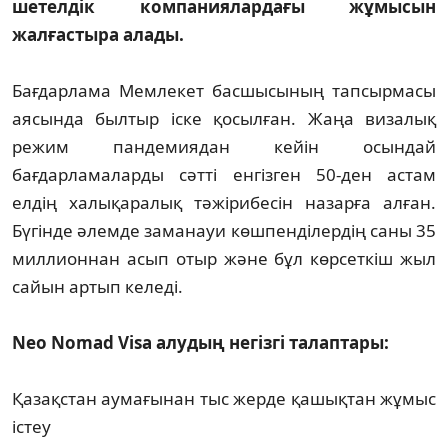
шетелдік компаниялардағы жұмысын
жалғастыра алады.
Бағдарлама Мемлекет басшысының тапсырмасы
аясында былтыр іске қосылған. Жаңа визалық
режим пандемиядан кейін осындай
бағдарламаларды сәтті енгізген 50-ден астам
елдің халықаралық тәжірибесін назарға алған.
Бүгінде әлемде заманауи көшпенділердің саны 35
миллионнан асып отыр және бұл көрсеткіш жыл
сайын артып келеді.
Neo Nomad Visa алудың негізгі талаптары:
Қазақстан аумағынан тыс жерде қашықтан жұмыс
істеу