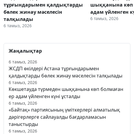
тұрғындарымен қалдықтарды
шыққанына көп 
бөлек жинау мәселесін
адам үйленген к
6 тамыз, 2026
талқылады
6 тамыз, 2026
Жаңалықтар
6 тамыз, 2026
ЖСДП өкілдері Астана тұрғындарымен
қалдықтарды бөлек жинау мәселесін талқылады
6 тамыз, 2026
Көкшетауда түрмеден шыққанына көп болмаған
ер адам үйленген күні ұсталды
6 тамыз, 2026
«Байтақ» партиясының үміткерлері алматылық
дәрігерлерге сайлауалды бағдарламасын
таныстырды
6 тамыз, 2026