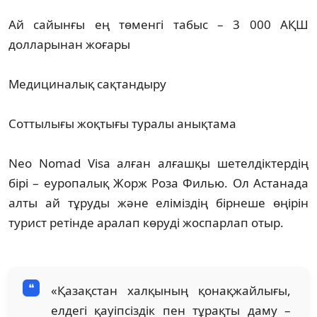
Ай сайынғы ең төменгі табыс – 3 000 АҚШ
долларынан жоғары
Медициналық сақтандыру
Соттылығы жоқтығы туралы анықтама
Neo Nomad Visa алған алғашқы шетелдіктердің
бірі – еуропалық Жорж Роза Филью. Ол Астанада
алты ай тұруды және еліміздің бірнеше өңірін
турист ретінде аралап көруді жоспарлап отыр.
«Қазақстан халқының қонақжайлығы,
елдегі қауіпсіздік пен тұрақты даму –