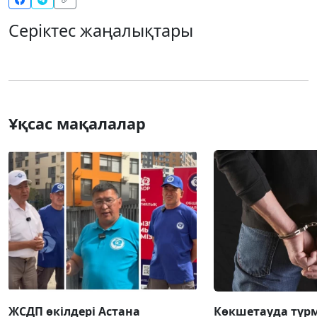
Серіктес жаңалықтары
Ұқсас мақалалар
ЖСДП өкілдері Астана
Көкшетауда түр