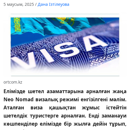
5 маусым, 2025
/
Дана Ізтілеуова
ortcom.kz
Елімізде шетел азаматтарына арналған жаңа
Neo Nomad визалық режимі енгізілгені мәлім.
Аталған виза қашықтан жұмыс істейтін
шетелдік туристерге арналған. Енді заманауи
көшпенділер елімізде бір жылға дейін тұрып,