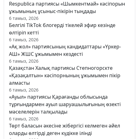
Respublica партиясы «Шымкентмай» кәсіпорын
ұжымының ұсыныс-пікірін тыңдады
6 тамыз, 2026
Белгілі TikTok блогерді тікелей эфир кезінде
өлтіріп кетті
6 тамыз, 2026
«Ақ жол» партиясының кандидаттары «Үркер-
АШ» ЖШС ұжымымен кездесті
6 тамыз, 2026
Қазақстан Халық партиясы Степногорскте
«Қазақалтын» кәсіпорнының ұжымымен пікір
алмасты
6 тамыз, 2026
«Ауыл» партиясы Қарағанды облысында
тұрғындармен ауыл шаруашылығының өзекті
мәселелерін талқылады
6 тамыз, 2026
Төрт баласын әкесіне жібергісі келмеген әйел
оларды өлтірді деген күдікке ілінді