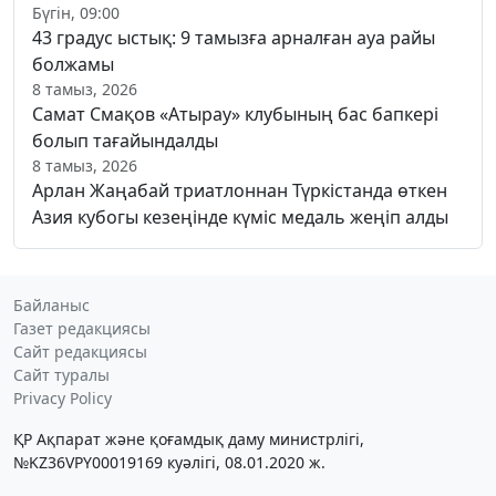
Бүгін, 09:00
43 градус ыстық: 9 тамызға арналған ауа райы
болжамы
8 тамыз, 2026
Самат Смақов «Атырау» клубының бас бапкері
болып тағайындалды
8 тамыз, 2026
Арлан Жаңабай триатлоннан Түркістанда өткен
Азия кубогы кезеңінде күміс медаль жеңіп алды
Байланыс
Газет редакциясы
Сайт редакциясы
Сайт туралы
Privacy Policy
ҚР Ақпарат және қоғамдық даму министрлігі,
№KZ36VPY00019169 куәлігі, 08.01.2020 ж.