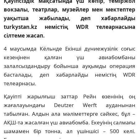
Қауіпсіздік мақсатында үш көпір, теміржол
вокзалы, театрлар, музейлер мен мектептер
уақытша жабылады, деп хабарлайды
turkystan.kz немістің WDR телеарнасына
сілтеме жасап.
4 маусымда Кёльнде Екінші дүниежүзілік соғыс
кезеңінен қалған үш авиабомбаны
залалсыздандыру бойынша ауқымды операция
басталады, деп хабарлайды немістің WDR
телеарнасы.
Қауіпті жарылғыш заттар Рейн өзенінің оң
жағалауындағы Deutzer Werft ауданынан
табылған. Алдын ала мәліметтерге сәйкес, бұл –
АҚШ-та жасалған үш авиабомба. Екеуінің салмағы
шамамен бір тонна, ал үшіншісі – 500 келі.