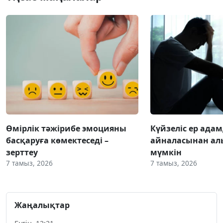
Өмірлік тәжірибе эмоцияны
Күйзеліс ер ада
басқаруға көмектеседі –
айналасынан ал
зерттеу
мүмкін
7 тамыз, 2026
7 тамыз, 2026
Жаңалықтар