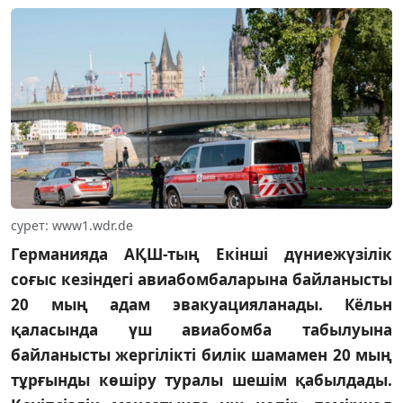
сурет: www1.wdr.de
Германияда АҚШ-тың Екінші дүниежүзілік
соғыс кезіндегі авиабомбаларына байланысты
20 мың адам эвакуацияланады. Кёльн
қаласында үш авиабомба табылуына
байланысты жергілікті билік шамамен 20 мың
тұрғынды көшіру туралы шешім қабылдады.