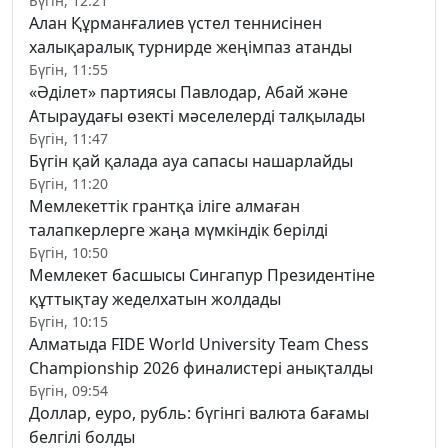
Бүгін, 12:21
Алан Құрманғалиев үстел теннисінен
халықаралық турнирде жеңімпаз атанды
Бүгін, 11:55
«Әділет» партиясы Павлодар, Абай және
Атыраудағы өзекті мәселелерді талқылады
Бүгін, 11:47
Бүгін қай қалада ауа сапасы нашарлайды
Бүгін, 11:20
Мемлекеттік грантқа іліге алмаған
талапкерлерге жаңа мүмкіндік берілді
Бүгін, 10:50
Мемлекет басшысы Сингапур Президентіне
құттықтау жеделхатын жолдады
Бүгін, 10:15
Алматыда FIDE World University Team Chess
Championship 2026 финалистері анықталды
Бүгін, 09:54
Доллар, еуро, рубль: бүгінгі валюта бағамы
белгілі болды