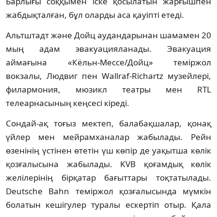
Барлығы соққымен іске қосылатын жарғышпен
жабдықталған, бұл оларды аса қауіпті етеді.
Альтштадт және Дойц аудандарынан шамамен 20
мың адам эвакуацияланады. Эвакуация
аймағына «Кёльн-Мессе/Дойц» теміржол
вокзалы, Людвиг пен Wallraf-Richartz музейлері,
филармония, мюзикл театры мен RTL
телеарнасының кеңсесі кіреді.
Сондай-ақ тоғыз мектеп, балабақшалар, қонақ
үйлер мен мейрамханалар жабылады. Рейн
өзенінің үстінен өтетін үш көпір де уақытша көлік
қозғалысына жабылады. KVB қоғамдық көлік
желілерінің бірқатар бағыттары тоқтатылады.
Deutsche Bahn теміржол қозғалысында мүмкін
болатын кешігулер туралы ескертіп отыр. Қала