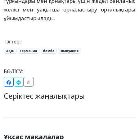
тұрғындары мен қонақтары үшін жедел байланыс
желісі мен уақытша орналастыру орталықтары
ұйымдастырылады.
Тэгтер:
АҚШ
Германия
бомба
эвакуация
БӨЛІСУ:
Серіктес жаңалықтары
Ұқсас мақалалар