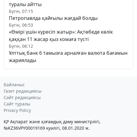
туралы айтты
Бүгін, 07:15
Петропавлда қайғылы жағдай болды
Бүгін, 06:53
«Өмірі үшін күресіп жатыр»: Ақтөбеде көлік
қаққан 11 жасар қыз комаға түсті
Бүгін, 06:12
Ұлттық банк 6 тамызға арналған валюта бағамын
жариялады
Байланыс
Газет редакциясы
Сайт редакциясы
Сайт туралы
Privacy Policy
ҚР Ақпарат және қоғамдық даму министрлігі,
№KZ36VPY00019169 куәлігі, 08.01.2020 ж.