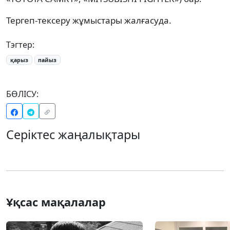
Тергеп-тексеру жұмыстары жалғасуда.
Тэгтер:
қарыз
пайыз
БӨЛІСУ:
Серіктес жаңалықтары
Ұқсас мақалалар