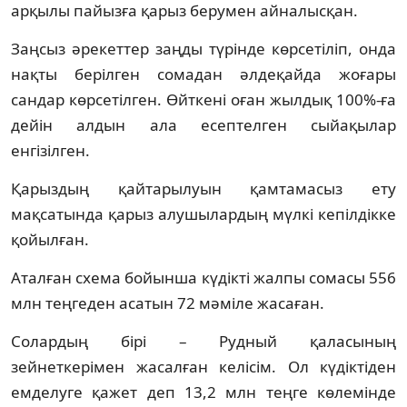
арқылы пайызға қарыз берумен айналысқан.
Заңсыз әрекеттер заңды түрінде көрсетіліп, онда
нақты берілген сомадан әлдеқайда жоғары
сандар көрсетілген. Өйткені оған жылдық 100%-ға
дейін алдын ала есептелген сыйақылар
енгізілген.
Қарыздың қайтарылуын қамтамасыз ету
мақсатында қарыз алушылардың мүлкі кепілдікке
қойылған.
Аталған схема бойынша күдікті жалпы сомасы 556
млн теңгеден асатын 72 мәміле жасаған.
Солардың бірі – Рудный қаласының
зейнеткерімен жасалған келісім. Ол күдіктіден
емделуге қажет деп 13,2 млн теңге көлемінде