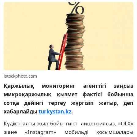
istockphoto.com
Қаржылық мониторинг агенттігі заңсыз
микроқаржылық қызмет фактісі бойынша
сотқа дейінгі тергеу жүргізіп жатыр, деп
хабарлайды
turkystan.kz
.
Күдікті алты жыл бойы тиісті лицензиясыз, «OLX»
және «Instagram» мобильді қосымшалары