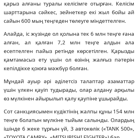
қарыз алғаны туралы келісімге отырған. Келісім
шарттарына сәйкес, зейнеткер екі жыл бойы ай
сайын 600 мың теңгеден төлеуге міндеттелген.
Алайда, іс жүзінде ол қолына тек 6 млн теңге ғана
алған, ал қалған 7,2 млн теңге алдын ала
есептелген пайыз ретінде көрсетілген. Қарызды
қамтамасыз ету үшін ол өзінің жалғыз пәтерін
кепілдікке қоюға мәжбүр болған.
Мұндай ауыр әрі әділетсіз талаптар азаматтар
үшін үлкен қауіп тудырады, олар алдану арқылы
өз мүлкінен айырылып қалу қаупіне ұшырайды.
Сот санкциясымен күдіктінің жалпы құны 154 млн
теңге болатын мүлкіне тыйым салынды. Олардың
ішінде 6 жеке тұрғын үй, 3 автокөлік («TANK 500»,
«TOYOTA CAMRY», «MITSUBISHI FIGHTER») бар.