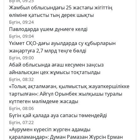
Бүгін, 09:25
Жамбыл облысындағы 25 жастағы жігіттің
өліміне қатысты тың дерек шықты
Бүгін, 09:24
Павлодарда үшем дүниеге келді
Бүгін, 09:04
Үкімет СҚО-дағы ауылдарда су құбырларын
жаңартуға 2,7 млрд теңге бөлді
Бүгін, 09:00
Абай облысында ағаш кесумен заңсыз
айналысқан цех жұмысы тоқтатылды
Бүгін, 08:32
«Толық ақталмаған, қылмыстық жауапкершілікке
тартылған»: Айгүл Орынбек жылқышы туралы
күтпеген мәлімдеме жасады
Бүгін, 08:06
Бүгін қай қалада ауа сапасы төмендейді
Бүгін, 07:22
«Аурумен күресіп жүрген адамды
қараламаңдар»: Думан Рамазан Жүрсін Ерман