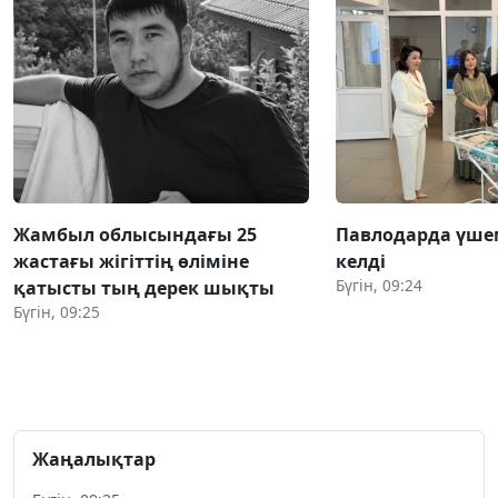
Жамбыл облысындағы 25
Павлодарда үше
жастағы жігіттің өліміне
келді
Бүгін, 09:24
қатысты тың дерек шықты
Бүгін, 09:25
Жаңалықтар