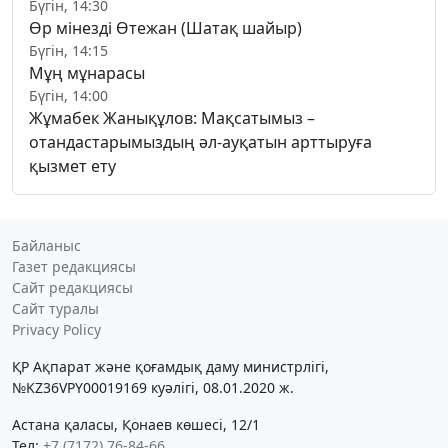
Бүгін, 14:30
Өр мінезді Өтежан (Шатақ шайыр)
Бүгін, 14:15
Мұң мұнарасы
Бүгін, 14:00
Жұмабек Жанықұлов: Мақсатымыз –
отандастарымыздың әл-ауқатын арттыруға
қызмет ету
Байланыс
Газет редакциясы
Сайт редакциясы
Сайт туралы
Privacy Policy
ҚР Ақпарат және қоғамдық даму министрлігі,
№KZ36VPY00019169 куәлігі, 08.01.2020 ж.
Астана қаласы, Қонаев көшесі, 12/1
Тел:
+7 (7172) 76-84-66