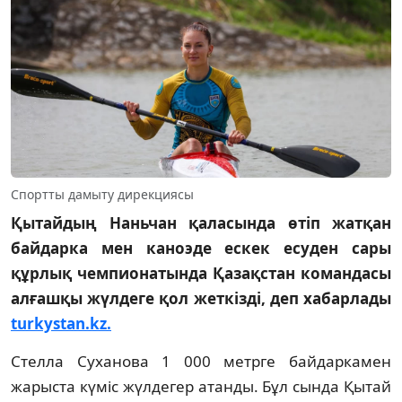
Спортты дамыту дирекциясы
Қытайдың Наньчан қаласында өтіп жатқан
байдарка мен каноэде ескек есуден сары
құрлық чемпионатында Қазақстан командасы
алғашқы жүлдеге қол жеткізді, деп хабарлады
turkystan.kz.
Стелла Суханова 1 000 метрге байдаркамен
жарыста күміс жүлдегер атанды. Бұл сында Қытай