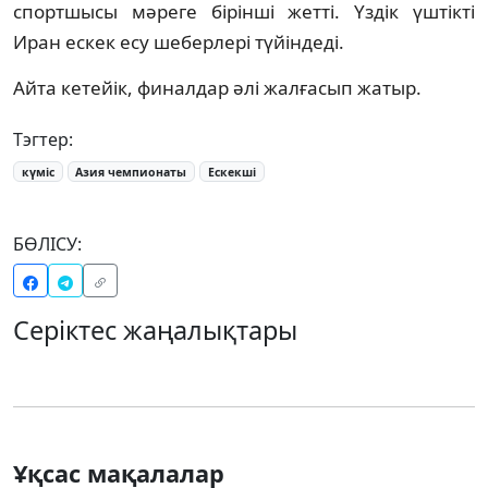
спортшысы мәреге бірінші жетті. Үздік үштікті
Иран ескек есу шеберлері түйіндеді.
Айта кетейік, финалдар әлі жалғасып жатыр.
Тэгтер:
күміс
Азия чемпионаты
Ескекші
БӨЛІСУ:
Серіктес жаңалықтары
Ұқсас мақалалар