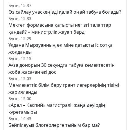
Бүгін, 15:37
Өз сайлау учаскеңізді қалай оңай табуға болады?
Бүгін, 15:33
Мектеп формасына қатысты негізгі талаптар
қандай? – министрлік жауап берді
Бүгін, 15:29
Ұлдана Мырзуанның өліміне қатысты іс сотқа
жолданды
Бүгін, 15:15
Ағза донорын 30 секундта табуға көмектесетін
жоба жасаған екі дос
Бүгін, 15:03
Мемлекеттік білім беру грант иегерлерінің тізімі
жарияланды
Бүгін, 15:00
«Арал – Каспий» магистралі: жаңа дәуірдің
күретамыры
Бүгін, 14:45
Бейпілауыз блогерлерге тыйым бар ма?