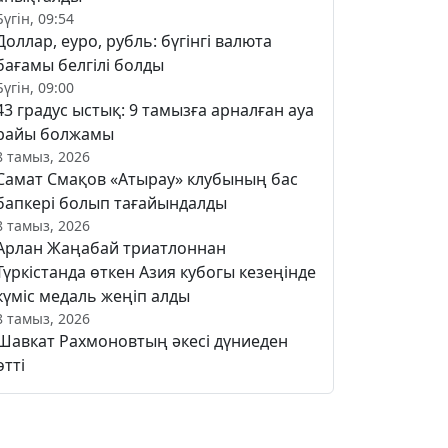
Бүгін, 09:54
Доллар, еуро, рубль: бүгінгі валюта
бағамы белгілі болды
Бүгін, 09:00
43 градус ыстық: 9 тамызға арналған ауа
райы болжамы
8 тамыз, 2026
Самат Смақов «Атырау» клубының бас
бапкері болып тағайындалды
8 тамыз, 2026
Арлан Жаңабай триатлоннан
Түркістанда өткен Азия кубогы кезеңінде
күміс медаль жеңіп алды
8 тамыз, 2026
Шавкат Рахмоновтың әкесі дүниеден
өтті