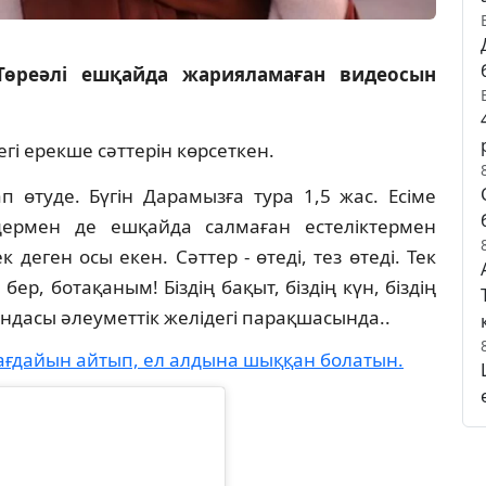
Төреәлі ешқайда жарияламаған видеосын
егі ерекше сәттерін көрсеткен.
 өтуде. Бүгін Дарамызға тура 1,5 жас. Есіме
іздермен де ешқайда салмаған естеліктермен
ек деген осы екен. Сәттер - өтеді, тез өтеді. Тек
ер, ботақаным! Біздің бақыт, біздің күн, біздің
ындасы әлеуметтік желідегі парақшасында..
 жағдайын айтып, ел алдына шыққан болатын.