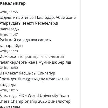
Жаңалықтар
Бүгін, 11:55
«Әділет» партиясы Павлодар, Абай және
Атыраудағы өзекті мәселелерді
талқылады
Бүгін, 11:47
Бүгін қай қалада ауа сапасы
нашарлайды
Бүгін, 11:20
Мемлекеттік грантқа іліге алмаған
талапкерлерге жаңа мүмкіндік берілді
Бүгін, 10:50
Мемлекет басшысы Сингапур
Президентіне құттықтау жеделхатын
жолдады
Бүгін, 10:15
Алматыда FIDE World University Team
Chess Championship 2026 финалистері
анықталды