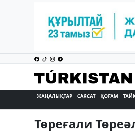
ЖАҢАЛЫҚТАР
САЯСАТ
ҚОҒАМ
ТАЙ
Төреғали Төреә