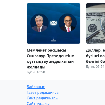
Мемлекет басшысы
Доллар, е
Сингапур Президентіне
бүгінгі 
құттықтау жеделхатын
белгілі б
Бүгін, 09:54
жолдады
Бүгін, 10:50
Байланыс
Газет редакциясы
Сайт редакциясы
Сайт туралы