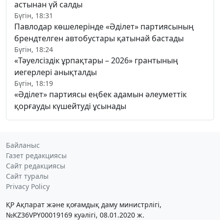
астынан үй салды
Бүгін, 18:31
Павлодар көшелерінде «Әділет» партиясының
брендтелген автобустары қатынай бастады
Бүгін, 18:24
«Тәуелсіздік ұрпақтары – 2026» грантының
иегерлері анықталды
Бүгін, 18:19
«Әділет» партиясы еңбек адамын әлеуметтік
қорғауды күшейтуді ұсынады
Байланыс
Газет редакциясы
Сайт редакциясы
Сайт туралы
Privacy Policy
ҚР Ақпарат және қоғамдық даму министрлігі,
№KZ36VPY00019169 куәлігі, 08.01.2020 ж.