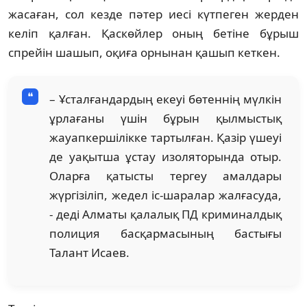
жасаған, сол кезде пәтер иесі күтпеген жерден
келіп қалған. Қаскөйлер оның бетіне бұрыш
спрейін шашып, оқиға орнынан қашып кеткен.
– Ұсталғандардың екеуі бөтеннің мүлкін
ұрлағаны үшін бұрын қылмыстық
жауапкершілікке тартылған. Қазір үшеуі
де уақытша ұстау изоляторында отыр.
Оларға қатысты тергеу амалдары
жүргізіліп, жедел іс-шаралар жалғасуда,
- деді Алматы қалалық ПД криминалдық
полиция басқармасының бастығы
Талант Исаев.