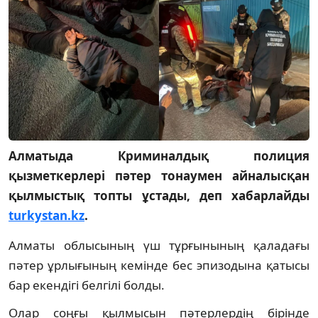
Алматыда Криминалдық полиция
қызметкерлері пәтер тонаумен айналысқан
қылмыстық топты ұстады, деп хабарлайды
turkystan.kz
.
Алматы облысының үш тұрғынының қаладағы
пәтер ұрлығының кемінде бес эпизодына қатысы
бар екендігі белгілі болды.
Олар соңғы қылмысын пәтерлердің бірінде