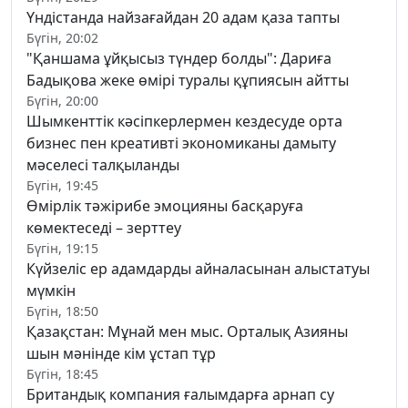
Үндістанда найзағайдан 20 адам қаза тапты
Бүгін, 20:02
"Қаншама ұйқысыз түндер болды": Дариға
Бадықова жеке өмірі туралы құпиясын айтты
Бүгін, 20:00
Шымкенттік кәсіпкерлермен кездесуде орта
бизнес пен креативті экономиканы дамыту
мәселесі талқыланды
Бүгін, 19:45
Өмірлік тәжірибе эмоцияны басқаруға
көмектеседі – зерттеу
Бүгін, 19:15
Күйзеліс ер адамдарды айналасынан алыстатуы
мүмкін
Бүгін, 18:50
Қазақстан: Мұнай мен мыс. Орталық Азияны
шын мәнінде кім ұстап тұр
Бүгін, 18:45
Британдық компания ғалымдарға арнап су