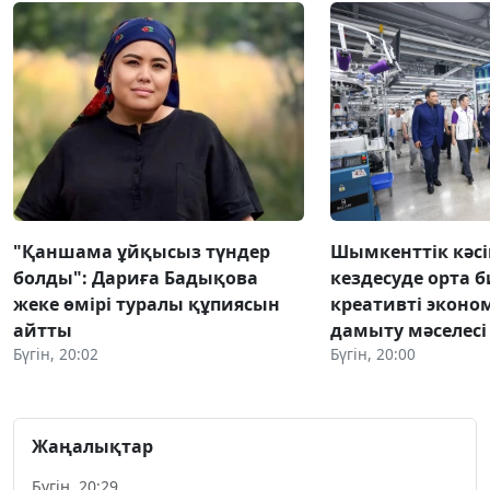
"Қаншама ұйқысыз түндер
Шымкенттік кәс
болды": Дариға Бадықова
кездесуде орта б
жеке өмірі туралы құпиясын
креативті экон
айтты
дамыту мәселес
Бүгін, 20:02
Бүгін, 20:00
Жаңалықтар
Бүгін, 20:29