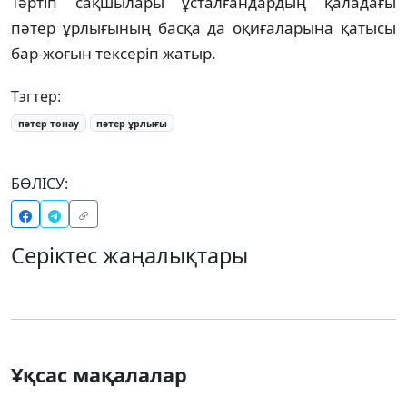
Тәртіп сақшылары ұсталғандардың қаладағы
пәтер ұрлығының басқа да оқиғаларына қатысы
бар-жоғын тексеріп жатыр.
Тэгтер:
пәтер тонау
пәтер ұрлығы
БӨЛІСУ:
Серіктес жаңалықтары
Ұқсас мақалалар