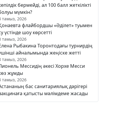
кепілдік бермейді, ал 100 балл жеткілікті
болуы мүмкін?
8 тамыз, 2026
Қонаевта флайбордшы «Әділет» туымен
су үстінде шоу көрсетті
8 тамыз, 2026
Елена Рыбакина Торонтодағы турнирдің
үшінші айналымында жеңіске жетті
8 тамыз, 2026
Лионель Мессидің әкесі Хорхе Месси
көз жұмды
8 тамыз, 2026
Астананың бас санитариялық дәрігері
вакцинаға қатысты мәлімдеме жасады