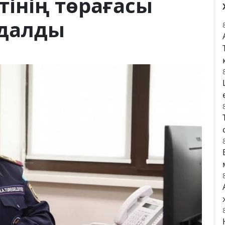
інің төрағасы
ндалды