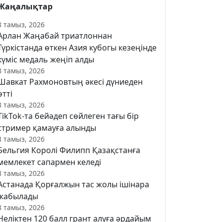
Жаңалықтар
8 тамыз, 2026
Арлан Жаңабай триатлоннан
Түркістанда өткен Азия кубогы кезеңінде
күміс медаль жеңіп алды
8 тамыз, 2026
Шавкат Рахмоновтың әкесі дүниеден
өтті
8 тамыз, 2026
TikTok-та бейәдеп сөйлеген тағы бір
стример қамауға алынды
8 тамыз, 2026
Бельгия Королі Филипп Қазақстанға
мемлекет сапармен келеді
8 тамыз, 2026
Астанада Қорғалжын тас жолы ішінара
жабылады
8 тамыз, 2026
Неліктен 120 балл грант алуға әрдайым