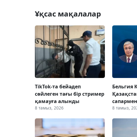
Ұқсас мақалалар
TikTok-та бейәдеп
Бельгия 
сөйлеген тағы бір стример
Қазақста
қамауға алынды
сапармен
8 тамыз, 2026
8 тамыз, 20