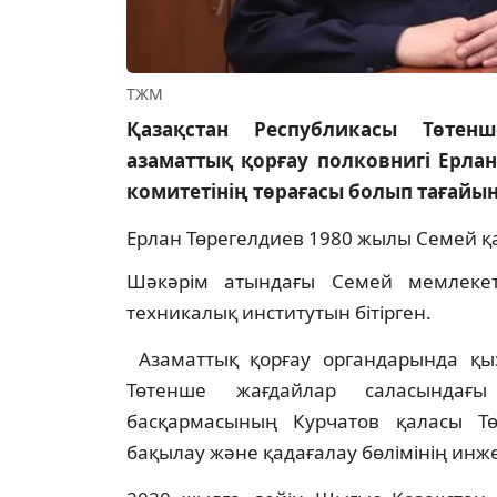
ТЖМ
Қазақстан Республикасы Төтен
азаматтық қорғау полковнигі Ерла
комитетінің төрағасы болып тағайы
Ерлан Төрегелдиев 1980 жылы Семей қ
Шәкәрім атындағы Семей мемлекет
техникалық институтын бітірген.
Азаматтық қорғау органдарында қы
Төтенше жағдайлар саласындағы
басқармасының Курчатов қаласы Тө
бақылау және қадағалау бөлімінің инж