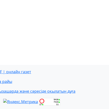
F | онлайн газет
а райы
ызашарда және сәресіде оқылатын дұға