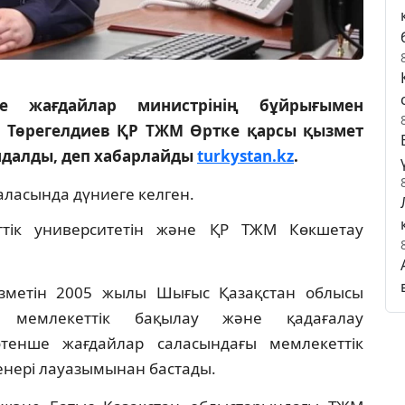
ше жағдайлар министрінің бұйрығымен
н Төрегелдиев ҚР ТЖМ Өртке қарсы қызмет
ндалды, деп хабарлайды
turkystan.kz
.
аласында дүниеге келген.
тік университетін және ҚР ТЖМ Көкшетау
зметін 2005 жылы Шығыс Қазақстан облысы
 мемлекеттік бақылау және қадағалау
тенше жағдайлар саласындағы мемлекеттік
енері лауазымынан бастады.