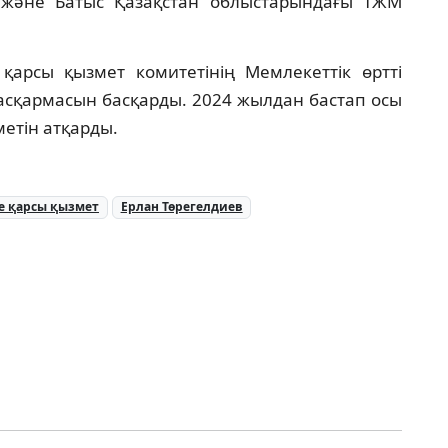
 және Батыс Қазақстан облыстарындағы ТЖМ
арсы қызмет комитетінің Мемлекеттік өртті
асқармасын басқарды. 2024 жылдан бастап осы
етін атқарды.
е қарсы қызмет
Ерлан Төрегелдиев