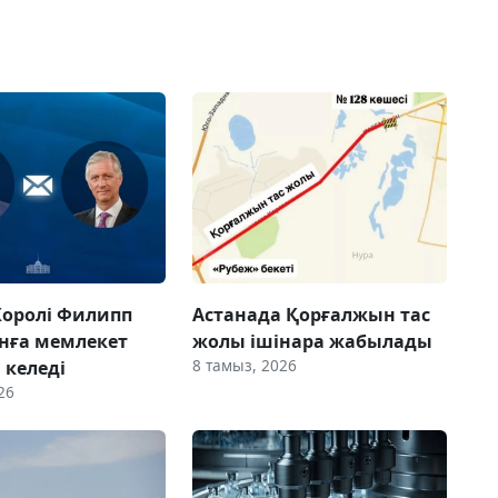
Королі Филипп
Астанада Қорғалжын тас
нға мемлекет
жолы ішінара жабылады
8 тамыз, 2026
 келеді
26