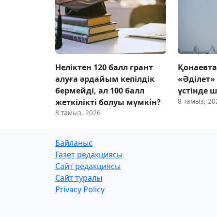
Неліктен 120 балл грант
Қонаевт
алуға әрдайым кепілдік
«Әділет»
бермейді, ал 100 балл
үстінде ш
8 тамыз, 20
жеткілікті болуы мүмкін?
8 тамыз, 2026
Байланыс
Газет редакциясы
Сайт редакциясы
Сайт туралы
Privacy Policy