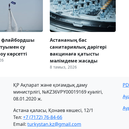
а флайбордшы
Астананың бас
 туымен су
санитариялық дәрігері
оу көрсетті
вакцинаға қатысты
26
мәлімдеме жасады
8 тамыз, 2026
ҚР Ақпарат және қоғамдық даму
PD
министрлігі, №KZ36VPY00019169 куәлігі,
Ау
08.01.2020 ж.
Ау
Астана қаласы, Қонаев көшесі, 12/1
Тел:
+7 (7172) 76-84-66
Email:
turkystan.kz@gmail.com