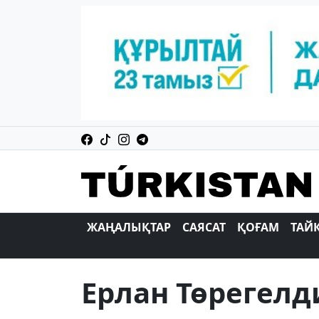
ЖАҢАЛЫҚТАР
САЯСАТ
ҚОҒАМ
ТАЙ
Ерлан Төрегелд