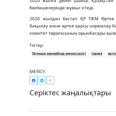
2020 жылға дейін Шығыс Қазақстан
бөлімшелерінде жұмыс істеді.
2020 жылдан бастап ҚР ТЖМ Өртке қ
бақылау және өртке қарсы нормалау б
комитет төрағасының орынбасары қызм
Тэгтер:
Төтенше жағдайлар министрлігі
төраға
өртк
БӨЛІСУ:
Серіктес жаңалықтары