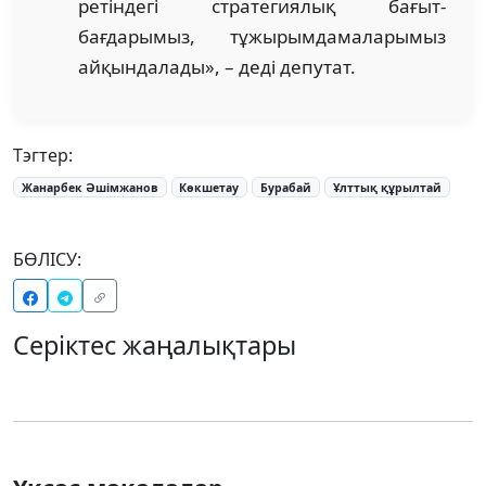
ретіндегі стратегиялық бағыт-
бағдарымыз, тұжырымдамаларымыз
айқындалады», – деді депутат.
Тэгтер:
Жанарбек Әшімжанов
Көкшетау
Бурабай
Ұлттық құрылтай
БӨЛІСУ:
Серіктес жаңалықтары