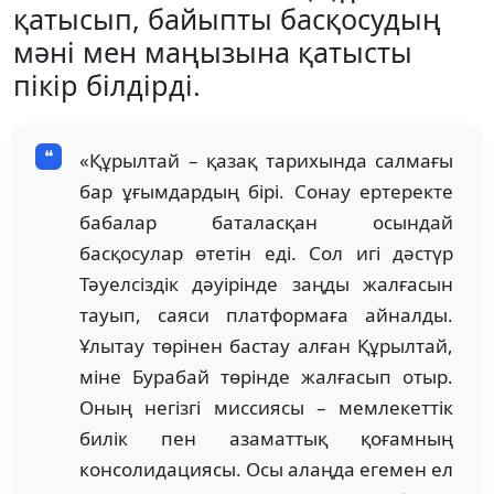
қатысып, байыпты басқосудың
мәні мен маңызына қатысты
пікір білдірді.
«Құрылтай – қазақ тарихында салмағы
бар ұғымдардың бірі. Сонау ертеректе
бабалар баталасқан осындай
басқосулар өтетін еді. Сол игі дәстүр
Тәуелсіздік дәуірінде заңды жалғасын
тауып, саяси платформаға айналды.
Ұлытау төрінен бастау алған Құрылтай,
міне Бурабай төрінде жалғасып отыр.
Оның негізгі миссиясы – мемлекеттік
билік пен азаматтық қоғамның
консолидациясы. Осы алаңда егемен ел