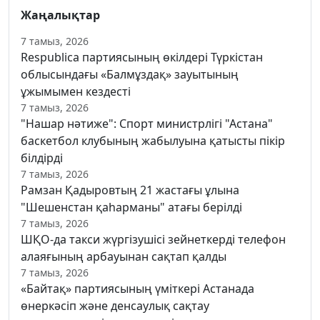
Жаңалықтар
7 тамыз, 2026
Respublica партиясының өкілдері Түркістан
облысындағы «Балмұздақ» зауытының
ұжымымен кездесті
7 тамыз, 2026
"Нашар нәтиже": Спорт министрлігі "Астана"
баскетбол клубының жабылуына қатысты пікір
білдірді
7 тамыз, 2026
Рамзан Қадыровтың 21 жастағы ұлына
"Шешенстан қаһарманы" атағы берілді
7 тамыз, 2026
ШҚО-да такси жүргізушісі зейнеткерді телефон
алаяғының арбауынан сақтап қалды
7 тамыз, 2026
«Байтақ» партиясының үміткері Астанада
өнеркәсіп және денсаулық сақтау