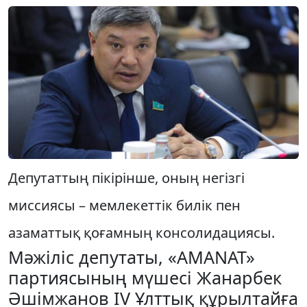
Депутаттың пікірінше, оның негізгі
миссиясы – мемлекеттік билік пен
азаматтық қоғамның консолидациясы.
Мәжіліс депутаты, «AMANAT»
партиясының мүшесі Жанарбек
Әшімжанов IV Ұлттық құрылтайға