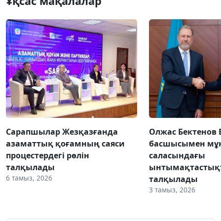
Ұқсас мақалалар
Сарапшылар Жезқазғанда
Олжас Бектенов 
азаматтық қоғамның саяси
басшысымен мұн
процестердегі рөлін
саласындағы
талқылады
ынтымақтастық
6 тамыз, 2026
талқылады
3 тамыз, 2026