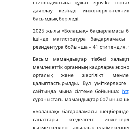
стипендиясына құжат egov.kz порт
даярлау кезінде инженерлік-тех
басымдық беріледі.
2025 жылы «Болашақ» бағдарламасы б
ішінде магистратура бағдарламасы
резидентура бойынша – 41 стипендия,
Басым мамандықтар тізбесі халықты
мемлекеттік органның кадрларға экон
орталық және жергілікті мемлек
қалыптастырылды. Бұл үміткерлерге
сайтында мына сілтеме бойынша:
ht
сұраныстағы мамандықтар бойынша шет
«Болашақ» бағдарламасы шеңберінде
санаттары көзделген: инженерл
қызметкерлері, ауылдық елдімекенне