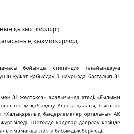
ның қызметкерлері;
 саласының қызметкерлері;
.
ламасы бойынша стипендия тағайындауға
у үшін құжат қабылдау 3 наурызда басталып 31
р мен 31 желтоқсан аралығында өтеді. «Ғылыми
ша өтінім қабылдау Астана қаласы, Сығанақ
н «Халықаралық бағдарламалар орталығы» АҚ
 жүргізіледі. Шетелде кадрлар даярлау кезінде
алық мамандықтарға басымдық беріледі.