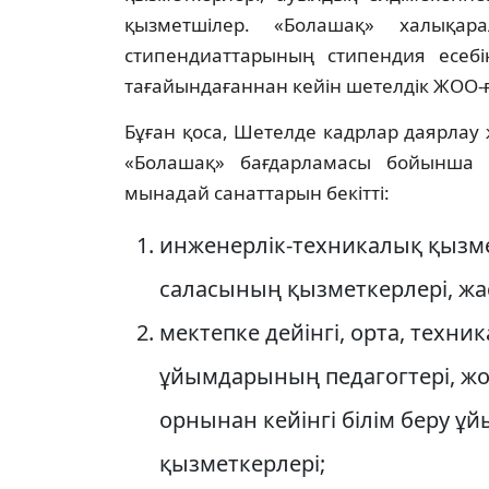
қызметшілер. «Болашақ» халықар
стипендиаттарының стипендия есебін
тағайындағаннан кейін шетелдік ЖОО-ға
Бұған қоса, Шетелде кадрлар даярлау
«Болашақ» бағдарламасы бойынша 
мынадай санаттарын бекітті:
инженерлік-техникалық қызме
саласының қызметкерлері, ж
мектепке дейінгі, орта, техник
ұйымдарының педагогтері, жо
орнынан кейінгі білім беру ұ
қызметкерлері;