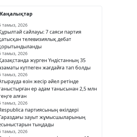
Жаңалықтар
5 тамыз, 2026
Құрылтай сайлауы: 7 саяси партия
қатысқан телевизиялық дебат
қорытындыланды
5 тамыз, 2026
Қазақстанда жүрген Үндістанның 35
азаматы күтпеген жағдайға тап болды
5 тамыз, 2026
Атырауда өзін жесір әйел ретінде
таныстырған ер адам танысынан 2,5 млн
теңге алған
5 тамыз, 2026
Respublica партиясының өкілдері
Тараздағы зауыт жұмысшыларының
ұсыныстарын тыңдады
5 тамыз, 2026