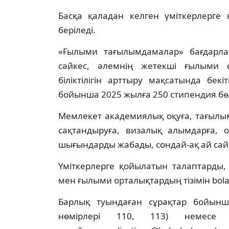
Басқа қаладан келген үміткерлерге 
беріледі.
«Ғылыми тағылымдамалар» бағдарл
сәйкес, әлемнің жетекші ғылыми 
біліктілігін арттыру мақсатында бе
бойынша 2025 жылға 250 стипендия бөл
Мемлекет академиялық оқуға, тағылы
сақтандыруға, визалық алымдарға, 
шығындарды жабады, сондай-ақ ай сай
Үміткерлерге қойылатын талаптарды,
мен ғылыми орталықтардың тізімін bola
Барлық туындаған сұрақтар бойынша
нөмірлері 110, 113) немесе э