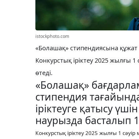
istockphoto.com
«Болашақ» стипендиясына құжат 
Конкурстық іріктеу 2025 жылғы 1
өтеді.
«Болашақ» бағдарл
стипендия тағайында
іріктеуге қатысу үші
наурызда басталып 1
Конкурстық іріктеу 2025 жылғы 1 сәуір