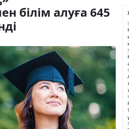
н білім алуға 645
нді