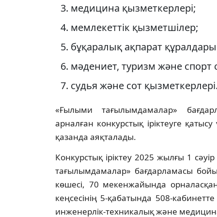
медицина қызметкерлері;
мемлекеттік қызметшілер;
бұқаралық ақпарат құралдары
мәдениет, туризм және спорт
судья және сот қызметкерлері
«Ғылыми тағылымдамалар» бағдар
арналған конкурстық іріктеуге қатыс
қазанда аяқталады.
Конкурстық іріктеу 2025 жылғы 1 сәуі
тағылымдамалар» бағдарламасы бойын
көшесі, 70 мекенжайында орналасқа
кеңсесінің 5-қабатында 508-кабинетте
инженерлік-техникалық және медицин