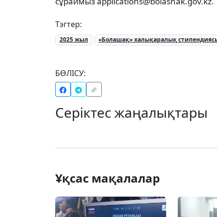
сұраймыз applications@bolashak.gov.kz.
Тэгтер:
2025 жыл
«Болашақ» халықаралық стипендияс
БӨЛІСУ:
Серіктес жаңалықтары
Ұқсас мақалалар