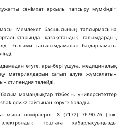
құжатты сенімхат арқылы тапсыру мүмкіндігі
амасы Мемлекет басшысының тапсырмасына
орталықтарында қазақстандық ғалымдардың
кітілді. Ғылыми тағылымдамалар бағдарламасы
інді.
мдамадан өтуге, ары-бері ұшуға, медициналық
оқу материалдарын сатып алуға жұмсалатын
ын стипендия төлейді.
 басым мамандықтар тізбесін, университеттер
shak.gov.kz сайтынан көруге болады.
 мына нөмірлерге: 8 (7172) 76-90-76 (ішкі
лектрондық поштаға хабарласуыңызды