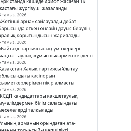
Түркістанда көшеде дрифт жасаған 19
жастағы жүргізуші жазаланды
5 тамыз, 2026
«Жетінші арна» сайлауалды дебат
барысында өткен онлайн дауыс берудің
аралық қорытындысын жариялады
5 тамыз, 2026
«Байтақ» партиясының үміткерлері
маңғыстаулық жұмысшылармен кездесті
5 тамыз, 2026
Қазақстан Халық партиясы Ұлытау
облысындағы кәсіпорын
қызметкерлерімен пікір алмасты
5 тамыз, 2026
ЖСДП кандидаттары көкшетаулық
мұғалімдермен білім саласындағы
мәселелерді талқылады
5 тамыз, 2026
Ұлының арманын орындаған ата-
ананың тосынсыйы көпшілікті