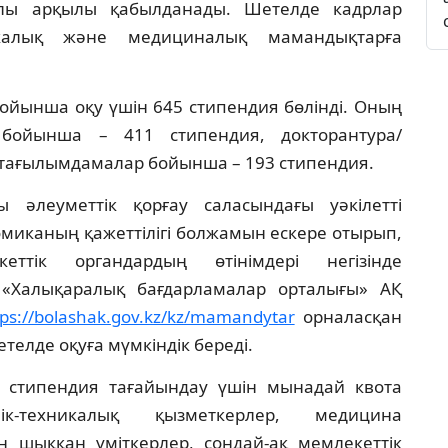
алы арқылы қабылданады. Шетелде кадрлар
никалық және медициналық мамандықтарға
ойынша оқу үшін 645 стипендия бөлінді. Оның
 бойынша – 411 стипендия, докторантура/
 тағылымдамалар бойынша – 193 стипендия.
 әлеуметтік қорғау саласындағы уәкілетті
омиканың қажеттілігі болжамын ескере отырып,
еттік органдардың өтінімдері негізінде
 «Халықаралық бағдарламалар орталығы» АҚ
tps://bolashak.gov.kz/kz/mamandytar
орналасқан
елде оқуға мүмкіндік береді.
 стипендия тағайындау үшін мынадай квота
ік-техникалық қызметкерлер, медицина
н шыққан үміткерлер, сондай-ақ мемлекеттік