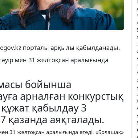
egov.kz порталы арқылы қабылданады.
 сәуір мен 31 желтоқсан аралығында
амасы бойынша
уға арналған конкурстық
н құжат қабылдау 3
7 қазанда аяқталады.
 мен 31 желтоқсан аралығында өтеді. «Болашақ»