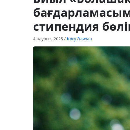
бағдарламасыме
стипендия бөлі
4 наурыз, 2025
/
Інжу Әлихан