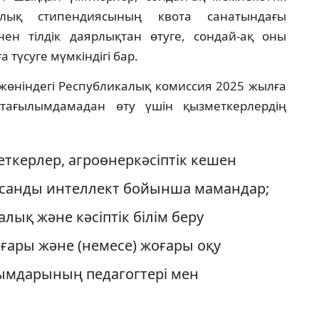
алық стипендиясының квота санатындағы
ен тілдік даярлықтан өтуге, сондай-ақ оны
 түсуге мүмкіндігі бар.
 жөніндегі Республикалық комиссия 2025 жылға
тағылымдамадан өту үшін қызметкерлердің
ткерлер, агроөнеркәсіптік кешен
асанды интеллект бойынша мамандар;
алық және кәсіптік білім беру
ғары және (немесе) жоғары оқу
йымдарының педагогтері мен