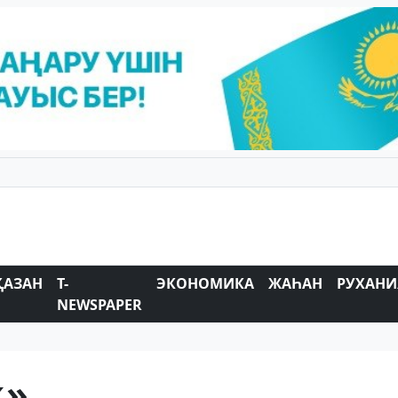
ҚАЗАН
T-
ЭКОНОМИКА
ЖАҺАН
РУХАНИ
NEWSPAPER
қ»