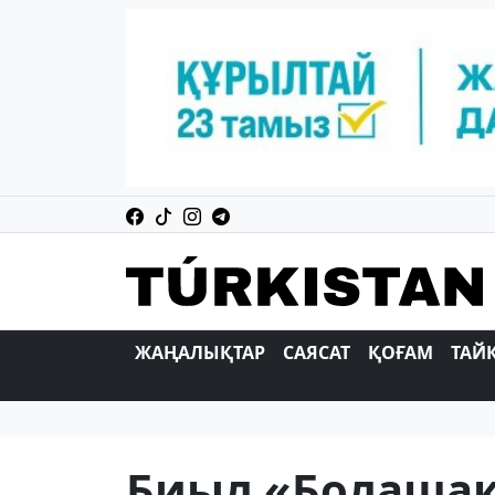
ЖАҢАЛЫҚТАР
САЯСАТ
ҚОҒАМ
ТАЙ
Биыл «Болаша