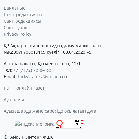
Байланыс
Газет редакциясы
Сайт редакциясы
Сайт туралы
Privacy Policy
ҚР Ақпарат және қоғамдық даму министрлігі,
№KZ36VPY00019169 куәлігі, 08.01.2020 ж.
Астана қаласы, Қонаев көшесі, 12/1
Тел:
+7 (7172) 76-84-66
Email:
turkystan.kz@gmail.com
PDF | онлайн газет
Ауа райы
Ауызашарда және сәресіде оқылатын дұға
© "Айқын-Литер" ЖШС