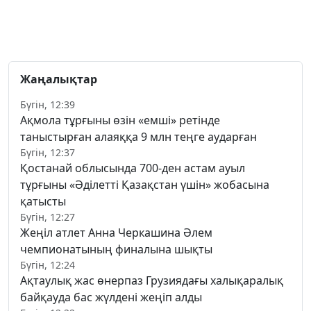
Жаңалықтар
Бүгін, 12:39
Ақмола тұрғыны өзін «емші» ретінде
таныстырған алаяққа 9 млн теңге аударған
Бүгін, 12:37
Қостанай облысында 700-ден астам ауыл
тұрғыны «Әділетті Қазақстан үшін» жобасына
қатысты
Бүгін, 12:27
Жеңіл атлет Анна Черкашина Әлем
чемпионатының финалына шықты
Бүгін, 12:24
Ақтаулық жас өнерпаз Грузиядағы халықаралық
байқауда бас жүлдені жеңіп алды