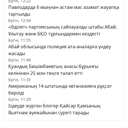
Бүгін, 12:22
Павлодарда 6 мыңнан астам мас азамат жауапқа
тартылды
Бүгін, 12:04
«Әділет» партиясының сайлауалды штабы Абай,
Ұлытау және БҚО тұрғындармен кездесті
Бүгін, 11:55
Абай облысында полиция ата-аналарға үндеу
жасады
Бүгін, 11:46
Қуандық Бишімбаевтың анасы бұрынғы
келінінен 25 млн теңге талап етті
Бүгін, 11:35
Американың 14-штатында эвтаназияға рұқсат
берілді
Бүгін, 11:29
Іздеуде жүрген блогер Қайсар Қамзаның
Вьетнам әуежайынан суреті тарады