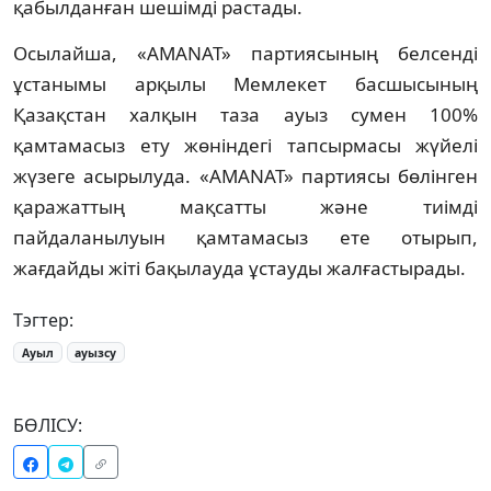
қабылданған шешімді растады.
Осылайша, «AMANAT» партиясының белсенді
ұстанымы арқылы Мемлекет басшысының
Қазақстан халқын таза ауыз сумен 100%
қамтамасыз ету жөніндегі тапсырмасы жүйелі
жүзеге асырылуда. «AMANAT» партиясы бөлінген
қаражаттың мақсатты және тиімді
пайдаланылуын қамтамасыз ете отырып,
жағдайды жіті бақылауда ұстауды жалғастырады.
Тэгтер:
Ауыл
ауызсу
БӨЛІСУ: