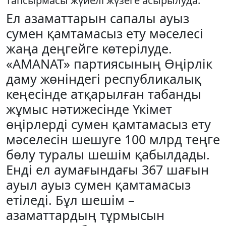
тапсырмасы жүйелі жүзеге асырылуда.
Ел азаматтарын сапалы ауыз
сумен қамтамасыз ету мәселесі
жаңа деңгейге көтерілуде.
«AMANAT» партиясының Өңірлік
даму жөніндегі республикалық
кеңесінде атқарылған табанды
жұмыс нәтижесінде Үкімет
өңірлерді сумен қамтамасыз ету
мәселесін шешуге 100 млрд теңге
бөлу туралы шешім қабылдады.
Енді ел аумағындағы 367 шағын
ауыл ауыз сумен қамтамасыз
етіледі. Бұл шешім –
азаматтардың тұрмысын