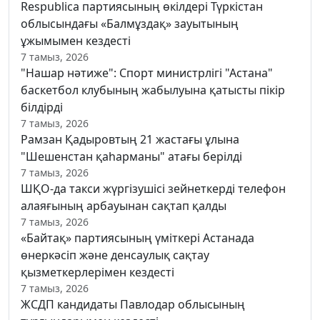
Respublica партиясының өкілдері Түркістан
облысындағы «Балмұздақ» зауытының
ұжымымен кездесті
7 тамыз, 2026
"Нашар нәтиже": Спорт министрлігі "Астана"
баскетбол клубының жабылуына қатысты пікір
білдірді
7 тамыз, 2026
Рамзан Қадыровтың 21 жастағы ұлына
"Шешенстан қаһарманы" атағы берілді
7 тамыз, 2026
ШҚО-да такси жүргізушісі зейнеткерді телефон
алаяғының арбауынан сақтап қалды
7 тамыз, 2026
«Байтақ» партиясының үміткері Астанада
өнеркәсіп және денсаулық сақтау
қызметкерлерімен кездесті
7 тамыз, 2026
ЖСДП кандидаты Павлодар облысының