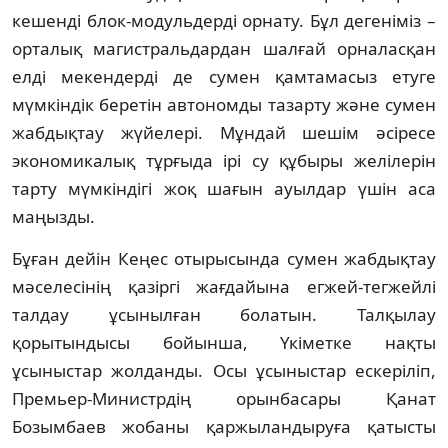
кешенді блок-модульдерді орнату. Бұл дегеніміз –
орталық магистральдардан шалғай орналасқан
елді мекендерді де сумен қамтамасыз етуге
мүмкіндік беретін автономды тазарту және сумен
жабдықтау жүйелері. Мұндай шешім әсіресе
экономикалық тұрғыда ірі су құбыры желілерін
тарту мүмкіндігі жоқ шағын ауылдар үшін аса
маңызды.
Бұған дейін Кеңес отырысында сумен жабдықтау
мәселесінің қазіргі жағдайына егжей-тегжейлі
талдау ұсынылған болатын. Талқылау
қорытындысы бойынша, Үкіметке нақты
ұсыныстар жолданды. Осы ұсыныстар ескеріліп,
Премьер-Министрдің орынбасары Қанат
Бозымбаев жобаны қаржыландыруға қатысты