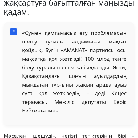
жақсартуға бағытталған маңызды
қадам.
«Сумен қамтамасыз ету проблемасын
шешу туралы алдымызға мақсат
қойдық. Бүгін «AMANAT» партиясы осы
мақсатқа қол жеткізді! 100 млрд теңге
бөлу туралы шешім қабылданды. Яғни,
Қазақстандағы шағын ауылдардың
мыңдаған тұрғыны жақын арада ауыз
суға қол жеткізеді», – деді Кеңес
төрағасы, Мәжіліс депутаты Берік
Бейсенғалиев.
Мәселені шешудің негізгі тетіктерінің бірі –