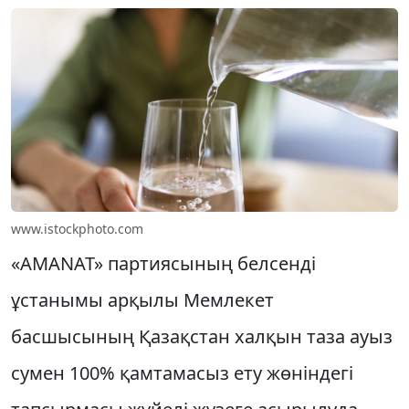
www.istockphoto.com
«AMANAT» партиясының белсенді
ұстанымы арқылы Мемлекет
басшысының Қазақстан халқын таза ауыз
сумен 100% қамтамасыз ету жөніндегі