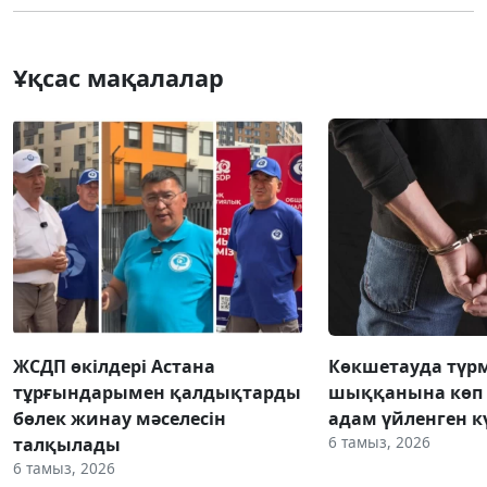
Ұқсас мақалалар
ЖСДП өкілдері Астана
Көкшетауда түр
тұрғындарымен қалдықтарды
шыққанына көп 
бөлек жинау мәселесін
адам үйленген к
6 тамыз, 2026
талқылады
6 тамыз, 2026