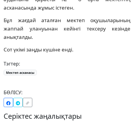
асханасында жұмыс істеген.
Бұл жағдай аталған мектеп оқушыларының
жаппай улануынан кейінгі тексеру кезінде
анықталды.
Сот үкімі заңды күшіне енді.
Тэгтер:
Мектеп асханасы
БӨЛІСУ:
Серіктес жаңалықтары