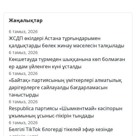
Жаңалықтар
6 тамыз, 2026
ЖСДП өкілдері Астана тұрғындарымен
қалдықтарды бөлек жинау мәселесін талқылады
6 тамыз, 2026
Көкшетауда түрмеден шыққанына көп болмаған
ер адам үйленген күні ұсталды
6 тамыз, 2026
«Байтақ» партиясының үміткерлері алматылық
дәрігерлерге сайлауалды бағдарламасын
таныстырды
6 тамыз, 2026
Respublica партиясы «Шымкентмай» кәсіпорын
ұжымының ұсыныс-пікірін тыңдады
6 тамыз, 2026
Белгілі TikTok блогерді тікелей эфир кезінде