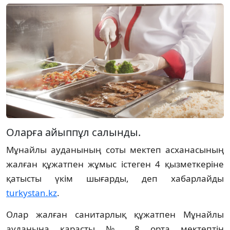
Оларға айыппұл салынды.
Мұнайлы ауданының соты мектеп асханасының
жалған құжатпен жұмыс істеген 4 қызметкеріне
қатысты үкім шығарды, деп хабарлайды
turkystan.kz
.
Олар жалған санитарлық құжатпен Мұнайлы
ауданына қарасты № 8 орта мектептің