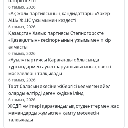
өлтіріп кетті
6 тамыз, 2026
«Ақ жол» партиясының кандидаттары «Үркер-
АШ» ЖШС ұжымымен кездесті
6 тамыз, 2026
Қазақстан Халық партиясы Степногорскте
«Қазақалтын» кәсіпорнының ұжымымен пікір
алмасты
6 тамыз, 2026
«Ауыл» партиясы Қарағанды облысында
тұрғындармен ауыл шаруашылығының өзекті
мәселелерін талқылады
6 тамыз, 2026
Төрт баласын әкесіне жібергісі келмеген әйел
оларды өлтірді деген күдікке ілінді
6 тамыз, 2026
ЖСДП үміткері қарағандылық студенттермен жас
мамандарды жұмыспен қамту мәселесін
талқылады