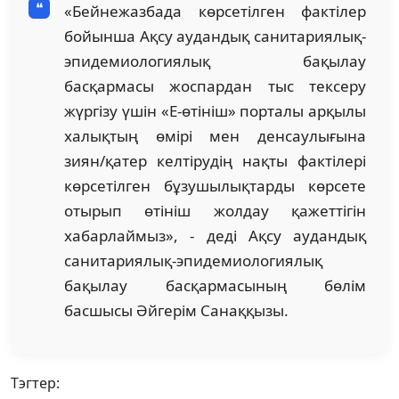
«Бейнежазбада көрсетілген фактілер
бойынша Ақсу аудандық санитариялық-
эпидемиологиялық бақылау
басқармасы жоспардан тыс тексеру
жүргізу үшін «Е-өтініш» порталы арқылы
халықтың өмірі мен денсаулығына
зиян/қатер келтірудің нақты фактілері
көрсетілген бұзушылықтарды көрсете
отырып өтініш жолдау қажеттігін
хабарлаймыз», - деді Ақсу аудандық
санитариялық-эпидемиологиялық
бақылау басқармасының бөлім
басшысы Әйгерім Санаққызы.
Тэгтер: