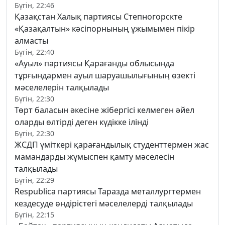
Бүгін, 22:46
Қазақстан Халық партиясы Степногорскте
«Қазақалтын» кәсіпорнының ұжымымен пікір
алмасты
Бүгін, 22:40
«Ауыл» партиясы Қарағанды облысында
тұрғындармен ауыл шаруашылығының өзекті
мәселелерін талқылады
Бүгін, 22:30
Төрт баласын әкесіне жібергісі келмеген әйел
оларды өлтірді деген күдікке ілінді
Бүгін, 22:30
ЖСДП үміткері қарағандылық студенттермен жас
мамандарды жұмыспен қамту мәселесін
талқылады
Бүгін, 22:29
Respublica партиясы Таразда металлургтермен
кездесуде өндірістегі мәселелерді талқылады
Бүгін, 22:15