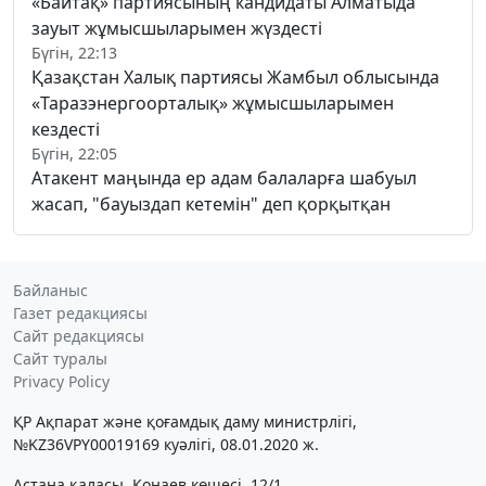
«Байтақ» партиясының кандидаты Алматыда
зауыт жұмысшыларымен жүздесті
Бүгін, 22:13
Қазақстан Халық партиясы Жамбыл облысында
«Таразэнергоорталық» жұмысшыларымен
кездесті
Бүгін, 22:05
Атакент маңында ер адам балаларға шабуыл
жасап, "бауыздап кетемін" деп қорқытқан
Байланыс
Газет редакциясы
Сайт редакциясы
Сайт туралы
Privacy Policy
ҚР Ақпарат және қоғамдық даму министрлігі,
№KZ36VPY00019169 куәлігі, 08.01.2020 ж.
Астана қаласы, Қонаев көшесі, 12/1