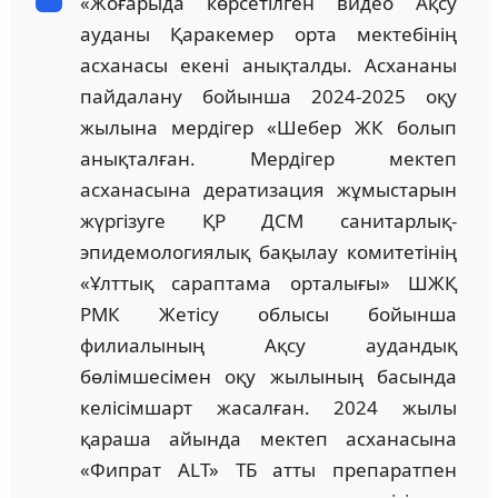
«Жоғарыда көрсетілген видео Ақсу
ауданы Қаракемер орта мектебінің
асханасы екені анықталды. Асхананы
пайдалану бойынша 2024-2025 оқу
жылына мердігер «Шебер ЖК болып
анықталған. Мердігер мектеп
асханасына дератизация жұмыстарын
жүргізуге ҚР ДСМ санитарлық-
эпидемологиялық бақылау комитетінің
«Ұлттық сараптама орталығы» ШЖҚ
РМК Жетісу облысы бойынша
филиалының Ақсу аудандық
бөлімшесімен оқу жылының басында
келісімшарт жасалған. 2024 жылы
қараша айында мектеп асханасына
«Фипрат ALT» ТБ атты препаратпен