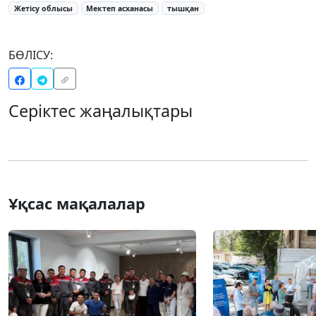
Жетісу облысы
Мектеп асханасы
тышқан
БӨЛІСУ:
Серіктес жаңалықтары
Ұқсас мақалалар