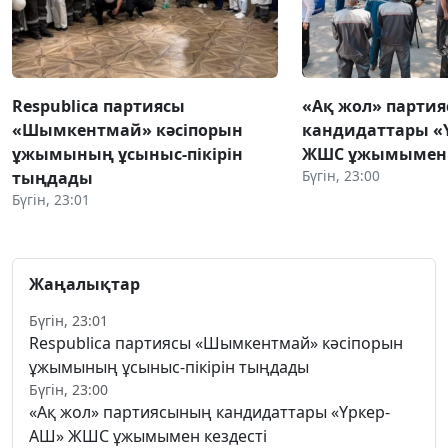
Respublica партиясы
«Ақ жол» парти
«Шымкентмай» кәсіпорын
кандидаттары «
ұжымының ұсыныс-пікірін
ЖШС ұжымымен к
Бүгін, 23:00
тыңдады
Бүгін, 23:01
Жаңалықтар
Бүгін, 23:01
Respublica партиясы «Шымкентмай» кәсіпорын
ұжымының ұсыныс-пікірін тыңдады
Бүгін, 23:00
«Ақ жол» партиясының кандидаттары «Үркер-
АШ» ЖШС ұжымымен кездесті