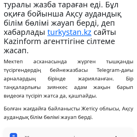
туралы жазба тараған еді. Бұл
оқиға бойынша Ақсу аудандық
білім бөлімі жауап берді, деп
хабарлады
turkystan.kz
сайты
Kazinform агенттігіне сілтеме
жасап.
Мектеп асханасында жүрген тышқанды
түсіргендердің бейнежазбасы Telegram-дағы
арналардың бірінде жарияланған. Бір
таңқаларлығы зиянкес адам жақын барып
видеоға түсіріп жатса да, қашпайды.
Болған жағдайға байланысты Жетісу облысы, Ақсу
аудандық білім бөлімі жауап берді.