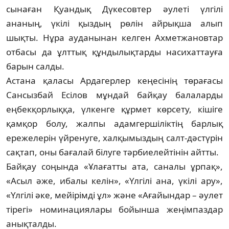
сынаған Қуандық Дүкесовтер әулеті үлгілі
ананың, үкілі қыз­дың рөлін айрықша алып
шықты. Нұра ау­данынан келген Ахметжановтар
отбасы да ұлттық құндылықтарды насихаттауға
барын салды.
Астана қаласы Ардагерлер кеңесінің тө­ра­ғасы
Сансызбай Есілов мұндай байқау бала­ларды
еңбекқорлыққа, үлкенге құрмет көрсету, кішіге
қамқор болу, жалпы адам­гер­шіліктің барлық
ережелерін үйренуге, хал­қымыздың салт-дәстүрін
сақтап, оны баға­лай білуге тәрбиелейтінін айтты.
Байқау соңында «Ұлағатты ата, саналы ұр­пақ»,
«Асыл әже, ибалы келін», «Үлгілі ана, үкілі ару»,
«Үлгілі әке, мейірімді ұл» және «Ағайын­дар – әулет
тірегі» номинациялары бойын­ша жеңімпаздар
анықталды.