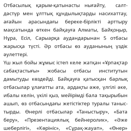
Отбасылық қарым-қатынасты нығайту, салт-
дәстүр мен ұлттық құндылықтарды на­­­сихаттау,
ағайын арасындағы береке-бір­лікті арттыру
мақсатында өткен байқауға Ал­маты, Байқоңыр,
Нұра, Есіл, Сарыарқа ау­дан­дарынан 5 отбасы
жарысқа түсті. Әр от­басы өз ауданының үздік
әулеттері.
Үш жыл бойы жұмыс істеп келе жатқан «Ұр­пақтар
сабақтастығы» жобасы отбасы инс­титутын
дамытуды көздейді. Байқауға қа­тысқан барлық
отбасылар ұлағатты ата, ар­дақты әже, үлгілі әке,
ибалы келін, үкілі қыз, мейірімді бала тақырыбын
ашып, өз от­басындағы жетістіктер туралы таныс­
тыр­ды. Өнерлі отбасылар «Таныстыру», «Ба­та
беру», «Презентациялық бейнеролик», «Әже
шеберлігі», «Көрініс», «Сұрақ-жауап», «Өнер»