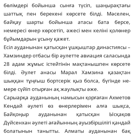
бөлімдері бойынша сынға түсіп, шаңы­рақтағы
шаттық пен берекені көрсете біл­ді. Мәселен,
байқау шарты бойынша ата­сы бата берсе,
немересі өнер көрсетіп, әже­сі мен келіні қолөнер
бұйымдарын ұсы­ну қажет.
Есіл ауданынан қатысқан ұшқыштар династиясы –
Хамзиндер отбасы бір әулет­те авиация саласында
28 адам жұмыс істей­тінін мақтанышпен көрсете
білді. Әулет анасы Марал Хамзина қазақтан
шыққан тұңғыш бортсерік қыз болса, бүгінде не­
мере сүйіп отырған ақ жаулықты әже.
Сарыарқа ауданының намысын қорға­ған Ахметов
Кендай әулеті өз өнерлерімен алға шықса,
Байқоңыр ауданынан қатысқан Ысқақов
Дүйсенхан әулеті ағайынның ауыз­­біршілігі қандай
болатынын танытты. Алматы ауданынан бақ