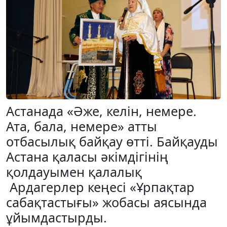
Астанада «Әже, келін, немере.
Ата, бала, немере» атты
отбасылық байқау өтті. Байқауды
Астана қаласы әкімдігінің
қолдауымен қалалық
Ардагерлер кеңесі «Ұрпақтар
сабақтастығы» жобасы аясында
ұйымдастырды.