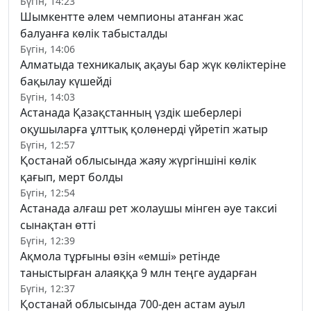
Бүгін, 14:23
Шымкентте әлем чемпионы атанған жас
балуанға көлік табысталды
Бүгін, 14:06
Алматыда техникалық ақауы бар жүк көліктеріне
бақылау күшейді
Бүгін, 14:03
Астанада Қазақстанның үздік шеберлері
оқушыларға ұлттық қолөнерді үйретіп жатыр
Бүгін, 12:57
Қостанай облысында жаяу жүргіншіні көлік
қағып, мерт болды
Бүгін, 12:54
Астанада алғаш рет жолаушы мінген әуе таксиі
сынақтан өтті
Бүгін, 12:39
Ақмола тұрғыны өзін «емші» ретінде
таныстырған алаяққа 9 млн теңге аударған
Бүгін, 12:37
Қостанай облысында 700-ден астам ауыл