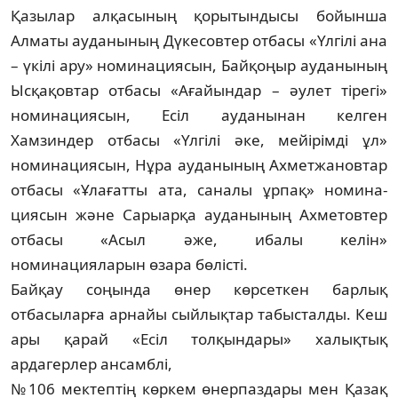
Қазылар алқасының қорытындысы бойын­ша
Алматы ауданының Дүкесовтер от­басы «Үлгілі ана
– үкілі ару» номи­на­ция­сын, Байқоңыр ауданының
Ысқақовтар от­басы «Ағайындар – әулет тірегі»
номина­ция­сын, Есіл ауданынан келген
Хамзиндер от­басы «Үлгілі әке, мейірімді ұл»
номина­ци­ясын, Нұра ауданының Ахметжановтар
от­басы «Ұлағатты ата, саналы ұрпақ» номи­на­
циясын және Сарыарқа ауданының Ахме­товтер
отбасы «Асыл әже, ибалы ке­лін»
номинацияларын өзара бөлісті.
Байқау соңында өнер көрсеткен бар­лық
отбасыларға арнайы сыйлықтар та­быс­талды. Кеш
ары қарай «Есіл толқын­дары» халықтық
ардагерлер ансамблі,
№106 мектептің көркем өнерпаздары мен Қа­зақ