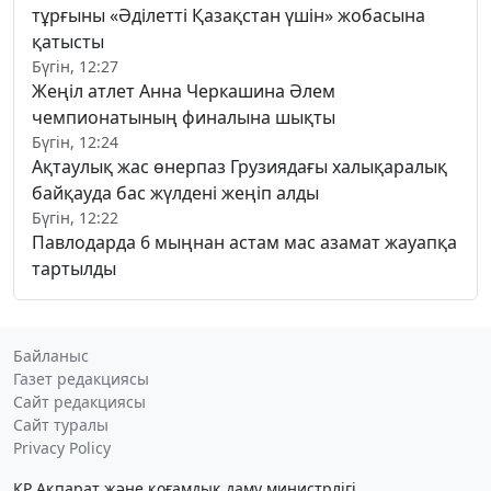
тұрғыны «Әділетті Қазақстан үшін» жобасына
қатысты
Бүгін, 12:27
Жеңіл атлет Анна Черкашина Әлем
чемпионатының финалына шықты
Бүгін, 12:24
Ақтаулық жас өнерпаз Грузиядағы халықаралық
байқауда бас жүлдені жеңіп алды
Бүгін, 12:22
Павлодарда 6 мыңнан астам мас азамат жауапқа
тартылды
Байланыс
Газет редакциясы
Сайт редакциясы
Сайт туралы
Privacy Policy
ҚР Ақпарат және қоғамдық даму министрлігі,