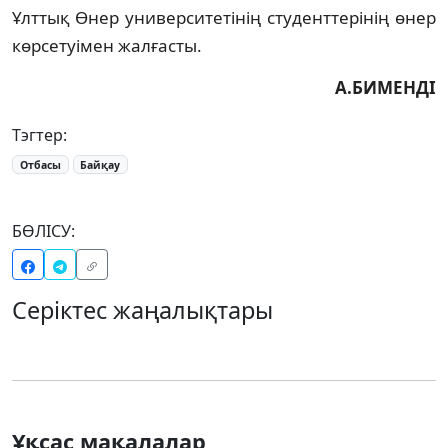
Ұлттық Өнер университетінің сту­денттерінің өнер
көрсетуімен жал­ғасты.
А.БИМЕНДІ
Тэгтер:
Отбасы
Байқау
БӨЛІСУ:
Серіктес жаңалықтары
Ұқсас мақалалар