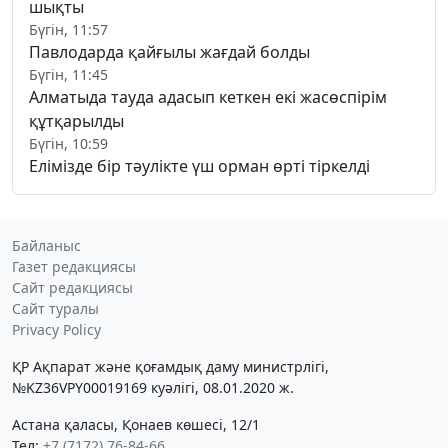
шықты
Бүгін, 11:57
Павлодарда қайғылы жағдай болды
Бүгін, 11:45
Алматыда тауда адасып кеткен екі жасөспірім
құтқарылды
Бүгін, 10:59
Елімізде бір тәулікте үш орман өрті тіркелді
Байланыс
Газет редакциясы
Сайт редакциясы
Сайт туралы
Privacy Policy
ҚР Ақпарат және қоғамдық даму министрлігі,
№KZ36VPY00019169 куәлігі, 08.01.2020 ж.
Астана қаласы, Қонаев көшесі, 12/1
Тел:
+7 (7172) 76-84-66