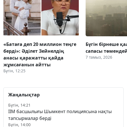
«Батаға деп 20 миллион теңге
Бүгін бірнеше қа
берді»: Әділет Зейнелдің
сапасы төмендей
7 тамыз, 2026
анасы қаражатты қайда
жұмсағанын айтты
Бүгін, 12:25
Жаңалықтар
Бүгін, 14:21
ІІМ басшылығы Шымкент полициясына нақты
тапсырмалар берді
Бүгін, 14:00