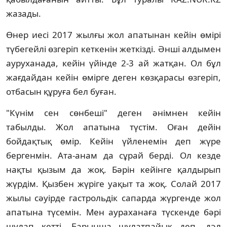
жазады.
Өнер иесі 2017 жылғы жол апатынан кейін өмірі
түбегейлі өзгеріп кеткенін жеткізді. Әнші алдымен
ауруханада, кейін үйінде 2-3 ай жатқан. Ол бұл
жағдайдан кейін өмірге деген көзқарасы өзгеріп,
отбасын құруға бел буған.
"Күнім сен сөнбеші" деген әнімнен кейін
табылды. Жол апатына түстім. Оған дейін
бойдақтық өмір. Кейін үйленемін деп жүре
бергенмін. Ата-анам да сұрай берді. Ол кезде
нақты қызым да жоқ. Бәрін кейінге қалдырып
жүрдім. Қызбен жүріге уақыт та жоқ. Солай 2017
жылы сәуірде гастрольдік сапарда жүргенде жол
апатына түсемін. Мен аураханаға түскенде бәрі
шулап кетті. Барынша шулатпайық деп, дәл