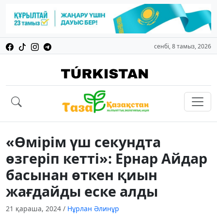
сенбі, 8 тамыз, 2026
«Өмірім үш секундта
өзгеріп кетті»: Ернар Айдар
басынан өткен қиын
жағдайды еске алды
21 қараша, 2024
/
Нұрлан Әлинұр