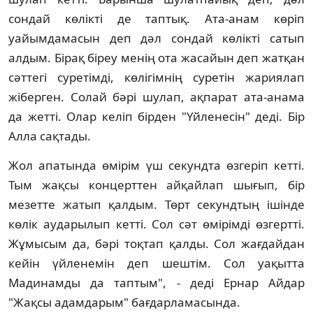
сондай көлікті де таптық. Ата-анам көріп
уайымдамасын деп дәл сондай көлікті сатып
алдым. Бірақ біреу менің ота жасайын деп жатқан
сәттегі суретімді, көлігімнің суретін жариялап
жіберген. Солай бәрі шулап, ақпарат ата-анама
да жетті. Олар келіп бірден "Үйленесін" деді. Бір
Алла сақтады.
Жол апатында өмірім үш секундта өзгеріп кетті.
Тым жақсы концерттен айқайлап шығып, бір
мезетте жатып қалдым. Төрт секундтың ішінде
көлік аударылып кетті. Сол сәт өмірімді өзгертті.
Жұмысым да, бәрі тоқтап қалды. Сол жағдайдан
кейін үйленемін деп шештім. Сол уақытта
Мадинамды да таптым", - деді Ернар Айдар
"Жақсы адамдарым" бағдарламасында.