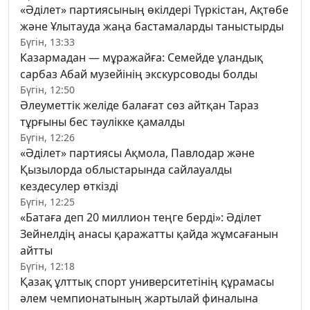
«Әділет» партиясының өкілдері Түркістан, Ақтөбе
және Ұлытауда жаңа бастамаларды таныстырды
Бүгін, 13:33
Казармадан — мұражайға: Семейде ұландық
сарбаз Абай музейінің экскурсоводы болды
Бүгін, 12:50
Әлеуметтік желіде балағат сөз айтқан Тараз
тұрғыны бес тәулікке қамалды
Бүгін, 12:26
«Әділет» партиясы Ақмола, Павлодар және
Қызылорда облыстарында сайлауалды
кездесулер өткізді
Бүгін, 12:25
«Батаға деп 20 миллион теңге берді»: Әділет
Зейнелдің анасы қаражатты қайда жұмсағанын
айтты
Бүгін, 12:18
Қазақ ұлттық спорт университетінің құрамасы
әлем чемпионатының жартылай финалына