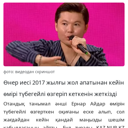
фото: видеодан скриншот
Өнер иесі 2017 жылғы жол апатынан кейін
өмірі түбегейлі өзгеріп кеткенін жеткізді
Отандық танымал әнші Ернар Айдар өмірін
түбегейлі өзгерткен оқиғаны еске алып, сол
жағдайдан кейін қандай маңызды шешім
қабылдағанын айтты. Бұл туралы KAZ.NUR.KZ