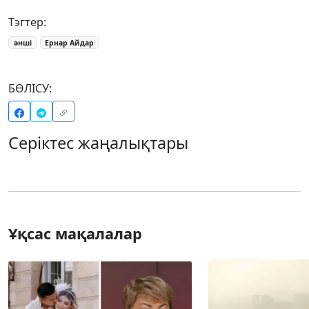
Тэгтер:
әнші
Ернар Айдар
БӨЛІСУ:
Серіктес жаңалықтары
Ұқсас мақалалар