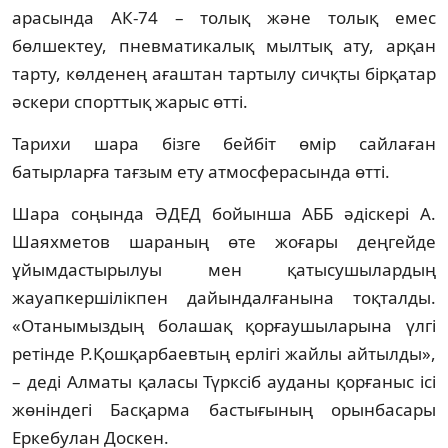
арасында АК-74 – толық және толық емес
бөлшектеу, пневматикалық мылтық ату, арқан
тарту, көлденең ағаштан тартылу сичқты бірқатар
әскери спорттық жарыс өтті.
Тарихи шара бізге бейбіт өмір сайлаған
батырларға тағзым ету атмосферасында өтті.
Шара соңында ӘДЕД бойынша АББ әдіскері А.
Шаяхметов шараның өте жоғары деңгейде
ұйымдастырылуы мен қатысушылардың
жауапкершілікпен дайындалғанына тоқталды.
«Отанымыздың болашақ қорғаушыларына үлгі
ретінде Р.Қошқарбаевтың ерлігі жайлы айтылды»,
– деді Алматы қаласы Түрксіб ауданы қорғаныс ісі
жөніндегі Басқарма бастығының орынбасары
Еркебулан Доскен.