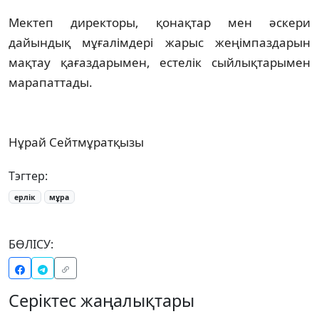
Мектеп директоры, қонақтар мен әскери
дайындық мұғалімдері жарыс жеңімпаздарын
мақтау қағаздарымен, естелік сыйлықтарымен
марапаттады.
Нұрай Сейтмұратқызы
Тэгтер:
ерлік
мұра
БӨЛІСУ:
Серіктес жаңалықтары