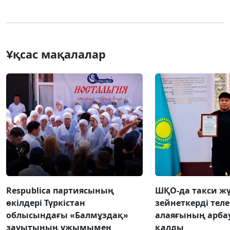
Ұқсас мақалалар
Respublica партиясының
ШҚО-да такси жү
өкілдері Түркістан
зейнеткерді тел
облысындағы «Балмұздақ»
алаяғының арба
зауытының ұжымымен
қалды