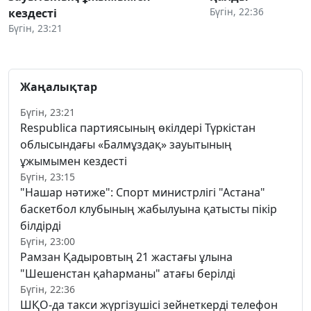
Бүгін, 22:36
кездесті
Бүгін, 23:21
Жаңалықтар
Бүгін, 23:21
Respublica партиясының өкілдері Түркістан
облысындағы «Балмұздақ» зауытының
ұжымымен кездесті
Бүгін, 23:15
"Нашар нәтиже": Спорт министрлігі "Астана"
баскетбол клубының жабылуына қатысты пікір
білдірді
Бүгін, 23:00
Рамзан Қадыровтың 21 жастағы ұлына
"Шешенстан қаһарманы" атағы берілді
Бүгін, 22:36
ШҚО-да такси жүргізушісі зейнеткерді телефон