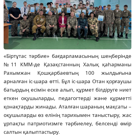
«Біртұтас тәрбие» бағдарламасының шеңберінде
№11 КММ-де Қазақстанның Халық қаһарманы
Рахымжан Қошқарбаевтың 100 жылдығына
арналған іс-шара өтті. Бұл іс-шара Отан қорғаушы
батырдың есімін еске алып, құрмет білдіруге ниет
еткен оқушыларды, педагогтерді және құрметті
қонақтарды жинады. Аталған шараның мақсаты –
оқушыларды өз елінің тарихымен таныстыру, жас
ұрпақты патриотизмге тәрбиелеу, белсенді өмір
салтын қалыптастыру.