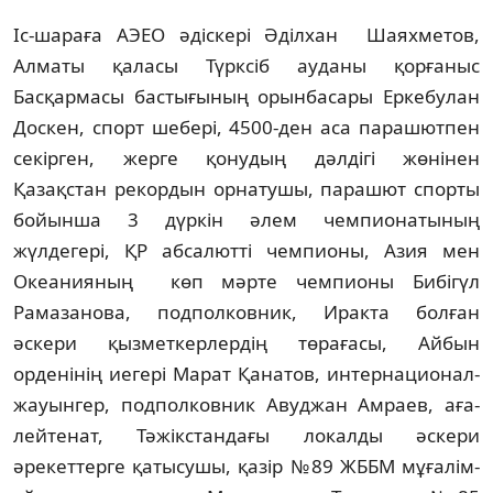
Іс-шараға АЭЕО әдіскері Әділхан Шаяхметов,
Алматы қаласы Түрксіб ауданы қорғаныс
Басқармасы бастығының орынбасары Еркебулан
Доскен, спорт шебері, 4500-ден аса парашютпен
секірген, жерге қонудың дәлдігі жөнінен
Қазақстан рекордын орнатушы, парашют спорты
бойынша 3 дүркін әлем чемпионатының
жүлдегері, ҚР абсалютті чемпионы, Азия мен
Океанияның көп мәрте чемпионы Бибігүл
Рамазанова, подполковник, Иракта болған
әскери қызметкерлердің төрағасы, Айбын
орденінің иегері Марат Қанатов, интернационал-
жауынгер, подполковник Авуджан Амраев, аға-
лейтенат, Тәжікстандағы локалды әскери
әрекеттерге қатысушы, қазір №89 ЖББМ мұғалім-