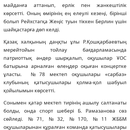
майданға аттанып, ерлік пен жанкештілік
көрсетті. Оның өмірінің ең елеулі кезеңі, бірінші
болып Рейхстагқа Жеңіс туын тіккен Берлин үшін
шайқастарға дөп келді.
Қазақ халқының даңқты ұлы Р.Қошқарбаевтың
мерейтойын тойлау бағдарламасында
патриоттық әндер шырқалып, оқушылар ҰОС
батырына арналған өлеңдер оқыған концертке
ұласты. №78 мектеп оқушылары «сарбаз»
клубының қатысушылары қолма-қол шабуыл
қойылымын көрсетті.
Сонымен қатар мектеп тирінің ашылу салтанаты
болды, онда спорт шебері Б. Рамазанова сөз
сөйледі. №71, №32, №170, №11 ЖББМ
оқушыларынан құралған команда қатысушылары