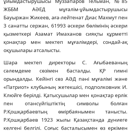
ұйымдастырушысы Муззапаров Тельман, №85
ЖББМ АӘЕД мұғалім-ұйымдастырушысы
Бауыржан Жикеев, аға-лейтенат Диас Махмут пен
3 санатты сержан, 61993 әскери бөлімінің әскери
қызметкері Азамат Имаханов сияқты құрметті
қонақтар мен мектеп мұғалімдері, сондай-ақ
оқушылары атсалысты.
Шара мектеп директоры С. Ағыбаеваның
сәлемдеме сөзімен басталды. ҚР гимні
орындалды. Кейінгі сөз АӘД пәні мұғалімі және
«Патриот» клубының жетекшісі, подполковник И.
Клюйге берілді. Қатысушылар мен қонақтар ерлік
пен отансүйгіштіктің символы болған
Р.Қошқарбаевтың өмірбаянымен танысты.
Р.Қошқарбаев 1923 жылы Қазақстанда дүниеге
келгені белгілі. Соғыс басталысымен өз еркімен