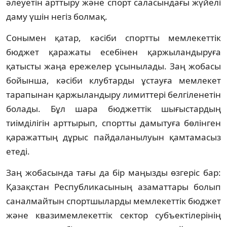
әлеуетін арттыру және спорт саласындағы жүйелі
даму үшін негіз болмақ.
Сонымен қатар, кәсіби спортты мемлекеттік
бюджет қаражаты есебінен қаржыландыруға
қатысты жаңа ережелер ұсынылады. Заң жобасы
бойынша, кәсіби клубтарды ұстауға мемлекет
тарапынан қаржыландыру лимиттері белгіленетін
болады. Бұл шара бюджеттік шығыстардың
тиімділігін арттырып, спортты дамытуға бөлінген
қаражаттың дұрыс пайдаланылуын қамтамасыз
етеді.
Заң жобасында тағы да бір маңызды өзгеріс бар:
Қазақстан Республикасының азаматтары болып
саналмайтын спортшыларды мемлекеттік бюджет
және квазимемлекеттік сектор субъектілерінің