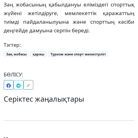
Заң жобасының қабылдануы еліміздегі спорттық
жүйені жетілдіруге, мемлекеттік қаражаттың
тиімді пайдаланылуына және спорттың кәсіби
деңгейде дамуына серпін береді.
Тэгтер:
Заң жобасы
қаржы
Туризм және спорт министрлігі
БӨЛІСУ:
Серіктес жаңалықтары