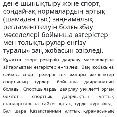
дене шынықтыру және спорт,
сондай-ақ нормалардың артық
(шамадан тыс) заңнамалық
регламенттелуін болғызбау
мәселелері бойынша өзгерістер
мен толықтырулар енгізу
туралы» заң жобасын әзірледі.
Құжатта спорт резервін даярлау мәселелеріне
айтарлықтай өзгерістер енгізіледі. Заң жобасына
сәйкес, спорт резерві тек жоғары жетістіктер
спортының түрлері бойынша даярланатын
болады. Спортшыларды даярлау уәкілетті орган
бекітетін спорттық даярлықтың ұлттық
стандарттарына сәйкес қатаң түрде жүргізіледі.
Бұл шара Қазақстанның ұлттық құрамасының