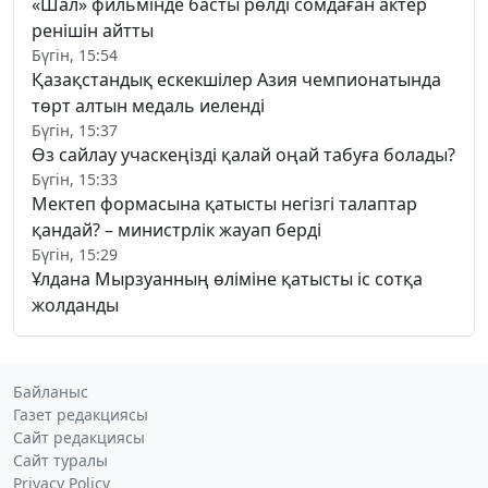
«Шал» фильмінде басты рөлді сомдаған актер
ренішін айтты
Бүгін, 15:54
Қазақстандық ескекшілер Азия чемпионатында
төрт алтын медаль иеленді
Бүгін, 15:37
Өз сайлау учаскеңізді қалай оңай табуға болады?
Бүгін, 15:33
Мектеп формасына қатысты негізгі талаптар
қандай? – министрлік жауап берді
Бүгін, 15:29
Ұлдана Мырзуанның өліміне қатысты іс сотқа
жолданды
Байланыс
Газет редакциясы
Сайт редакциясы
Сайт туралы
Privacy Policy