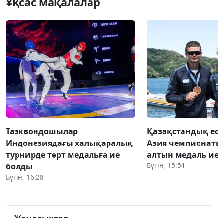
Ұқсас мақалалар
Таэквондошылар
Қазақстандық е
Индонезиядағы халықаралық
Азия чемпионат
турнирде төрт медальға ие
алтын медаль ие
Бүгін, 15:54
болды
Бүгін, 16:28
Жаңалықтар