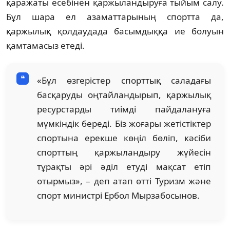
қаражаты есебінен қаржыландыруға тыйым салу.
Бұл шара ел азаматтарының спортта да,
қаржылық қолдаудада басымдыққа ие болуын
қамтамасыз етеді.
«Бұл өзгерістер спорттық саладағы
басқаруды оңтайландырып, қаржылық
ресурстарды тиімді пайдалануға
мүмкіндік береді. Біз жоғары жетістіктер
спортына ерекше көңіл бөліп, кәсіби
спорттың қаржыландыру жүйесін
тұрақты әрі әділ етуді мақсат етіп
отырмыз», – деп атап өтті Туризм және
спорт министрі Ербол Мырзабосынов.