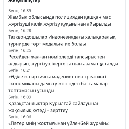
Бүгін, 16:39
Жамбыл облысында полициядан қашқан мас
жүргізуші көлік жүргізу құқығынан айырылды
Бүгін, 16:28
Таэквондошылар Индонезиядағы халықаралық
турнирде төрт медальға ие болды
Бүгін, 16:25
Ресейден жалған нөмірлерді тапсырыспен
алдырып, жүргізушілерге сатқан азамат ұсталды
Бүгін, 16:21
«Әділет» партиясы мәдениет пен креативті
экономиканы дамыту жөніндегі бастамалар
топтамасын ұсынды
Бүгін, 16:09
Қазақстандықтар Құрылтай сайлауынан
жақсылық күтеді – зерттеу
Бүгін, 16:06
«Пәтерімнің жоқтығынан үйленбей жүрмін»: