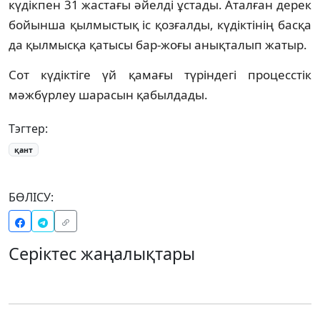
күдікпен 31 жастағы әйелді ұстады. Аталған дерек
бойынша қылмыстық іс қозғалды, күдіктінің басқа
да қылмысқа қатысы бар-жоғы анықталып жатыр.
Сот күдіктіге үй қамағы түріндегі процесстік
мәжбүрлеу шарасын қабылдады.
Тэгтер:
қант
БӨЛІСУ:
Серіктес жаңалықтары