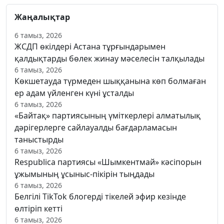
Жаңалықтар
6 тамыз, 2026
ЖСДП өкілдері Астана тұрғындарымен
қалдықтарды бөлек жинау мәселесін талқылады
6 тамыз, 2026
Көкшетауда түрмеден шыққанына көп болмаған
ер адам үйленген күні ұсталды
6 тамыз, 2026
«Байтақ» партиясының үміткерлері алматылық
дәрігерлерге сайлауалды бағдарламасын
таныстырды
6 тамыз, 2026
Respublica партиясы «Шымкентмай» кәсіпорын
ұжымының ұсыныс-пікірін тыңдады
6 тамыз, 2026
Белгілі TikTok блогерді тікелей эфир кезінде
өлтіріп кетті
6 тамыз, 2026