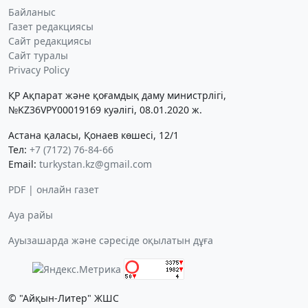
Байланыс
Газет редакциясы
Сайт редакциясы
Сайт туралы
Privacy Policy
ҚР Ақпарат және қоғамдық даму министрлігі,
№KZ36VPY00019169 куәлігі, 08.01.2020 ж.
Астана қаласы, Қонаев көшесі, 12/1
Тел:
+7 (7172) 76-84-66
Email:
turkystan.kz@gmail.com
PDF | онлайн газет
Ауа райы
Ауызашарда және сәресіде оқылатын дұға
© "Айқын-Литер" ЖШС