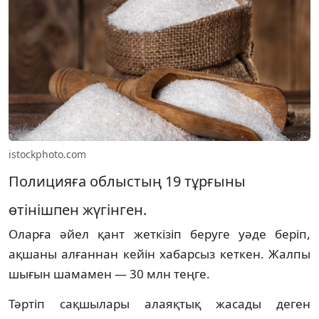
istockphoto.com
Полицияға облыстың 19 тұрғыны
өтінішпен жүгінген.
Оларға әйел қант жеткізіп беруге уәде беріп,
ақшаны алғаннан кейін хабарсыз кеткен. Жалпы
шығын шамамен — 30 млн теңге.
Тәртіп сақшылары алаяқтық жасады деген