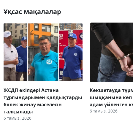
Ұқсас мақалалар
ЖСДП өкілдері Астана
Көкшетауда түр
тұрғындарымен қалдықтарды
шыққанына көп 
бөлек жинау мәселесін
адам үйленген к
6 тамыз, 2026
талқылады
6 тамыз, 2026