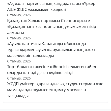
«Ақ жол» партиясының кандидаттары «Үркер-
АШ» ЖШС ұжымымен кездесті
6 тамыз, 2026
Қазақстан Халық партиясы Степногорскте
«Қазақалтын» кәсіпорнының ұжымымен пікір
алмасты
6 тамыз, 2026
«Ауыл» партиясы Қарағанды облысында
тұрғындармен ауыл шаруашылығының өзекті
мәселелерін талқылады
6 тамыз, 2026
Төрт баласын әкесіне жібергісі келмеген әйел
оларды өлтірді деген күдікке ілінді
6 тамыз, 2026
ЖСДП үміткері қарағандылық студенттермен жас
мамандарды жұмыспен қамту мәселесін
талқылады