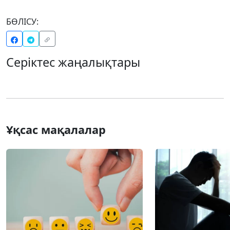
БӨЛІСУ:
Серіктес жаңалықтары
Ұқсас мақалалар