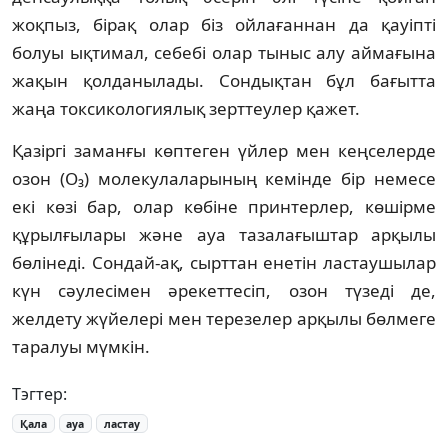
жоқпыз, бірақ олар біз ойлағаннан да қауіпті
болуы ықтимал, себебі олар тыныс алу аймағына
жақын қолданылады. Сондықтан бұл бағытта
жаңа токсикологиялық зерттеулер қажет.
Қазіргі заманғы көптеген үйлер мен кеңселерде
озон (O₃) молекулаларының кемінде бір немесе
екі көзі бар, олар көбіне принтерлер, көшірме
құрылғылары және ауа тазалағыштар арқылы
бөлінеді. Сондай-ақ, сырттан енетін ластаушылар
күн сәулесімен әрекеттесіп, озон түзеді де,
желдету жүйелері мен терезелер арқылы бөлмеге
таралуы мүмкін.
Тэгтер:
Қала
ауа
ластау