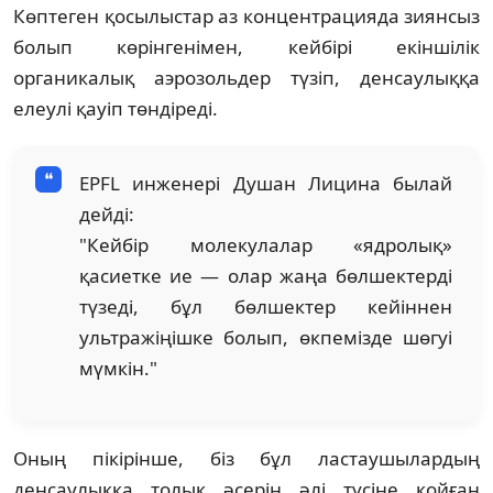
Көптеген қосылыстар аз концентрацияда зиянсыз
болып көрінгенімен, кейбірі екіншілік
органикалық аэрозольдер түзіп, денсаулыққа
елеулі қауіп төндіреді.
EPFL инженері Душан Лицина былай
дейді:
"Кейбір молекулалар «ядролық»
қасиетке ие — олар жаңа бөлшектерді
түзеді, бұл бөлшектер кейіннен
ультражіңішке болып, өкпемізде шөгуі
мүмкін."
Оның пікірінше, біз бұл ластаушылардың
денсаулыққа толық әсерін әлі түсіне қойған