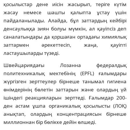
қосылыстар дене иісін жасырып, теріге күтім
жасау немесе шашты қалыпта ұстау үшін
пайдаланылады. Алайда, бұл заттардың кейбірі
денсаулыққа зиян болуы мүмкін, ал қауіпсіз деп
саналатындары да қоршаған ортадағы химиялық
заттармен әрекеттесіп, жаңа, қауіпті
ластаушыларды түзеді.
Швейцариядағы Лозанна федералдық
политехникалық мектебінің (EPFL) ғалымдары
жүргізген зерттеулер бірнеше танымал гигиена
өнімдерінің бөлетін заттарын және олардың үй
ішіндегі реакцияларын зерттеді. Ғалымдар 200-
ден астам ұшпа органикалық қосылысты (ЛОҚ)
анықтап, олардың концентрациясын бірнеше
миллионнан бір бөлікке дейін өлшеді.