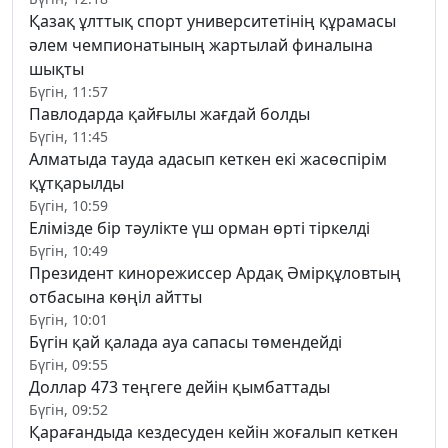
Қазақ ұлттық спорт университетінің құрамасы
әлем чемпионатының жартылай финалына
шықты
Бүгін, 11:57
Павлодарда қайғылы жағдай болды
Бүгін, 11:45
Алматыда тауда адасып кеткен екі жасөспірім
құтқарылды
Бүгін, 10:59
Елімізде бір тәулікте үш орман өрті тіркелді
Бүгін, 10:49
Президент кинорежиссер Ардақ Әмірқұловтың
отбасына көңіл айтты
Бүгін, 10:01
Бүгін қай қалада ауа сапасы төмендейді
Бүгін, 09:55
Доллар 473 теңгеге дейін қымбаттады
Бүгін, 09:52
Қарағандыда кездесуден кейін жоғалып кеткен