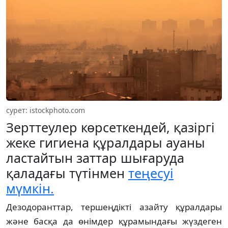
cурет: istockphoto.com
Зерттеулер көрсеткендей, қазіргі
жеке гигиена құралдары ауаны
ластайтын заттар шығаруда
қаладағы түтінмен
теңесуі
мүмкін.
Дезодоранттар, тершеңдікті азайту құралдары
және басқа да өнімдер құрамындағы жүздеген