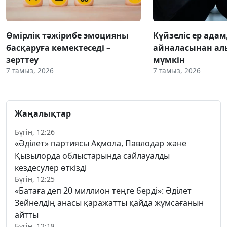
Өмірлік тәжірибе эмоцияны
Күйзеліс ер ада
басқаруға көмектеседі –
айналасынан ал
зерттеу
мүмкін
7 тамыз, 2026
7 тамыз, 2026
Жаңалықтар
Бүгін, 12:26
«Әділет» партиясы Ақмола, Павлодар және
Қызылорда облыстарында сайлауалды
кездесулер өткізді
Бүгін, 12:25
«Батаға деп 20 миллион теңге берді»: Әділет
Зейнелдің анасы қаражатты қайда жұмсағанын
айтты
Бүгін, 12:18