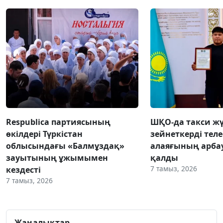
Respublica партиясының
ШҚО-да такси жү
өкілдері Түркістан
зейнеткерді тел
облысындағы «Балмұздақ»
алаяғының арба
зауытының ұжымымен
қалды
7 тамыз, 2026
кездесті
7 тамыз, 2026
Жаңалықтар