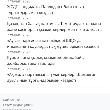
7 тамыз, 2026
ЖСДП кандидаты Павлодар облысының
тұрғындарымен кездесті
7 тамыз, 2026
Қазақстан Халық партиясы Теміртауда кітапхана
және кәсіпорын қызметкерлерімен пікір алмасты
7 тамыз, 2026
«Ауыл» партиясының өкілдері ШҚО-да
инклюзивті қауымдастық мүшелерімен кездесті
7 тамыз, 2026
Курорттағы қорық қызметкерін жабайы
жолбарыс талап тастады
7 тамыз, 2026
«Ақ жол» партиясының үміткерлері Шамалған
ауылының тұрғындарымен кездесті
Байланыс
Газет редакциясы