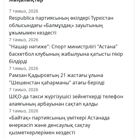
7 тамыз, 2026
Respublica партиясының өкілдері Түркістан
облысындағы «Балмұздақ» зауытының
ұжымымен кездесті
7 тамыз, 2026
"Нашар нәтиже": Спорт министрлігі "Астана"
баскетбол клубының жабылуына қатысты пікір
білдірді
7 тамыз, 2026
Рамзан Қадыровтың 21 жастағы ұлына
"Шешенстан қаһарманы" атағы берілді
7 тамыз, 2026
ШҚО-да такси жүргізушісі зейнеткерді телефон
алаяғының арбауынан сақтап қалды
7 тамыз, 2026
«Байтақ» партиясының үміткері Астанада
өнеркәсіп және денсаулық сақтау
қызметкерлерімен кездесті