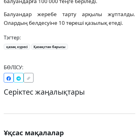
балуандарға 100 000 теңге беріледі.
Балуандар жеребе тарту арқылы жұпталды.
Олардың белдесуіне 10 төреші қазылық етеді.
Тэгтер:
қазақ күресі
Қазақстан барысы
БӨЛІСУ:
Серіктес жаңалықтары
Ұқсас мақалалар