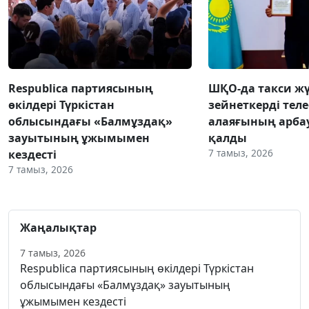
Respublica партиясының
ШҚО-да такси жү
өкілдері Түркістан
зейнеткерді тел
облысындағы «Балмұздақ»
алаяғының арба
зауытының ұжымымен
қалды
7 тамыз, 2026
кездесті
7 тамыз, 2026
Жаңалықтар
7 тамыз, 2026
Respublica партиясының өкілдері Түркістан
облысындағы «Балмұздақ» зауытының
ұжымымен кездесті