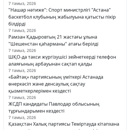
7 тамыз, 2026
"Нашар нәтиже": Спорт министрлігі "Астана"
баскетбол клубының жабылуына қатысты пікір
білдірді
7 тамыз, 2026
Рамзан Қадыровтың 21 жастағы ұлына
"Шешенстан қаһарманы" атағы берілді
7 тамыз, 2026
ШҚО-да такси жүргізушісі зейнеткерді телефон
алаяғының арбауынан сақтап қалды
7 тамыз, 2026
«Байтақ» партиясының үміткері Астанада
өнеркәсіп және денсаулық сақтау
қызметкерлерімен кездесті
7 тамыз, 2026
ЖСДП кандидаты Павлодар облысының
тұрғындарымен кездесті
7 тамыз, 2026
Қазақстан Халық партиясы Теміртауда кітапхана