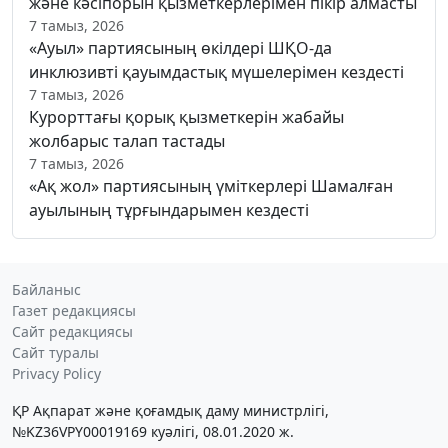
және кәсіпорын қызметкерлерімен пікір алмасты
7 тамыз, 2026
«Ауыл» партиясының өкілдері ШҚО-да
инклюзивті қауымдастық мүшелерімен кездесті
7 тамыз, 2026
Курорттағы қорық қызметкерін жабайы
жолбарыс талап тастады
7 тамыз, 2026
«Ақ жол» партиясының үміткерлері Шамалған
ауылының тұрғындарымен кездесті
Байланыс
Газет редакциясы
Сайт редакциясы
Сайт туралы
Privacy Policy
ҚР Ақпарат және қоғамдық даму министрлігі,
№KZ36VPY00019169 куәлігі, 08.01.2020 ж.