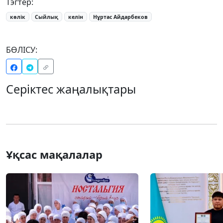
Тэгтер:
көлік
Сыйлық
келін
Нұртас Айдарбеков
БӨЛІСУ:
Серіктес жаңалықтары
Ұқсас мақалалар