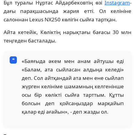
Бұл туралы Нұртас Айдарбековтің өзі
Instagram
-
дағы парақшасында жария етті. Ол келініне
салоннан Lexus NX250 көлігін сыйға тартқан.
Айта кетейік, Көліктің нарықтағы бағасы 30 млн
теңгеден басталады.
«Баяғыда әкем мен анам айтушы еді
«Балам, ата сыйласан алдыңа келеді»
деп. Сол айтқандай ата мен ене сыйлап
жүрген келініме шамамның келгенінше
осы бір көлікті сыйға тарттым. Құтты
болсын деп қойсаңыздар марқайып
қалар еді ағайын», - деп жазды ол.