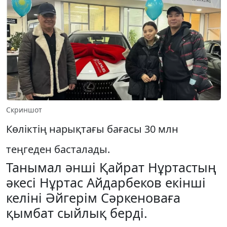
Скриншот
Көліктің нарықтағы бағасы 30 млн
теңгеден басталады.
Танымал әнші Қайрат Нұртастың
әкесі Нұртас Айдарбеков екінші
келіні Әйгерім Cәркеноваға
қымбат сыйлық берді.