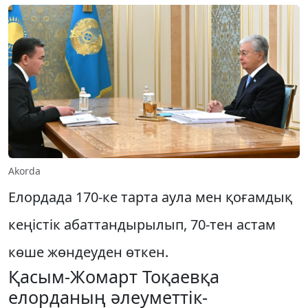
Akorda
Елордада 170-ке тарта аула мен қоғамдық
кеңістік абаттандырылып, 70-тен астам
көше жөндеуден өткен.
Қасым-Жомарт Тоқаевқа
елорданың әлеуметтік-