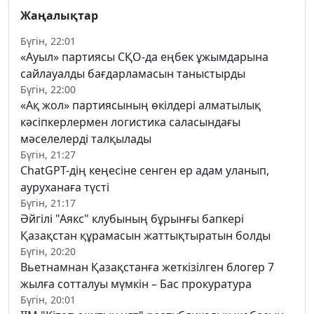
Жаңалықтар
Бүгін, 22:01
«Ауыл» партиясы СҚО-да еңбек ұжымдарына
сайлауалды бағдарламасын таныстырды
Бүгін, 22:00
«Ақ жол» партиясының өкілдері алматылық
кәсіпкерлермен логистика саласындағы
мәселелерді талқылады
Бүгін, 21:27
ChatGPT-дің кеңесіне сенген ер адам уланып,
ауруханаға түсті
Бүгін, 21:17
Әйгілі "Аякс" клубының бұрынғы бапкері
Қазақстан құрамасын жаттықтыратын болды
Бүгін, 20:20
Вьетнамнан Қазақстанға жеткізілген блогер 7
жылға сотталуы мүмкін – Бас прокуратура
Бүгін, 20:01