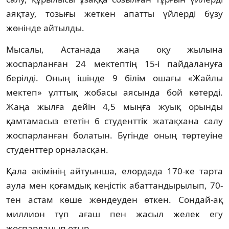
аяқтау, тозығы жеткен апатты үйлерді бұзу
жөнінде айтылды.
Мысалы, Астанада жаңа оқу жылына
жоспарланған 24 мектептің 15-і пайдалануға
берілді. Оның ішінде 9 білім ошағы «Жайлы
мектеп» ұлттық жобасы аясында бой көтерді.
Жаңа жылға дейін 4,5 мыңға жуық орынды
қамтамасыз ететін 6 студенттік жатақхана салу
жоспарланған болатын. Бүгінде оның төртеуіне
студенттер орналасқан.
Қала әкімінің айтуынша, елордада 170-ке тарта
аула мен қоғамдық кеңістік абаттандырылып, 70-
тен астам көше жөндеуден өткен. Сондай-ақ
миллион түп ағаш пен жасыл желек егу
жоспарланып отыр.