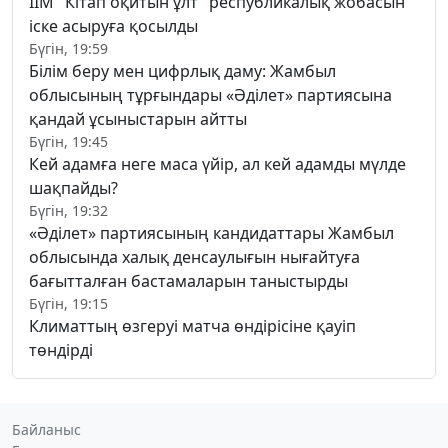
ІІМ "Кітап оқитын ұлт" республикалық жобасын
іске асыруға қосылды
Бүгін, 19:59
Білім беру мен цифрлық даму: Жамбыл
облысының тұрғындары «Әділет» партиясына
қандай ұсыныстарын айтты
Бүгін, 19:45
Кей адамға неге маса үйір, ал кей адамды мүлде
шақпайды?
Бүгін, 19:32
«Әділет» партиясының кандидаттары Жамбыл
облысында халық денсаулығын нығайтуға
бағытталған бастамаларын таныстырды
Бүгін, 19:15
Климаттың өзгеруі матча өндірісіне қауіп
төндірді
Байланыс