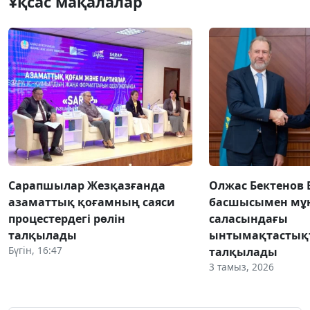
Ұқсас мақалалар
Сарапшылар Жезқазғанда
Олжас Бектенов 
азаматтық қоғамның саяси
басшысымен мұн
процестердегі рөлін
саласындағы
талқылады
ынтымақтастық
Бүгін, 16:47
талқылады
3 тамыз, 2026