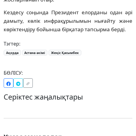
Кездесу соңында Президент елорданы одан әрі
дамыту, көлік инфрақұрылымын нығайту және
көріктендіру бойынша бірқатар тапсырма берді.
Тэгтер:
Ақорда
Астана әкімі
Жеңіс Қасымбек
БӨЛІСУ:
Серіктес жаңалықтары