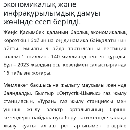
экономикалық және
инфрақұрылымдық дамуы
жөнінде есеп берілді.
Жеңіс Қасымбек қаланың барлық экономикалық
көрсеткіші бойынша оң динамика байқалатынын
айтты. Биылғы 9 айда тартылған инвестиция
көлемі 1 триллион 140 миллиард теңгені құрады.
Бұл – 2023 жылдың осы кезеңімен салыстырғанда
16 пайызға жоғары.
Мемлекет басшысына жылыту маусымы жөнінде
баяндалды. Былтыр «Оңтүстік-Шығыс» газ жылу
станциясын, «Тұран» газ жылу станциясы мен
үшінші жылу электр орталығының бірінші
кезеңдерін пайдалануға беру нәтижесінде қалада
жылу қуаты алғаш рет артығымен өндіріле