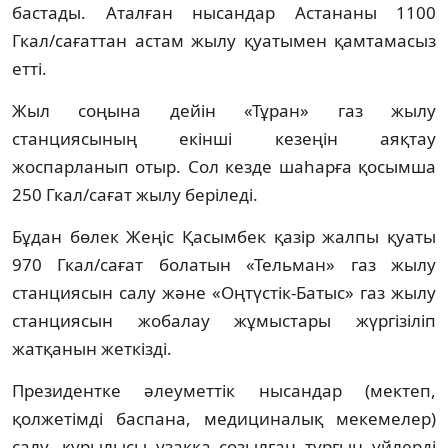
бастады. Аталған нысандар Астананы 1100
Гкал/cағаттан астам жылу қуатымен қамтамасыз
етті.
Жыл соңына дейін «Тұран» газ жылу
станциясының екінші кезеңін аяқтау
жоспарланып отыр. Сол кезде шаһарға қосымша
250 Гкал/сағат жылу беріледі.
Бұдан бөлек Жеңіс Қасымбек қазір жалпы қуаты
970 Гкал/сағат болатын «Тельман» газ жылу
станциясын салу және «Оңтүстік-Батыс» газ жылу
станциясын жобалау жұмыстары жүргізіліп
жатқанын жеткізді.
Президентке әлеуметтік нысандар (мектеп,
қолжетімді баспана, медициналық мекемелер)
салу, құрылысы ұзаққа созылған тұрғын үйлерді