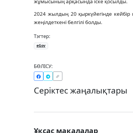
жұмысының арқасында іске қосылды.
2024 жылдың 20 қыркүйегінде кейбір 
жеңілдеткені белгілі болды.
Тэгтер:
eGov
БӨЛІСУ:
Серіктес жаңалықтары
Ұқсас мақалалар