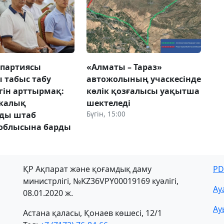
 партиясы
«Алматы – Тараз»
 табыс табу
автожолының учаскесінде
гін арттырмақ:
көлік қозғалысы уақытша
икалық
шектеледі
Бүгін, 15:00
лды штаб
облысына барды
ҚР Ақпарат және қоғамдық даму
PD
министрлігі, №KZ36VPY00019169 куәлігі,
Ау
08.01.2020 ж.
Ау
Астана қаласы, Қонаев көшесі, 12/1