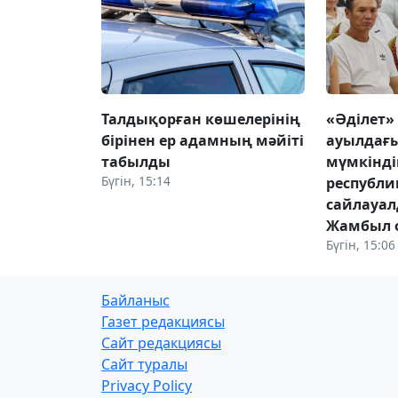
Талдықорған көшелерінің
«Әділет»
бірінен ер адамның мәйіті
ауылдағы
табылды
мүмкінді
Бүгін, 15:14
республ
сайлауа
Жамбыл 
Бүгін, 15:06
Байланыс
Газет редакциясы
Сайт редакциясы
Сайт туралы
Privacy Policy