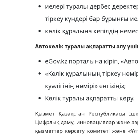
иелерi туралы дербес деректе
тiркеу күндерi бар бұрынғы и
көлік құралына кепілдің нем
Автокөлік туралы ақпаратты алу үш
eGov.kz порталына кіріп, «Авто
«Көлік құралының тіркеу нөмі
куәлігінің нөмірі» енгізіңіз;
Көлік туралы ақпаратты көру.
Қызмет Қазақстан Республикасы Ішкі
Цифрлық даму, инновациялар және аэр
қызметтер көрсету комитеті және «Ұл