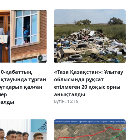
10-қабаттың
«Таза Қазақстан»: Ұлытау
ақтауында тұрған
облысында рұқсат
ұтқарып қалған
етілмеген 20 қоқыс орны
лер
анықталды
Бүгін, 15:19
талды