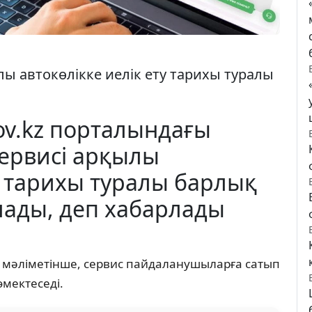
лы автокөлікке иелік ету тарихы туралы
ov.kz порталындағы
сервисі арқылы
ту тарихы туралы барлық
лады, деп хабарлады
Қ мәліметінше, сервис пайдаланушыларға сатып
өмектеседі.