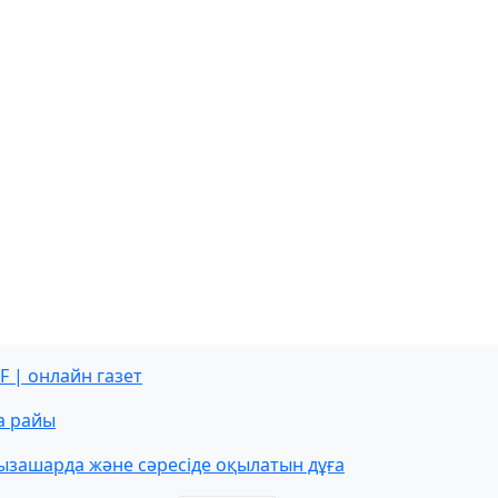
F | онлайн газет
а райы
ызашарда және сәресіде оқылатын дұға