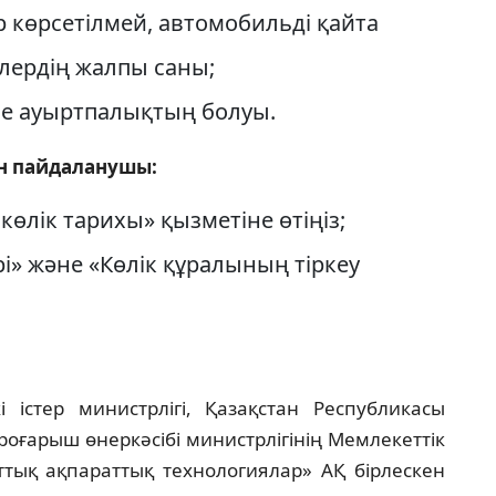
р көрсетiлмей, автомобильдi қайта
елердiң жалпы саны;
есе ауыртпалықтың болуы.
ін пайдаланушы:
көлік тарихы» қызметіне өтіңіз;
рі» және «Көлік құралының тіркеу
 істер министрлігі, Қазақстан Республикасы
оғарыш өнеркәсібі министрлігінің Мемлекеттік
ттық ақпараттық технологиялар» АҚ бірлескен