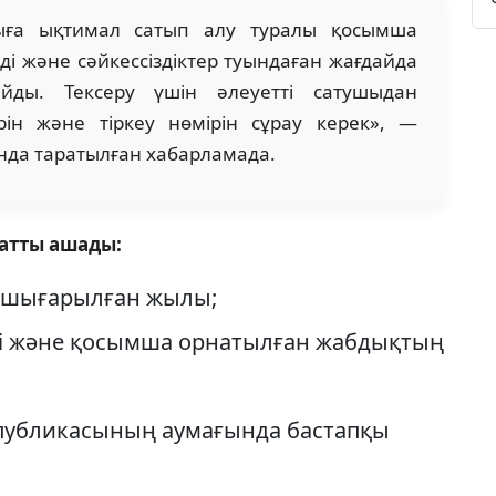
шыға ықтимал сатып алу туралы қосымша
ді және сәйкессіздіктер туындаған жағдайда
айды. Тексеру үшін әлеуетті сатушыдан
ірін және тіркеу нөмірін сұрау керек», —
нда таратылған хабарламада.
ратты ашады:
 шығарылған жылы;
сі және қосымша орнатылған жабдықтың
спубликасының аумағында бастапқы