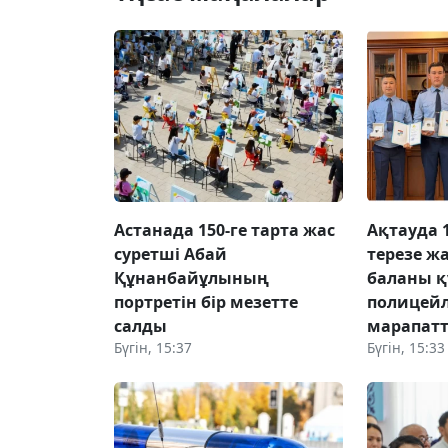
Астанада 150-ге тарта жас
Ақтауда 
суретші Абай
терезе ж
Құнанбайұлының
баланы қ
портретін бір мезетте
полицей
салды
марапат
Бүгін, 15:37
Бүгін, 15:33