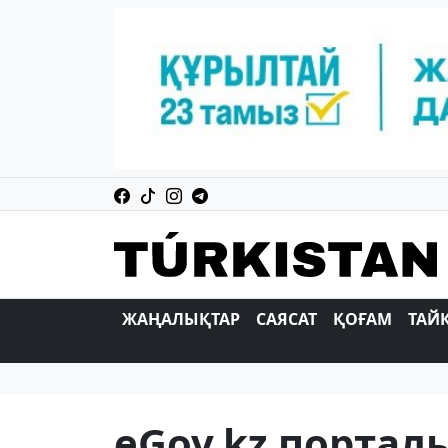
ЖАҢАЛЫҚТАР
САЯСАТ
ҚОҒАМ
ТАЙ
eGov.kz порта