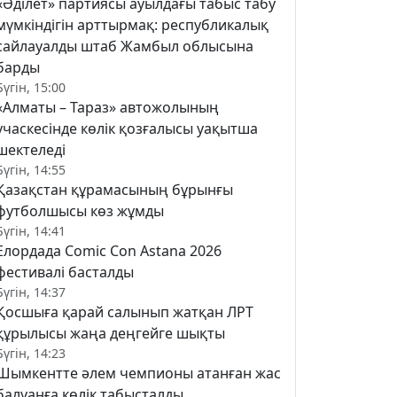
«Әділет» партиясы ауылдағы табыс табу
мүмкіндігін арттырмақ: республикалық
сайлауалды штаб Жамбыл облысына
барды
Бүгін, 15:00
«Алматы – Тараз» автожолының
учаскесінде көлік қозғалысы уақытша
шектеледі
Бүгін, 14:55
Қазақстан құрамасының бұрынғы
футболшысы көз жұмды
Бүгін, 14:41
Елордада Comic Con Astana 2026
фестивалі басталды
Бүгін, 14:37
Қосшыға қарай салынып жатқан ЛРТ
құрылысы жаңа деңгейге шықты
Бүгін, 14:23
Шымкентте әлем чемпионы атанған жас
балуанға көлік табысталды