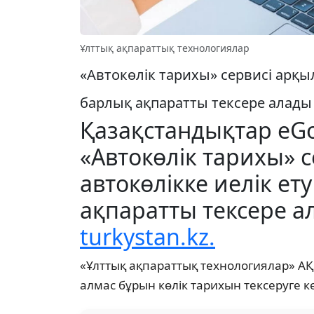
Ұлттық ақпараттық технологиялар
«Автокөлік тарихы» сервисі арқы
барлық ақпаратты тексере алады
Қазақстандықтар eG
«Автокөлік тарихы» 
автокөлікке иелік е
ақпаратты тексере а
turkystan.kz.
«Ұлттық ақпараттық технологиялар» А
алмас бұрын көлік тарихын тексеруге к