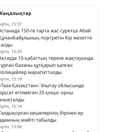
Жаңалықтар
Бүгін, 15:37
Астанада 150-ге тарта жас суретші Абай
Құнанбайұлының портретін бір мезетте
салды
Бүгін, 15:33
Ақтауда 10-қабаттың терезе жақтауында
тұрған баланы құтқарып қалған
полицейлер марапатталды
Бүгін, 15:19
«Таза Қазақстан»: Ұлытау облысында
рұқсат етілмеген 20 қоқыс орны
анықталды
Бүгін, 15:14
Талдықорған көшелерінің бірінен ер
адамның мәйіті табылды
Бүгін, 15:06