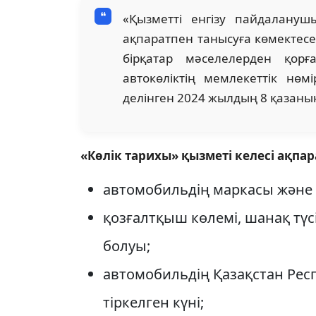
«Қызметті енгізу пайдалану
ақпаратпен танысуға көмектесе
бірқатар мәселелерден қорғ
автокөліктің мемлекеттік нөм
делінген 2024 жылдың 8 қазаны
«Көлік тарихы» қызметі келесі ақпа
автомобильдің маркасы және
қозғалтқыш көлемі, шанақ тү
болуы;
автомобильдің Қазақстан Ре
тіркелген күні;