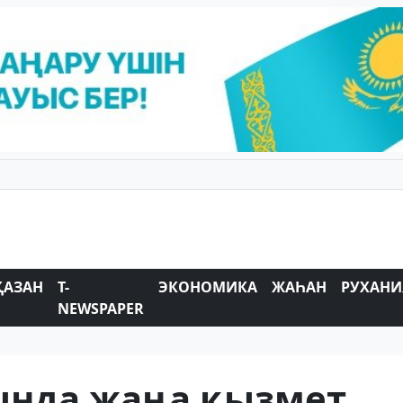
ҚАЗАН
T-
ЭКОНОМИКА
ЖАҺАН
РУХАНИ
NEWSPAPER
лында жаңа қызмет